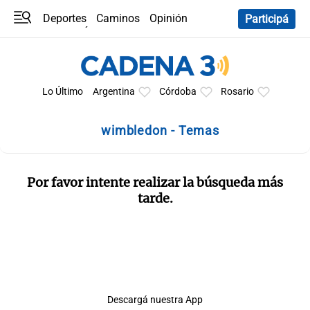
Deportes
Caminos
Opinión
Participá
Programas
Últimas coberturas
Últimas 24 h
En YouTube
Clima
Horóscopo
Lo Último
Argentina
Córdoba
Rosario
wimbledon - Temas
Por favor intente realizar la búsqueda más
tarde.
Descargá nuestra App