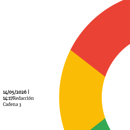
Notas
s
Notas
La Sole en
ial
Mundial 2026
Cadena 3
14/05/2026 |
14:17
Redacción
Cadena 3