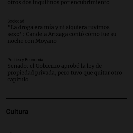
otros dos inquilinos por encubrimiento
Audio.
La Expo La Bulaye 2026
comienza con sorpresas y grandes
premios para los visitantes
Sociedad
Noticias
"La droga era mía y ni siquiera tuvimos
Episodios
sexo": Candela Arizaga contó cómo fue su
Audio.
Córdoba: destituyeron a la
noche con Moyano
intendenta interina de Villa Santa Cruz
del Lago y se atrincheró
Política y Economía
Juntos
Senado: el Gobierno aprobó la ley de
Episodios
propiedad privada, pero tuvo que quitar otro
Audio.
Clases de tango y milonga en la
capítulo
Confitería El Oriental: una propuesta
cultural imperdible
Noticias
Episodios
Audio.
Más de la mitad de la población
Cultura
reza en la intimidad, según un informe
de la UBA
El dato confiable