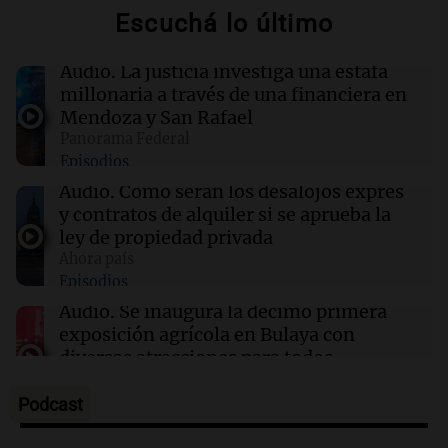
Escuchá lo último
12:31
Juntos
Los Tekis presentaron "Cordillera y Mar" y
Audio.
La justicia investiga una estafa
llenaron de carnaval el estudio de Cadena 3
millonaria a través de una financiera en
Mendoza y San Rafael
Panorama Federal
12:28
Clima
Episodios
Clima en Tucumán: cómo seguirá el tiempo
este viernes 7 de agosto
Audio.
Cómo serán los desalojos exprés
y contratos de alquiler si se aprueba la
ley de propiedad privada
12:22
Clima
Ahora país
Clima en Mendoza: cómo seguirá el tiempo
Episodios
este viernes 7 de agosto
Audio.
Se inaugura la décimo primera
exposición agrícola en Bulaya con
diversas atracciones para todos
Panorama Federal
Episodios
Podcast
Audio.
Se atrincheró la intendenta