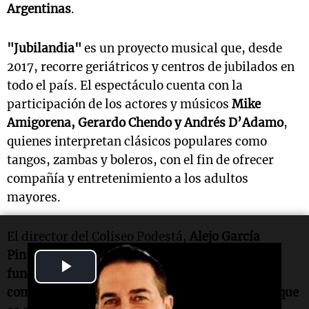
Argentinas
.
"Jubilandia"
es un proyecto musical que, desde
2017, recorre geriátricos y centros de jubilados en
todo el país. El espectáculo cuenta con la
participación de los actores y músicos
Mike
Amigorena, Gerardo Chendo y Andrés D’Adamo
,
quienes interpretan clásicos populares como
tangos, zambas y boleros, con el fin de ofrecer
compañía y entretenimiento a los adultos
mayores.
El director del Coliseo Podestá,
Alejo García
Pintos
, expresó que
"el Teatro entiende que su
Play
función social no se agota en la programación
comercial ni en los grandes espectáculos, sino que
Video