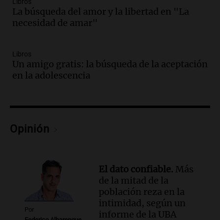
Libros
Episodios
La búsqueda del amor y la libertad en "La
necesidad de amar"
Audio.
Cientos de fieles celebran a San
Cayetano pidiendo trabajo y salud en
Córdoba
Libros
Panorama Federal
Un amigo gratis: la búsqueda de la aceptación
Episodios
en la adolescencia
Audio.
"Tiene que haber una
reglamentación": el reclamo del Kennel
Club por los criaderos de perros
Noticias Rosario
Episodios
Opinión
Audio.
Trump acusa a México de
perjudicar la economía estadounidense
y defiende sus aranceles
El dato confiable.
Más
Panorama Federal
de la mitad de la
Episodios
población reza en la
Audio.
México y Perú reanudan
intimidad, según un
Por
relaciones diplomáticas tras nueve
informe de la UBA
Federico Albarenque