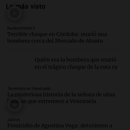
interina de Villa Santa Cruz del Lago
Lo más visto
tras ser destituida
Ahora país
Episodios
Radioinforme 3
Audio.
Anuncian los ganadores de
Terrible choque en Córdoba: murió una
premios en Cadena 3: más de 15.000
bombera cerca del Mercado de Abasto
mensajes recibidos
Noticias
Episodios
Quién era la bombera que murió
Audio.
La Rioja inicia pago de bonos y
en el trágico choque de la ruta 19
avanza en discusión electoral y
protección de tierras
Panorama Federal
Terremoto en Venezuela
Episodios
La misteriosa historia de la señora de uñas
Audio.
Los Tekis presentaron
bonitas que estremece a Venezuela
"Cordillera y Mar" y llenaron de
carnaval el estudio de Cadena 3
Juntos
Juntos
Femicidio de Agostina Vega: detuvieron a
Episodios