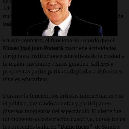
se construye también en gestos como este"
.
Además, enfatizó que los espacios culturales
municipales deben estar
"abiertos y al servicio de
toda la comunidad"
.
En este contexto, el funcionario recordó que el
Museo José Juan Podestá
mantiene actividades
dirigidas a instituciones educativas de la ciudad y
la región, mediante visitas guiadas, talleres y
propuestas participativas adaptadas a diferentes
niveles educativos.
Durante la función, los artistas interactuaron con
el público, invitando a cantar y participar en
diversos momentos del espectáculo. El cierre fue
un momento de celebración colectiva, donde todos
los presentes bailaron
"Dame fuego"
, de Sandro.