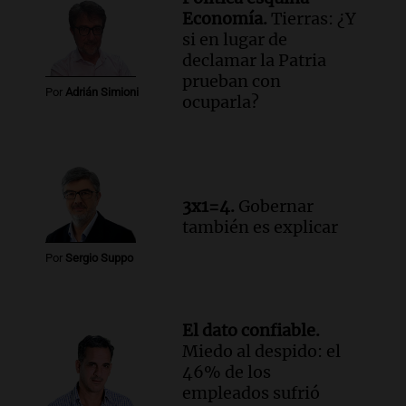
tras las críticas de Caputo: "Somos seres
Economía.
Tierras: ¿Y
humanos que trabajamos"
si en lugar de
Noticias Rosario
declamar la Patria
Episodios
prueban con
Por
Adrián Simioni
Audio.
Suspenden clases en Bariloche y
ocuparla?
alrededores por nevadas y malas
condiciones de circulación
Panorama Federal
Episodios
3x1=4.
Gobernar
también es explicar
Por
Sergio Suppo
El dato confiable.
Miedo al despido: el
46% de los
empleados sufrió