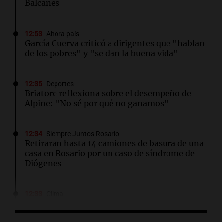
Balcanes
12:53
Ahora país
García Cuerva criticó a dirigentes que "hablan
de los pobres" y "se dan la buena vida"
12:35
Deportes
Briatore reflexiona sobre el desempeño de
Alpine: "No sé por qué no ganamos"
12:34
Siempre Juntos Rosario
Retiraran hasta 14 camiones de basura de una
casa en Rosario por un caso de síndrome de
Diógenes
12:33
Clima
Clima en Salta: cómo seguirá el tiempo este
viernes 7 de agosto