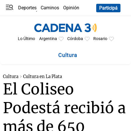
Deportes
Caminos
Opinión
Participá
Programas
Últimas coberturas
Últimas 24 h
En YouTube
Clima
Horóscopo
Lo Último
Argentina
Córdoba
Rosario
Cultura
Cultura
Cultura en La Plata
El Coliseo
Podestá recibió a
más de 650