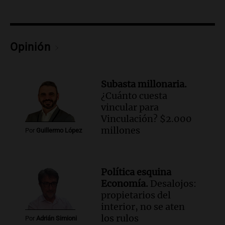
buscar ayuda el último año”
La Argentina, hoy
Episodios
Audio.
"Algo pasó al aterrizar": dudas
Opinión
sobre la muerte del kitesurfista en
Santa Fe.
Noticias Rosario
Subasta millonaria.
Episodios
¿Cuánto cuesta
Audio.
José Roccuzzo, cortes de carne y
vincular para
compras de Antonella: bromas en
Vinculación? $2.000
Rosario.
millones
Por
Guillermo López
Ahora país
Episodios
Audio.
José Roccuzzo, cortes de carne y
Política esquina
compras de Antonella: bromas en
Economía.
Desalojos:
Rosario.
propietarios del
Viva la Radio Rosario
interior, no se aten
Episodios
los rulos
Por
Adrián Simioni
Audio.
Luciano Cáceres llega a Córdoba a