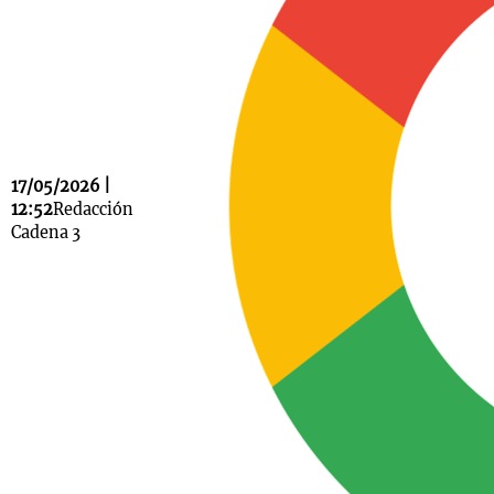
Notas
s
Notas
La Sole en
ial
Mundial 2026
Cadena 3
17/05/2026 |
12:52
Redacción
Cadena 3