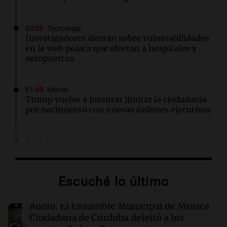
02:03
Tecnología
Investigadores alertan sobre vulnerabilidades
en la web polaca que afectan a hospitales y
aeropuertos
01:49
Mundo
Trump vuelve a intentar limitar la ciudadanía
por nacimiento con nuevas órdenes ejecutivas
01:31
Ciencia
Descubren vida inesperada en el cuerpo de
Ötzi, el hombre de hielo de 5.300 años
Escuchá lo último
00:55
Mundo
China se prepara para el tifón Dolphin; cierran
Audio.
El Ensamble Municipal de Música
escuelas y actividades turísticas en varias
Ciudadana de Córdoba deleitó a los
provincias