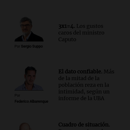
presentar “Paraíso”, una obra que
cuestiona certezas masculinas
Amamos Argentina
3x1=4.
Los gustos
Episodios
caros del ministro
Caputo
Por
Sergio Suppo
El dato confiable.
Más
de la mitad de la
población reza en la
intimidad, según un
Por
informe de la UBA
Federico Albarenque
Cuadro de situación.