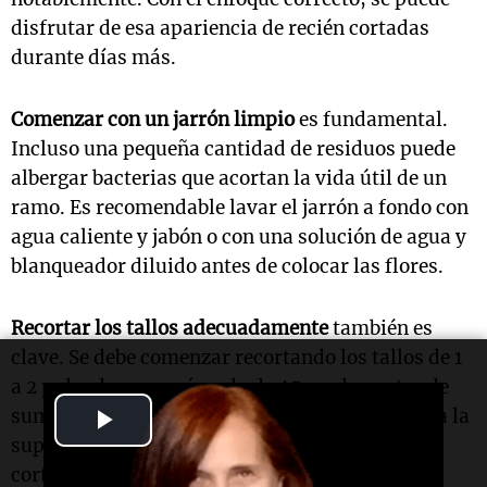
disfrutar de esa apariencia de recién cortadas
durante días más.
Comenzar con un jarrón limpio
es fundamental.
Incluso una pequeña cantidad de residuos puede
albergar bacterias que acortan la vida útil de un
ramo. Es recomendable lavar el jarrón a fondo con
agua caliente y jabón o con una solución de agua y
blanqueador diluido antes de colocar las flores.
Recortar los tallos adecuadamente
también es
clave. Se debe comenzar recortando los tallos de 1
a 2 pulgadas en un ángulo de 45 grados antes de
Play
sumergirlos en agua. Este paso simple aumenta la
superficie de absorción y evita que el extremo
Video
cortado se asiente en el fondo del jarrón, donde