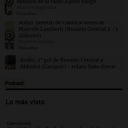
oyentes de la radio a puro tango
Amamos Argentina
Episodios
00:32
Clima
Clima en Salta: cómo estará el tiempo este
Audio.
Boletín de Calificaciones de
sábado 8 de agosto
Marcelo Lamberti (Rosario Central 2 - 1
Aldosivi)
Deportes Rosario
00:27
Clima
Episodios
Clima en Tucumán: cómo estará el tiempo
este sábado 8 de agosto
Audio.
2° gol de Rosario Central a
Aldosivi (Campaz) - relato Gato Greco
Deportes Rosario
Episodios
Podcast
Audio.
Nuevo desarrollo urbano y casa
del estudiante impulsan el crecimiento
Lo más visto
en Villa María
Panorama Federal
Episodios
Espectáculos
Audio.
La gran exposición de la rural de