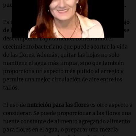
puede bloquearse y limitar la absorción de agua.
Es importante
retirar las hojas que queden debajo
de la línea del agua
. Al estar sumergidas, estas se
descomponen rápidamente, fomentando el
crecimiento bacteriano que puede acortar la vida
de las flores. Además, quitar las hojas no solo
mantiene el agua más limpia, sino que también
proporciona un aspecto más pulido al arreglo y
permite una mejor circulación de aire entre los
tallos.
El uso de
nutrición para las flores
es otro aspecto a
considerar. Se puede proporcionar a las flores una
fuente constante de alimento agregando alimento
para flores en el agua, o preparar una mezcla