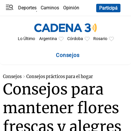
Deportes
Caminos
Opinión
Participá
Programas
Últimas coberturas
Últimas 24 h
En YouTube
Clima
Horóscopo
Lo Último
Argentina
Córdoba
Rosario
Consejos
Consejos
Consejos prácticos para el hogar
Consejos para
mantener flores
frescas y alegres