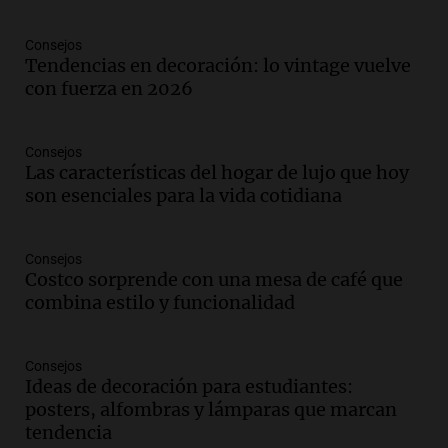
Panorama Federal
Episodios
Consejos
Audio.
Río Gallegos reporta frío extremo
Tendencias en decoración: lo vintage vuelve
y llega avión para escuelas de la décima
con fuerza en 2026
brigada aérea
Panorama Federal
Episodios
Consejos
Las características del hogar de lujo que hoy
Audio.
La justicia reconoce al COVID
son esenciales para la vida cotidiana
como enfermedad laboral tras la muerte
de un docente
Panorama Federal
Consejos
Episodios
Costco sorprende con una mesa de café que
Audio.
Aumento de tarifas de luz en San
combina estilo y funcionalidad
Luis a partir de agosto por nueva
regulación de la energía
Panorama Federal
Consejos
Ideas de decoración para estudiantes:
Episodios
posters, alfombras y lámparas que marcan
Audio.
Gabriela Irrazábal: “Un 35,5% de
tendencia
la población del país fue a templos a