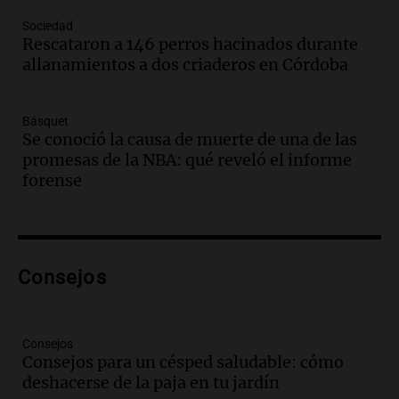
Audio.
Mañana inicia la gran exposición
Sociedad
en la Sociedad Rural de Bulaya con
Rescataron a 146 perros hacinados durante
actividades para toda la familia
allanamientos a dos criaderos en Córdoba
Panorama Federal
Episodios
Básquet
Audio.
Villa María presenta nuevos
Se conoció la causa de muerte de una de las
edificios y una casa del estudiante para
promesas de la NBA: qué reveló el informe
jóvenes de la región
forense
Panorama Federal
Episodios
Audio.
Preparativos finales para la gran
exposición en la sociedad rural de
Bulaya este sábado
Consejos
Panorama Federal
Episodios
Audio.
Denuncias por represión en el
Consejos
Congreso y evacuación por derrame de
Consejos para un césped saludable: cómo
oxígeno en Montecastro
deshacerse de la paja en tu jardín