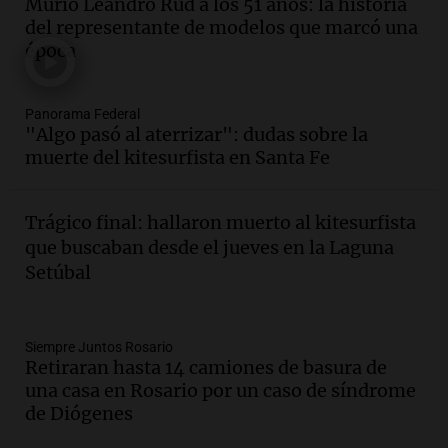
Murió Leandro Rud a los 51 años: la historia
la Bulaya abrirá sus puertas mañana con
del representante de modelos que marcó una
diversas actividades y sorpresas
época
Panorama Federal
Episodios
Audio.
Villa María presenta nuevos
Panorama Federal
edificios y proyecta una casa del
"Algo pasó al aterrizar": dudas sobre la
estudiante con 48 municipios
muerte del kitesurfista en Santa Fe
involucrados
Panorama Federal
Episodios
Trágico final: hallaron muerto al kitesurfista
Audio.
1° gol de Rosario Central a
que buscaban desde el jueves en la Laguna
Aldosivi (Zalazar en contra) - relato
Setúbal
Gato Greco
Deportes Rosario
Episodios
Audio.
Recomendaciones de vino
Siempre Juntos Rosario
Retiraran hasta 14 camiones de basura de
bonarda para disfrutar el fin de semana
una casa en Rosario por un caso de síndrome
en Mendoza
de Diógenes
Panorama Federal
Episodios