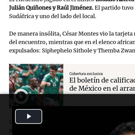
Julián Quiñones y Raúl Jiménez.
El partido tuvo
Sudáfrica y uno del lado del local.
De manera insólita, César Montes vio la tarjeta 
del encuentro, mientras que en el elenco africa
expulsados: Siphephelo Sithole y Themba Zwan
Cobertura exclusiva
El boletín de calific
de México en el arr
Play
La actividad del primer día de actividad en el M
Video
partido entre República Checa y Corea del Sur, 