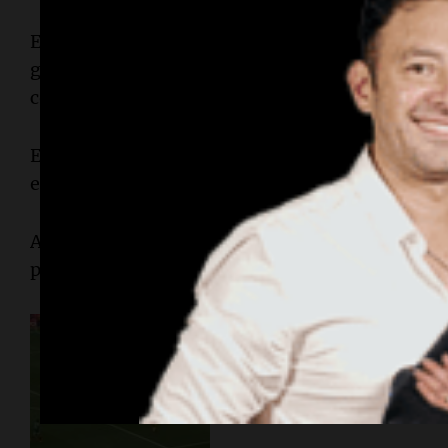
El equipo local dominó desde el inicio y abrió 
gracias a Quiñones, que aprovechó un error en la
con un potente remate.
El arquero sudafricano Ronwen Williams tuvo la
experimentado Raúl Jiménez.
A los ocho minutos llegó el primer gol del Mund
pelota en la salida y Julián Quiñones definió de
Cobertura exclusiva
México tardó ocho m
el primer gol del Mu