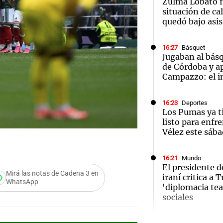
Zulma Lobato f
situación de ca
quedó bajo asi
16:27
Básquet
Jugaban al bás
de Córdoba y a
Campazzo: el 
16:23
Deportes
Los Pumas ya t
listo para enfr
Vélez este sáb
16:21
Mundo
El presidente 
Mirá las notas de Cadena 3 en
iraní critica a
WhatsApp
'diplomacia tea
Audio.
sociales
Presen