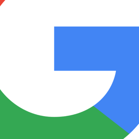
Notas
Notas
No
e en Cadena 3
El huracán de Arequito
Cadena 3 en