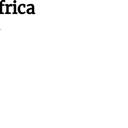
frica
.