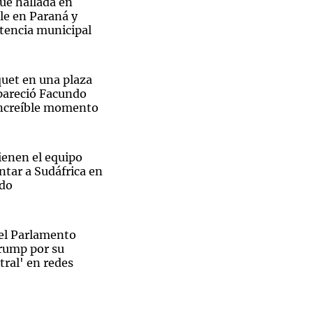
ue hallada en
lle en Paraná y
stencia municipal
quet en una plaza
pareció Facundo
increíble momento
ienen el equipo
entar a Sudáfrica en
ado
del Parlamento
 Trump por su
tral' en redes
tan el