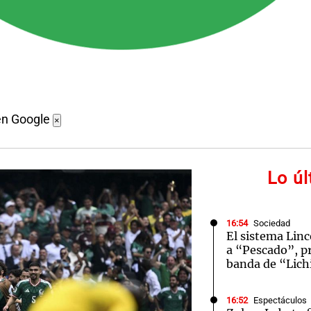
en Google
×
Lo ú
16:54
Sociedad
El sistema Linc
a “Pescado”, pr
banda de “Lic
16:52
Espectáculos