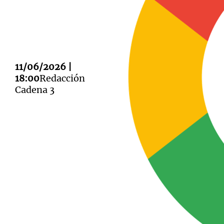
11/06/2026 |
Notas
Notas
18:00
Redacción
Editorial
Mundial 2026
La Sol
Cadena 3