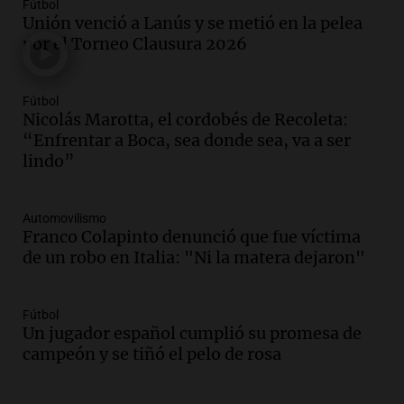
sea, va a ser lindo”
Fútbol
Unión venció a Lanús y se metió en la pelea
La Cadena del Gol
por el Torneo Clausura 2026
Episodios
Audio.
Débora Blanca, psicóloga experta
en ludopatía: “Tener el casino en la
Fútbol
mano es muy peligroso”
Nicolás Marotta, el cordobés de Recoleta:
La Argentina, hoy
“Enfrentar a Boca, sea donde sea, va a ser
Episodios
lindo”
Audio.
Docentes italianos visitaron la
ciudad de Córdoba para interiorizarse
Automovilismo
sobre los parques educativos
Franco Colapinto denunció que fue víctima
Amamos Argentina
de un robo en Italia: "Ni la matera dejaron"
Episodios
Audio.
Meteorólogo alertó que El Niño
traerá más lluvias y eventos extremos
Fútbol
durante la primavera
Un jugador español cumplió su promesa de
Informados al regreso
campeón y se tiñó el pelo de rosa
Episodios
Audio.
Córdoba sigue trabajando para