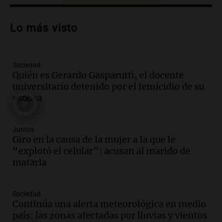
Audio.
Debate en el Senado sobre
propiedad privada y cuestionamientos a
Lo más visto
la soberanía digital en Argentina
Panorama Federal
Episodios
Sociedad
Audio.
Mendoza se prepara para un fin
Quién es Gerardo Gasparutti, el docente
de semana helado y ciudadanos
universitario detenido por el femicidio de su
marchan contra reforma de tierras
esposa
Panorama Federal
Episodios
Juntos
Audio.
El "Mono" de Kapanga
Giro en la causa de la mujer a la que le
adelantó su show en Rosario.
“explotó el celular”: acusan al marido de
Viva la Radio Rosario
matarla
Episodios
Audio.
Condenan a tres años de prisión
Sociedad
en suspenso a hombre por simular robo
Continúa una alerta meteorológica en medio
de recaudación en San Luis
país: las zonas afectadas por lluvias y vientos
Panorama Federal