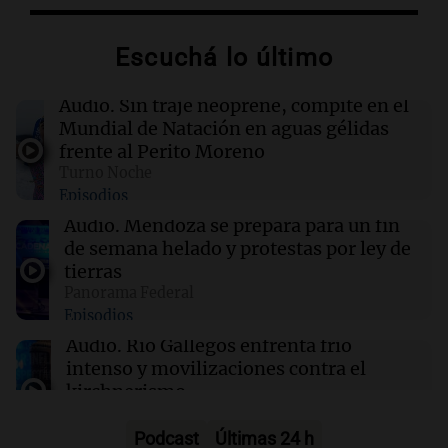
Quiniela turista: conocé los números
ganadores de hoy jueves 6 de agosto.
Escuchá lo último
22:14
Viva la Radio Rosario
Audio.
Sin traje neoprene, compite en el
Kapanga celebra sus 30 años en Rosario: "Las
Mundial de Natación en aguas gélidas
canciones envejecieron bien"
frente al Perito Moreno
Turno Noche
Episodios
22:10
Amamos Argentina
Docentes italianos visitaron la ciudad de
Audio.
Mendoza se prepara para un fin
Córdoba para interiorizarse sobre los parques
de semana helado y protestas por ley de
educativos
tierras
Panorama Federal
Episodios
22:05
Amamos Argentina
Medicina reproductiva, entre la ayuda por
Audio.
Río Gallegos enfrenta frío
problemas de fertilidad y la ostentación de
intenso y movilizaciones contra el
millonarios
kirchnerismo
Panorama Federal
Episodios
Podcast
Últimas 24 h