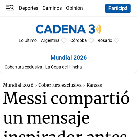
Deportes
Caminos
Opinión
Participá
Programas
Últimas coberturas
Últimas 24 h
En YouTube
Clima
Horóscopo
Lo Último
Argentina
Córdoba
Rosario
Mundial 2026
Cobertura exclusiva
La Copa del Hincha
Mundial 2026
Cobertura exclusiva
Kansas
Messi compartió
un mensaje