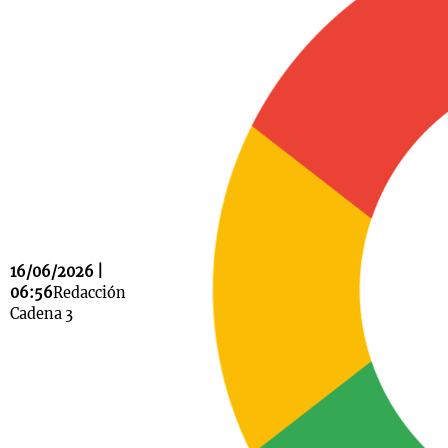
Notas
s
Notas
La Sole en
ial
Mundial 2026
Cadena 3
16/06/2026 |
06:56
Redacción
Cadena 3