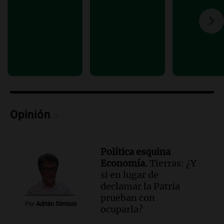
Audio.
Manifestación en Rosario contra
la ley de Propiedad Privada debatida en
el Senado.
Viva la Radio Rosario
Episodios
Audio.
Luis Juez cuestionó la polémica
por la Ley de Tierras: "Construyeron un
relato mentiroso"
Informados al regreso
Opinión
Episodios
Política esquina
Economía.
Tierras: ¿Y
si en lugar de
declamar la Patria
prueban con
Por
Adrián Simioni
ocuparla?