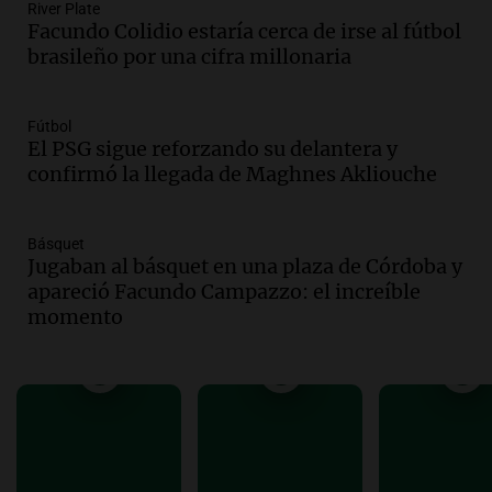
River Plate
restablecer el servicio de electricidad
Facundo Colidio estaría cerca de irse al fútbol
tras fuertes vientos
brasileño por una cifra millonaria
Panorama Federal
Episodios
Audio.
Según una encuesta, el 80% de
Fútbol
El PSG sigue reforzando su delantera y
los empresarios del país cree que la
confirmó la llegada de Maghnes Akliouche
economía mejorará el próximo año
Amamos Argentina
Episodios
Básquet
Audio.
Carolina Losada: "Faltó que el
Jugaban al básquet en una plaza de Córdoba y
oficialismo la explique mejor" sobre la
apareció Facundo Campazzo: el increíble
ley de propiedad privada
momento
Informados al regreso
Episodios
Audio.
Debate en el Senado y protesta
en Rosario contra la ley de Propiedad
Privada.
Viva la Radio Rosario
Episodios