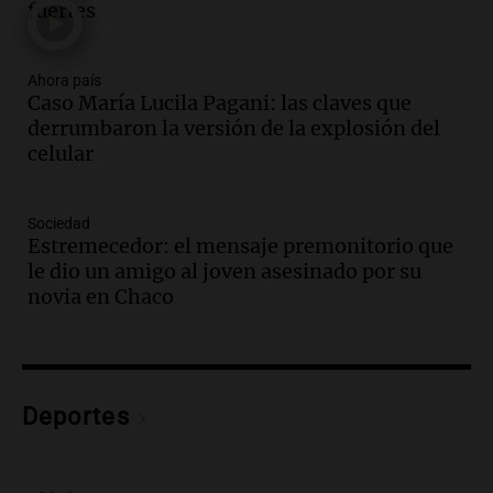
fuertes
Episodios
Audio.
Medicina reproductiva, entre la
ayuda por problemas de fertilidad y la
Ahora país
Caso María Lucila Pagani: las claves que
ostentación de millonarios
derrumbaron la versión de la explosión del
Amamos Argentina
celular
Episodios
Audio.
El juicio contra Oscar González
avanza con testimonios clave sobre el
Sociedad
accidente en Villa Dolores
Estremecedor: el mensaje premonitorio que
Panorama Federal
le dio un amigo al joven asesinado por su
Episodios
novia en Chaco
Audio.
El teatro Real da la bienvenida a
la temporada Rock Real con bandas
tributo todos los jueves
Panorama Federal
Deportes
Episodios
Audio.
Nicolás Marotta, el cordobés de
Recoleta: “Enfrentar a Boca, sea donde