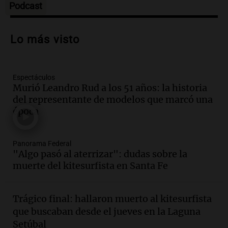
Episodios
Podcast
Audio.
Se acerca el Campeonato
Argentino del Alfajor en el Estadio de
Lo más visto
Ferro este fin de semana
Panorama Federal
Episodios
Espectáculos
Audio.
El evento más federal del año
Murió Leandro Rud a los 51 años: la historia
reunirá a más de 80 expositores con
del representante de modelos que marcó una
sabores únicos
época
Panorama Federal
Episodios
Audio.
Mariano Moreno: pasiones
Panorama Federal
intensas y su legado en la revolución
"Algo pasó al aterrizar": dudas sobre la
argentina
muerte del kitesurfista en Santa Fe
Panorama Federal
Episodios
Trágico final: hallaron muerto al kitesurfista
Audio.
El Ensamble Municipal de Música
que buscaban desde el jueves en la Laguna
Ciudadana de Córdoba deleitó a los
Setúbal
oyentes de la radio a puro tango