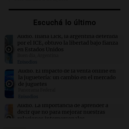
00:21
Clima
Escuchá lo último
Clima en Mendoza: cómo estará el tiempo
este sábado 8 de agosto
Audio.
Iliana Lick, la argentina detenida
por el ICE, obtuvo la libertad bajo fianza
00:16
Clima
en Estados Unidos
Clima en Santa Fe: cómo estará el tiempo este
Buen día, Argentina
sábado 8 de agosto
Episodios
Audio.
El impacto de la venta online en
00:11
Clima
la juguetería: un cambio en el mercado
Clima en Rosario: cómo estará el tiempo este
de juguetes
sábado 8 de agosto
Panorama Federal
Episodios
Audio.
La importancia de aprender a
decir que no para mejorar nuestras
relaciones interpersonales
Panorama Federal