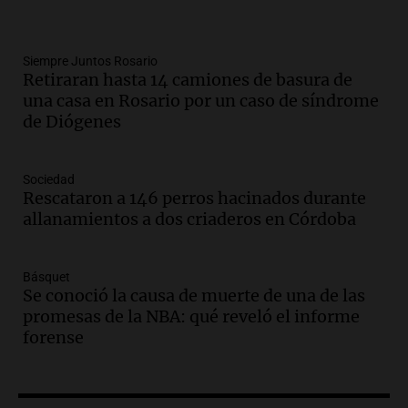
Amamos Argentina
Episodios
Audio.
Boletín de Calificaciones de
Siempre Juntos Rosario
Retiraran hasta 14 camiones de basura de
Marcelo Lamberti (Rosario Central 2 - 1
una casa en Rosario por un caso de síndrome
Aldosivi)
de Diógenes
Deportes Rosario
Episodios
Sociedad
Audio.
2° gol de Rosario Central a
Rescataron a 146 perros hacinados durante
Aldosivi (Campaz) - relato Gato Greco
allanamientos a dos criaderos en Córdoba
Deportes Rosario
Episodios
Básquet
Audio.
Nuevo desarrollo urbano y casa
Se conoció la causa de muerte de una de las
del estudiante impulsan el crecimiento
promesas de la NBA: qué reveló el informe
en Villa María
forense
Panorama Federal
Episodios
Audio.
La gran exposición de la rural de