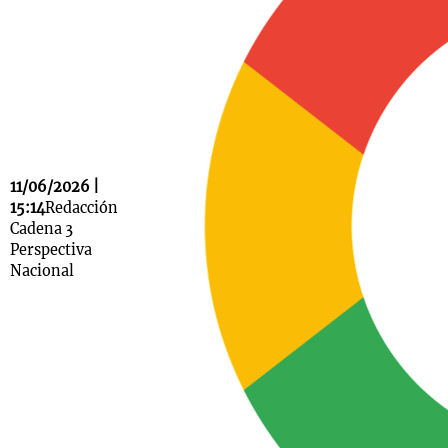
Notas
s
Notas
La Sole en
ial
Mundial 2026
Cadena 3
11/06/2026 |
15:14
Redacción
Cadena 3
Perspectiva
Nacional