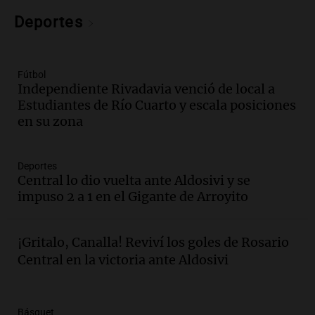
la Bulaya abrirá sus puertas mañana con
diversas actividades y sorpresas
Deportes
Panorama Federal
Episodios
Audio.
Villa María presenta nuevos
Fútbol
edificios y proyecta una casa del
Independiente Rivadavia venció de local a
estudiante con 48 municipios
Estudiantes de Río Cuarto y escala posiciones
involucrados
en su zona
Panorama Federal
Episodios
Audio.
1° gol de Rosario Central a
Deportes
Aldosivi (Zalazar en contra) - relato
Central lo dio vuelta ante Aldosivi y se
Gato Greco
impuso 2 a 1 en el Gigante de Arroyito
Deportes Rosario
Episodios
Audio.
Recomendaciones de vino
¡Gritalo, Canalla! Reviví los goles de Rosario
bonarda para disfrutar el fin de semana
Central en la victoria ante Aldosivi
en Mendoza
Panorama Federal
Episodios
Básquet