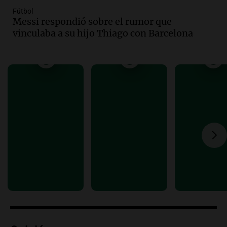
Episodios
Fútbol
Messi respondió sobre el rumor que
Audio.
Río Gallegos reporta frío extremo
vinculaba a su hijo Thiago con Barcelona
y llega avión para escuelas de la décima
brigada aérea
Panorama Federal
Episodios
Audio.
La justicia reconoce al COVID
como enfermedad laboral tras la muerte
de un docente
Panorama Federal
Episodios