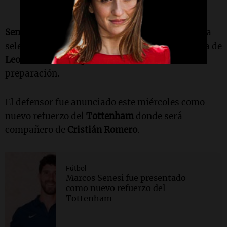
Senesi
será el jugador número 26 de la lista de la
selección campeona del mundo tras la dura baja de
Leonardo Balerdi
previa a los amistosos de
preparación.
El defensor fue anunciado este miércoles como
nuevo refuerzo del
Tottenham
donde será
compañero de
Cristián Romero
.
Fútbol
Marcos Senesi fue presentado
como nuevo refuerzo del
Tottenham