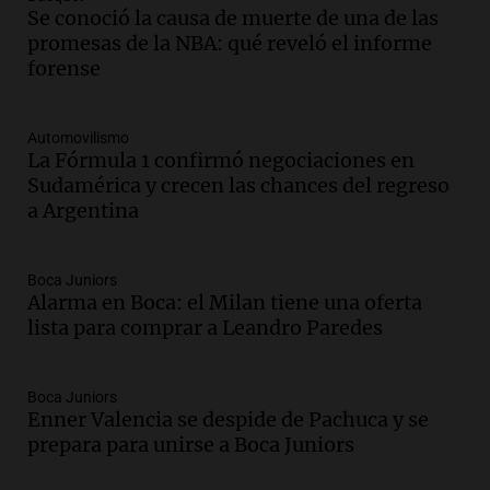
Audio.
Mañana inicia la gran exposición
Se conoció la causa de muerte de una de las
en la Sociedad Rural de Bulaya con
promesas de la NBA: qué reveló el informe
actividades para toda la familia
forense
Panorama Federal
Episodios
Automovilismo
Audio.
Villa María presenta nuevos
La Fórmula 1 confirmó negociaciones en
edificios y una casa del estudiante para
Sudamérica y crecen las chances del regreso
jóvenes de la región
a Argentina
Panorama Federal
Episodios
Audio.
Preparativos finales para la gran
Boca Juniors
Alarma en Boca: el Milan tiene una oferta
exposición en la sociedad rural de
lista para comprar a Leandro Paredes
Bulaya este sábado
Panorama Federal
Episodios
Boca Juniors
Audio.
Denuncias por represión en el
Enner Valencia se despide de Pachuca y se
Congreso y evacuación por derrame de
prepara para unirse a Boca Juniors
oxígeno en Montecastro
Panorama Federal