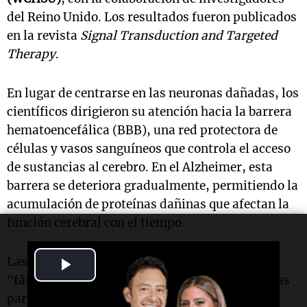
del Reino Unido. Los resultados fueron publicados
en la revista
Signal Transduction and Targeted
Therapy
.
En lugar de centrarse en las neuronas dañadas, los
científicos dirigieron su atención hacia la barrera
hematoencefálica (BBB), una red protectora de
células y vasos sanguíneos que controla el acceso
de sustancias al cerebro. En el Alzheimer, esta
barrera se deteriora gradualmente, permitiendo la
acumulación de proteínas dañinas que afectan la
función cerebral con el tiempo.
Play
Las nanopartículas bioactivas, denominadas
"fármacos supramoleculares", fueron diseñadas
Video
para restaurar esta barrera y reiniciar la