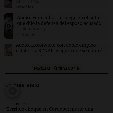
Edición 2026
14:13
Política y Economía
Episodios
¿Cuánto cuesta vincular para Vinculación?
$2.000 millones
Audio.
Femicidio por fuego en el auto:
Por
Guillermo López
qué dijo la defensa del esposo acusado
Radioinforme 3
14:08
Sociedad
Episodios
Hallaron un cuerpo en el riacho Santa Fe e
investigan si es el kitesurfista desaparecido
Audio.
Exconvicto con doble empleo
estatal: la SENAF asegura que se enteró
por los medios
Radioinforme 3
Episodios
Podcast
Últimas 24 h
Audio.
Los gustos caros del ministro
Caputo | Por Sergio Suppo
Lo más visto
3x1:4
Episodios
Radioinforme 3
Audio.
Desalojos: propietarios del
Terrible choque en Córdoba: murió una
interior, no se aten los rulos | Por