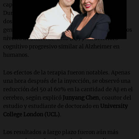
capacidad del cerebro para eliminar desechos.
Durante el estudio, se administraron solo tres
dosis de las nanopartículas a ratones
genéticamente modificados que desarrollan altos
niveles de amiloide-beta (Aβ) y un deterioro
cognitivo progresivo similar al Alzheimer en
humanos.
Los efectos de la terapia fueron notables. Apenas
una hora después de la inyección, se observó una
reducción del 50 al 60% en la cantidad de Aβ en el
cerebro, según explicó
Junyang Chen
, coautor del
estudio y estudiante de doctorado en
University
College London (UCL)
.
Los resultados a largo plazo fueron aún más