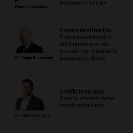
perjudicar la economía estadounidense
Por
informe de la UBA
y defiende sus aranceles
Federico Albarenque
Panorama Federal
Episodios
Cuadro de situación.
Errores no forzados
del Gobierno en su
intento por retomar la
iniciativa política
Por
Sergio Berensztein
Conflicto en Asia.
Taiwán ensaya cómo
seguir existiendo
Por
Marcos Calligaris