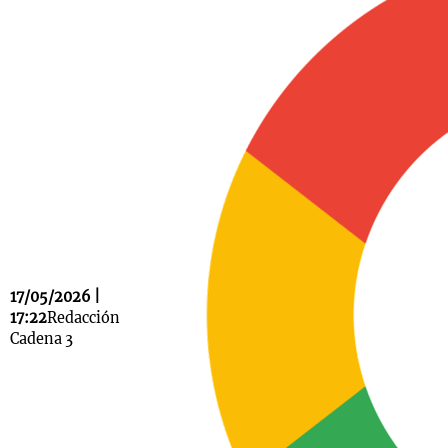
Notas
s
Notas
La Sole en
ial
Mundial 2026
Cadena 3
17/05/2026 |
17:22
Redacción
Cadena 3