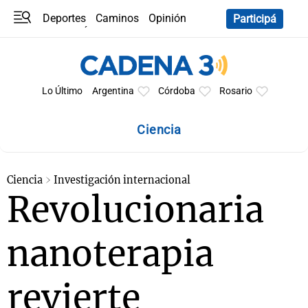
Deportes
Caminos
Opinión
Participá
Programas
Últimas coberturas
Últimas 24 h
En YouTube
Clima
Horóscopo
Lo Último
Argentina
Córdoba
Rosario
Ciencia
Ciencia
Investigación internacional
Revolucionaria
nanoterapia
revierte