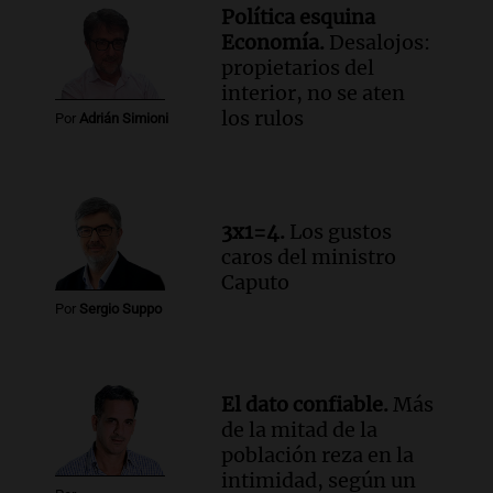
Política esquina
Noticias
Economía.
Desalojos:
Episodios
propietarios del
Audio.
Más de la mitad de la población
interior, no se aten
reza en la intimidad, según un informe
los rulos
Por
Adrián Simioni
de la UBA
El dato confiable
Episodios
Audio.
Cientos de fieles celebran a San
Cayetano pidiendo trabajo y salud en
3x1=4.
Los gustos
Córdoba
caros del ministro
Panorama Federal
Caputo
Episodios
Por
Sergio Suppo
Audio.
"Tiene que haber una
reglamentación": el reclamo del Kennel
Club por los criaderos de perros
El dato confiable.
Más
Noticias Rosario
de la mitad de la
Episodios
población reza en la
Audio.
Trump acusa a México de
intimidad, según un