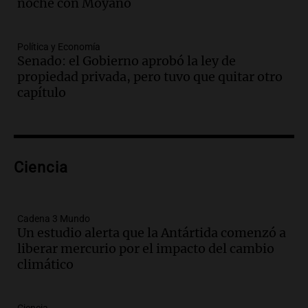
Audio.
Se inaugura la décimo primera
noche con Moyano
exposición agrícola en Bulaya con
diversas atracciones para todos
Política y Economía
Panorama Federal
Senado: el Gobierno aprobó la ley de
Episodios
propiedad privada, pero tuvo que quitar otro
Audio.
Se atrincheró la intendenta
capítulo
interina de Villa Santa Cruz del Lago
tras ser destituida
Ahora país
Episodios
Audio.
Anuncian los ganadores de
Ciencia
premios en Cadena 3: más de 15.000
mensajes recibidos
Noticias
Cadena 3 Mundo
Episodios
Un estudio alerta que la Antártida comenzó a
liberar mercurio por el impacto del cambio
Audio.
La Rioja inicia pago de bonos y
climático
avanza en discusión electoral y
protección de tierras
Panorama Federal