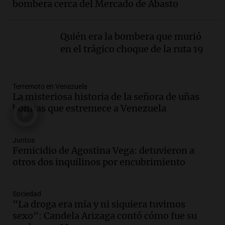
bombera cerca del Mercado de Abasto
Adrián Simioni
Política esquina Economía
Episodios
Quién era la bombera que murió
Audio.
Tras atrincherarse, la intendenta
en el trágico choque de la ruta 19
interina de Villa Santa Cruz del Lago
aceptó dejar el cargo
Ahora país
Terremoto en Venezuela
Episodios
La misteriosa historia de la señora de uñas
Audio.
La justicia investiga una estafa
bonitas que estremece a Venezuela
millonaria a través de una financiera en
Mendoza y San Rafael
Panorama Federal
Juntos
Femicidio de Agostina Vega: detuvieron a
Episodios
otros dos inquilinos por encubrimiento
Audio.
Cómo serán los desalojos exprés
y contratos de alquiler si se aprueba la
ley de propiedad privada
Sociedad
Ahora país
"La droga era mía y ni siquiera tuvimos
Episodios
sexo": Candela Arizaga contó cómo fue su