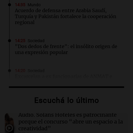
14:35
Mundo
Acuerdo de defensa entre Arabia Saudí,
Turquía y Pakistán fortalece la cooperación
regional
14:25
Sociedad
"Dos dedos de frente": el insólito origen de
una expresión popular
14:20
Sociedad
Excarcelan a ex funcionarias de ANMAT e
INAME por caso de fentanilo contaminado
Escuchá lo último
14:16
Mundo
Katarzyna Niewiadoma-Phinney se impone
en la 7ma etapa y asume el liderazgo del Tour
Audio.
Solans Hoteles es patrocinante
de Francia femenino
porque el concurso “abre un espacio a la
creatividad”