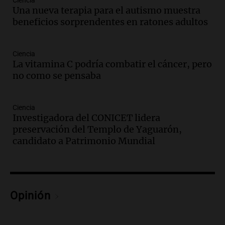
Ciencia
Episodios
Una nueva terapia para el autismo muestra
Audio.
Los Tekis presentaron
beneficios sorprendentes en ratones adultos
"Cordillera y Mar" y llenaron de
carnaval el estudio de Cadena 3
Juntos
Ciencia
Episodios
La vitamina C podría combatir el cáncer, pero
no como se pensaba
Audio.
La Expo La Bulaye 2026
comienza con sorpresas y grandes
premios para los visitantes
Ciencia
Noticias
Investigadora del CONICET lidera
Episodios
preservación del Templo de Yaguarón,
Audio.
Córdoba: destituyeron a la
candidato a Patrimonio Mundial
intendenta interina de Villa Santa Cruz
del Lago y se atrincheró
Juntos
Episodios
Opinión
Audio.
Clases de tango y milonga en la
Confitería El Oriental: una propuesta
cultural imperdible