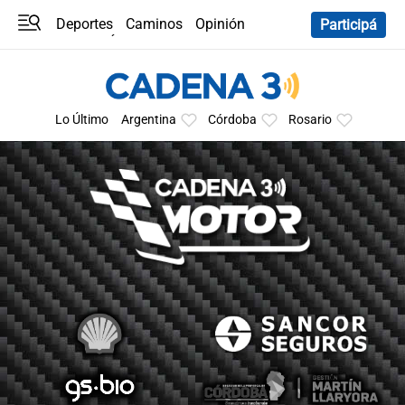
Deportes
Caminos
Opinión
Participá
Programas
Últimas coberturas
Últimas 24 h
En YouTube
Clima
Horóscopo
Lo Último
Argentina
Córdoba
Rosario