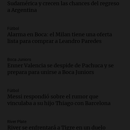
Sudamérica y crecen las chances del regreso
a Argentina
Audio.
Fieles celebran a San Cayetano
en Córdoba pidiendo pan, paz y trabajo
Viva la Radio
Fútbol
Episodios
Alarma en Boca: el Milan tiene una oferta
lista para comprar a Leandro Paredes
Audio.
Día Internacional de la Cerveza:
mitos, secretos y el desafío de producir
cerveza artesanal
Boca Juniors
Viva la Radio
Enner Valencia se despide de Pachuca y se
Episodios
prepara para unirse a Boca Juniors
Audio.
Tucumán enfrenta un equilibrio
financiero precario debido a la caída del
consumo y recaudación
Fútbol
Messi respondió sobre el rumor que
Panorama Federal
vinculaba a su hijo Thiago con Barcelona
Episodios
Audio.
La calidad del empleo en
Argentina cae y preocupa a economistas
River Plate
en un contexto de crisis económica
River se enfrentará a Tigre en un duelo