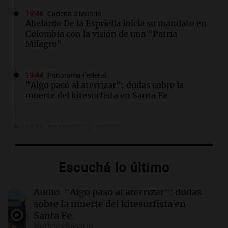
19:46
Cadena 3 Mundo
Abelardo De la Espriella inicia su mandato en
Colombia con la visión de una "Patria
Milagro"
19:44
Panorama Federal
"Algo pasó al aterrizar": dudas sobre la
muerte del kitesurfista en Santa Fe
19:41
Informados al regreso
Inflación: por qué el 2,9% de julio en CABA no
anticipa el dato nacional
Escuchá lo último
19:37
Deportes
El juez Amarante considera "ficción judicial"
Audio.
"Algo pasó al aterrizar": dudas
el traslado de la causa AFA a Campana
sobre la muerte del kitesurfista en
Santa Fe.
Noticias Rosario