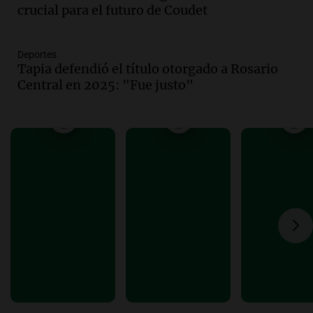
Panorama Federal
crucial para el futuro de Coudet
Episodios
Audio.
Audiencia por tragedia vial en
Altas Cumbres: peritos analizan
Deportes
Tapia defendió el título otorgado a Rosario
teléfono de Óscar González
Central en 2025: "Fue justo"
Panorama Federal
Episodios
Audio.
Solicitan quiebra de Lebron
Group en medio de una investigación
por estafa piramidal millonaria
Panorama Federal
Episodios
Audio.
Detienen a pareja en Alderete por
venta de medicamentos controlados
mediante delivery
Panorama Federal
Episodios
Audio.
El alzobispo García Cueva llama a
la clase dirigente a abordar problemas