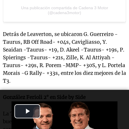
Una publicación compartida de Cadena 3 Motor
(@cadena3motor)
Detrás de Leaverton, se ubicaron G. Guerreiro -
Taurus, RB Off Road- +04s, Cavigliasso, Y.
Seaidan -Taurus- +19, D. Akeel -Taurus- +19s, P.
Spierings -Taurus- +21s, Zille, K. Al Attiyah -
Taurus- +29s, R. Porem -MMP- +30S, y L. Portela
Morais -G Rally- +33s, entre los diez mejores de la
T3.
González Ferioli 2° en Side by Side
Play
La T4 también tiene un disputado comienzo y
buenas actuaciones de los argentinos. Los
Video