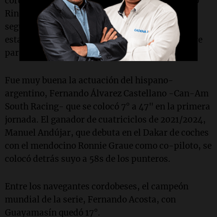
cordobeses Jeremías González Ferioli y Gonzalo
Rinaldi -Can-Am Factory Team- resultaron
segundos a 19s del líder del Prólogo, el
estadounidense Brock Heger -Polaris- que corre
para el equipo de Sebastien Loeb.
Fue muy buena la actuación del hispano-
argentino, Fernando Álvarez Castellano -Can-Am
South Racing- que se colocó 7° a 47" en la primera
jornada. El ganador de cuatriciclos de 2021/2024,
Manuel Andújar, que debuta en el Dakar de coches
con el mendocino Ronnie Graue como co-piloto, se
colocó detrás suyo a 58s de los punteros.
Entre los navegantes cordobeses, el campeón
mundial de la serie, Fernando Acosta, con
Guayamasín quedó 17°.