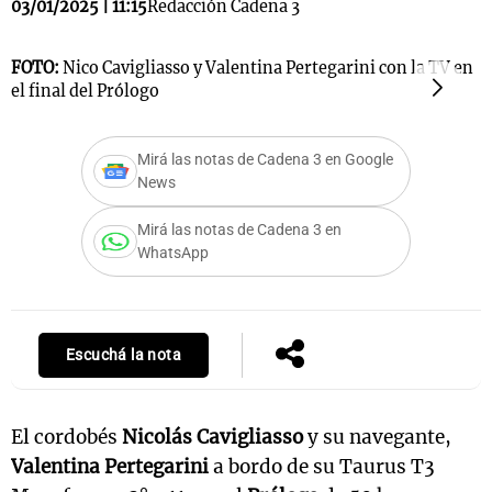
03/01/2025 | 11:15
Redacción Cadena 3
FOTO:
Nico Cavigliasso y Valentina Pertegarini con la TV en
F
el final del Prólogo
c
Mirá las notas de Cadena 3 en Google
News
Mirá las notas de Cadena 3 en
WhatsApp
Escuchá la nota
El cordobés
Nicolás Cavigliasso
y su navegante,
Valentina Pertegarini
a bordo de su Taurus T3