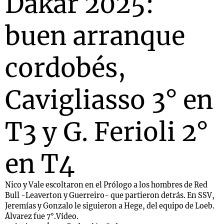
Dakar 2025:
buen arranque
Notas
s
Notas
cordobés,
La Sole en
ial
Mundial 2026
Cadena 3
Cavigliasso 3° en
T3 y G. Ferioli 2°
en T4
Nico y Vale escoltaron en el Prólogo a los hombres de Red
Bull -Leaverton y Guerreiro- que partieron detrás. En SSV,
Jeremías y Gonzalo le siguieron a Hege, del equipo de Loeb.
Álvarez fue 7°.Vídeo.