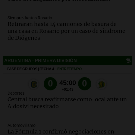
Audio.
Fieles movilizados por San
Cayetano en Rosario.
Viva la Radio Rosario
Siempre Juntos Rosario
Episodios
Retiraran hasta 14 camiones de basura de
una casa en Rosario por un caso de síndrome
Audio.
Se registra inusual nevada en
de Diógenes
Zapala, Neuquén, con más de mil
camiones varados
Panorama Federal
Episodios
Audio.
Controversia en el peronismo
Deportes
mendocino por ausencia de senadora
embarazada en votación clave
Panorama Federal
Deportes
Episodios
Central busca reafirmarse como local ante un
Aldosivi necesitado
Audio.
Mateo Bouniba, joven de Villa
María, necesita un trasplante de médula
en Estados Unidos
Automovilismo
Panorama Federal
La Fórmula 1 confirmó negociaciones en
Episodios