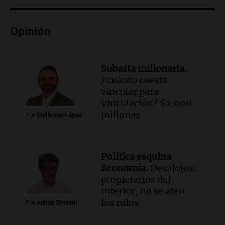
económicos y sociales
Panorama Federal
Opinión
Episodios
Subasta millonaria.
¿Cuánto cuesta
vincular para
Vinculación? $2.000
millones
Por
Guillermo López
Política esquina
Economía.
Desalojos:
propietarios del
interior, no se aten
los rulos
Por
Adrián Simioni