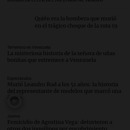
nacional, según economista
Informados al regreso
Episodios
Quién era la bombera que murió
Audio.
Giordano advirtió por el
en el trágico choque de la ruta 19
endeudamiento: "La solución es que
haya más crédito y a menor tasa"
Informados al regreso
Terremoto en Venezuela
Episodios
La misteriosa historia de la señora de uñas
Audio.
Media sanción a la ley de
bonitas que estremece a Venezuela
inviolabilidad: un avance para
propietarios e inquilinos en Argentina
Panorama Federal
Espectáculos
Murió Leandro Rud a los 51 años: la historia
Episodios
del representante de modelos que marcó una
Audio.
Promocionan cortes de cerdo
época
ante la caída de consumo de carne de
vaca por precios.
Viva la Radio Rosario
Juntos
Episodios
Femicidio de Agostina Vega: detuvieron a
otros dos inquilinos por encubrimiento