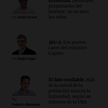
Economía.
Desalojos:
Episodios
propietarios del
Audio.
Altas Cumbres: rescataron a una
interior, no se aten
cabra que llevaba ocho días atrapada en
los rulos
Por
Adrián Simioni
un precipicio
Una mañana para todos
Episodios
Audio.
Chile planteó mejorar la
3x1=4.
Los gustos
conectividad fronteriza, aérea y digital
caros del ministro
con Jujuy
Caputo
Panorama Federal
Por
Sergio Suppo
Episodios
El dato confiable.
Más
de la mitad de la
población reza en la
intimidad, según un
Por
informe de la UBA
Federico Albarenque