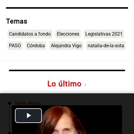
Temas
Candidatos a fondo
Elecciones
Legislativas 2021
PASO
Córdoba
Alejandra Vigo
natalia-de-la-sota
Lo último
04:49
Mundo
Nagasaki recuerda los horrores de la bomba
Play
atómica en su 81 aniversario
Video
04:37
Mundo