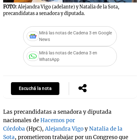
FOTO:
Alejandra Vigo (adelante) y Natalia de la Sota,
precandidatas a senadora y diputada.
Notas
Mirá las notas de Cadena 3 en Google
s
Notas
News
La Sole en
ial
Mundial 2026
Cadena 3
Mirá las notas de Cadena 3 en
WhatsApp
Escuchá la nota
Las precandidatas a senadora y diputada
nacionales de
Hacemos por
Córdoba
(HpC),
Alejandra Vigo
y
Natalia de la
Sota
, prometieron trabajar por un Congreso que