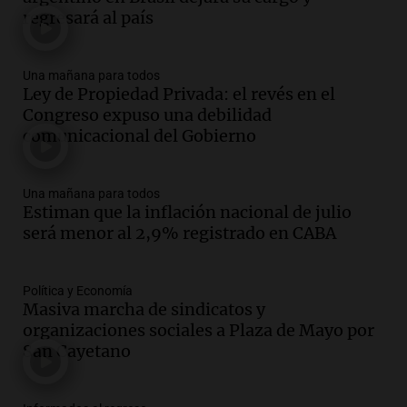
firmó Jorge Messi para el primer
regresará al país
contrato de Leo con Barcelona
Una mañana para todos
Episodios
Una mañana para todos
Ley de Propiedad Privada: el revés en el
Audio.
Joan Gaspart: "Sin Jorge, no sé si
Congreso expuso una debilidad
Messi hubiera llegado adonde llegó"
comunicacional del Gobierno
Una mañana para todos
Episodios
Una mañana para todos
Audio.
El orgullo y el sueño argentino de
Estiman que la inflación nacional de julio
Jorge Messi en una entrevista con Rony
será menor al 2,9% registrado en CABA
Vargas en 2007
Una mañana para todos
Episodios
Política y Economía
Audio.
El abuelo de Agostina Vega, tras
Masiva marcha de sindicatos y
las nuevas detenciones: "En esa casa
organizaciones sociales a Plaza de Mayo por
todos tenían algo que ver"
San Cayetano
Una mañana para todos
Episodios