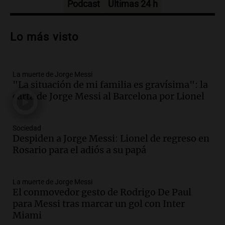
Podcast
Últimas 24 h
Audio.
Trágico accidente en Mendoza:
un muerto y varios heridos tras caída de
Lo más visto
vehículos desde un puente
Panorama Federal
Episodios
La muerte de Jorge Messi
Audio.
Tragedia en Mendoza: un muerto
"La situación de mi familia es gravísima": la
y cinco heridos tras caer dos autos desde
carta de Jorge Messi al Barcelona por Lionel
un puente
Una mañana para todos
Episodios
Sociedad
Audio.
Messi llegará esta noche a
Despiden a Jorge Messi: Lionel de regreso en
Rosario para acompañar a su familia
Rosario para el adiós a su papá
tras la muerte de su papá
Una mañana para todos
La muerte de Jorge Messi
Episodios
El conmovedor gesto de Rodrigo De Paul
Audio.
Ley de Propiedad Privada: el revés
para Messi tras marcar un gol con Inter
en el Congreso expuso una debilidad
Miami
comunicacional del Gobierno