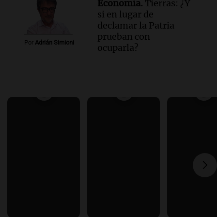
Economía.
Tierras: ¿Y
si en lugar de
declamar la Patria
prueban con
Por
Adrián Simioni
ocuparla?