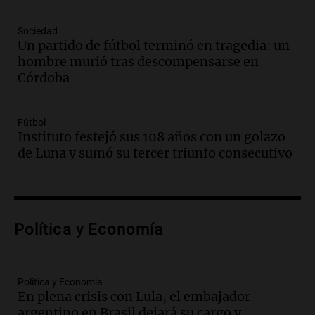
Una mañana para todos
Episodios
Sociedad
Un partido de fútbol terminó en tragedia: un
Audio.
Casabindo se prepara para una
hombre murió tras descompensarse en
celebración única: 30.000 turistas y el
Córdoba
tradicional Toreo de la Vincha
Una mañana para todos
Episodios
Fútbol
Audio.
Borges, abogada de Pourrain:
Instituto festejó sus 108 años con un golazo
"Tres hombres se lo llevaron para
de Luna y sumó su tercer triunfo consecutivo
hacerle preguntas y nunca regresó"
Una mañana para todos
Episodios
Audio.
Voluntarios limpiaron 9.000
Política y Economía
metros del río Suquía y retiraron hasta
800 kilos de basura por jornada
Una mañana para todos
Episodios
Política y Economía
En plena crisis con Lula, el embajador
Audio.
La historia de la servilleta que
argentino en Brasil dejará su cargo y