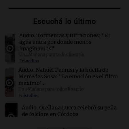
02:03
Tecnología
Airbnb acelera el lanzamiento de funciones
gracias a la inteligencia artificial en su
Escuchá lo último
búsqueda
Audio.
Tormentas y filtraciones: "El
01:49
Mundo
agua entra por donde menos
El Pentágono solicita a la industria de defensa
imaginamos"
un aumento en la producción de armas
Una Mañana para todos Rosario
Episodios
01:31
Ciencia
Audio.
Nahuel Pennisi y la huella de
Reducir alimentos dulces no disminuye
Mercedes Sosa: "La emoción es el filtro
antojos ni mejora la salud, según estudio
máximo".
Una Mañana para todos Rosario
Episodios
01:29
Mundo
El lago Mead alcanza su nivel más bajo en 90
Audio.
Orellana Lucca celebró su peña
años, evidenciando la crisis hídrica en EE.UU.
de folclore en Córdoba
Tarde y Media
Episodios