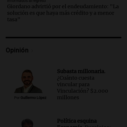
Informados al regreso
Audio.
Una nutricionista derribó el mito
Giordano advirtió por el endeudamiento: "La
del desayuno ideal: qué alimentos
solución es que haya más crédito y a menor
conviene priorizar
tasa"
Una mañana para todos
Episodios
Audio.
Murió Jorge Messi
Opinión
Una mañana para todos
Episodios
Audio.
Mateo, a los 25 años, lucha
Subasta millonaria.
contra el tiempo: necesita un trasplante
¿Cuánto cuesta
para poder seguir viviend
vincular para
Una mañana para todos
Vinculación? $2.000
Episodios
millones
Por
Guillermo López
Audio.
Estiman que la inflación nacional
de julio será menor al 2,9% registrado
en CABA
Política esquina
Una mañana para todos