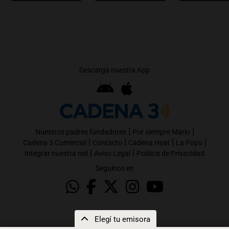
Descargá nuestra App
|
|
Nuestros padres fundadores
Por siempre Mario
|
|
|
|
Cadena 3 Comercial
Contacto
Cadena Heat
La Popu
|
|
Integrar nuestra red
Aviso Legal
Política de Privacidad
Seguinos en
Elegí tu emisora