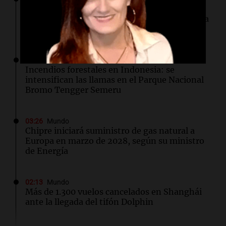
Hutíes de Yemen atacan instalación de
Aramco en Arabia Saudí: nuevo conflicto en la
región
04:19
Mundo
Incendios forestales en Indonesia: se
intensifican las llamas en el Parque Nacional
Bromo Tengger Semeru
03:26
Mundo
Chipre iniciará suministro de gas natural a
Europa en marzo de 2028, según su ministro
de Energía
02:13
Mundo
Más de 1.300 vuelos cancelados en Shanghái
ante la llegada del tifón Dolphin