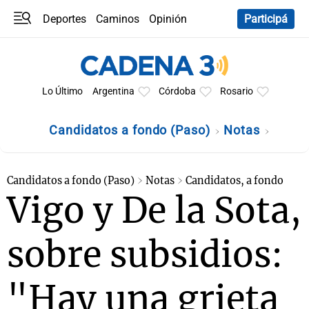
Deportes
Caminos
Opinión
Participá
Programas
Últimas coberturas
Últimas 24 h
En YouTube
Clima
Horóscopo
Lo Último
Argentina
Córdoba
Rosario
Candidatos a fondo (Paso)
Notas
Candidatos a fondo (Paso)
Notas
Candidatos, a fondo
Vigo y De la Sota,
sobre subsidios:
"Hay una grieta