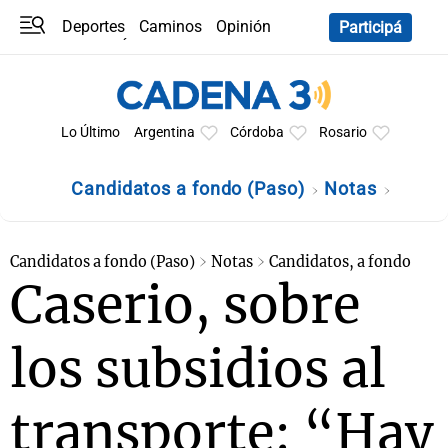
Deportes
Caminos
Opinión
Participá
Programas
Últimas coberturas
Últimas 24 h
En YouTube
Clima
Horóscopo
Lo Último
Argentina
Córdoba
Rosario
Candidatos a fondo (Paso)
Notas
Candidatos a fondo (Paso)
Notas
Candidatos, a fondo
Caserio, sobre
los subsidios al
transporte: “Hay