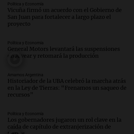
Política y Economía
Audio.
Perito Moreno recibe la Copa
Vicuña firmó un acuerdo con el Gobierno de
Mundial de Natación de Invierno con
San Juan para fortalecer a largo plazo el
récords y atletas de 20 países
proyecto
Amamos Argentina
Episodios
Audio.
Conductor imputado por
Política y Economía
accidente fatal en San Luis dejó tres
General Motors levantará las suspensiones
jóvenes muertos y un herido grave
en Alvear y retomará la producción
Panorama Federal
Episodios
Amamos Argentina
Audio.
Historiador de la UBA celebró la
Historiador de la UBA celebró la marcha atrás
marcha atrás en la Ley de Tierras:
en la Ley de Tierras: “Frenamos un saqueo de
“Frenamos un saqueo de recursos”
recursos”
Amamos Argentina
Episodios
Audio.
Ahyre estuvo en el Estudio
Política y Economía
Federal Sancor Seguros y adelantó su
Los gobernadores jugaron un rol clave en la
nuevo tema a Cadena 3 Rosario.
caída de capítulo de extranjerización de
tierras
Viva la Radio Rosario