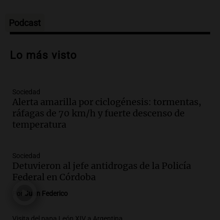
Panorama Federal
Episodios
Podcast
Audio.
Preparativos para la feria en La
Bulalle, Córdoba: actividades y horarios
Lo más visto
de apertura
Panorama Federal
Episodios
Sociedad
Audio.
Río Gallegos enfrenta secuelas de
Alerta amarilla por ciclogénesis: tormentas,
lluvias, senadores manifiestan
ráfagas de 70 km/h y fuerte descenso de
oposición a ley de tierras
temperatura
Panorama Federal
Episodios
Audio.
Mendoza celebra la apertura del
Sociedad
centro de esquí Penitentes Park tras
Detuvieron al jefe antidrogas de la Policía
siete años de cierre por falta de nieve
Federal en Córdoba
Panorama Federal
Por
Juan Federico
Episodios
Audio.
Madres en Rosario piden por la
Visita del papa León XIV a Argentina