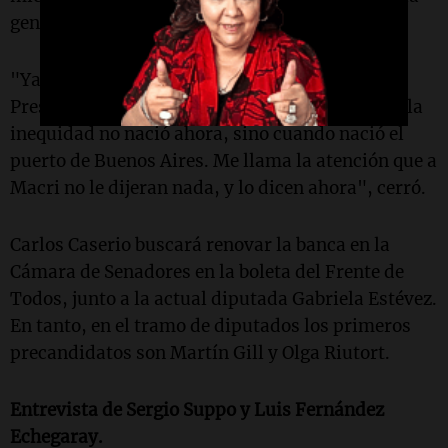
gente no puede pagar el boleto a precio real".
"Ya estamos haciendo modificaciones en el
Presupuesto; sigue siendo una inequidad, pero la
inequidad no nació ahora, sino cuando nació el
puerto de Buenos Aires. Me llama la atención que a
Macri no le dijeran nada, y lo dicen ahora", cerró.
Carlos Caserio buscará renovar la banca en la
Cámara de Senadores en la boleta del Frente de
Todos, junto a la actual diputada Gabriela Estévez.
En tanto, en el tramo de diputados los primeros
precandidatos son Martín Gill y Olga Riutort.
Entrevista de Sergio Suppo y Luis Fernández
Echegaray.