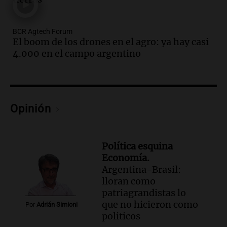
Episodios
Audio.
Cierre del Paso Internacional
BCR Agtech Forum
Cristo Redentor por acumulación de
El boom de los drones en el agro: ya hay casi
nieve se extiende a 22 días
4.000 en el campo argentino
Panorama Federal
Episodios
Audio.
Estudiantes de Italia realizan
prácticas docentes en Córdoba para
Opinión
enriquecer su formación educativa
Panorama Federal
Episodios
Política esquina
Audio.
La Universidad de Milán y su
Economía.
colaboración con la municipalidad para
Argentina-Brasil:
la educación y parques
lloran como
Panorama Federal
patriagrandistas lo
Episodios
que no hicieron como
Por
Adrián Simioni
Audio.
El papamóvil de Juan Pablo II
politicos
revive con la visita de León XIV y una