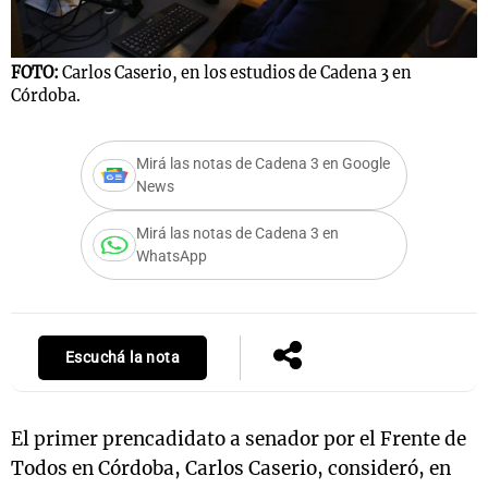
F
C
FOTO:
Carlos Caserio, en los estudios de Cadena 3 en
Notas
Córdoba.
s
Notas
La Sole en
Mirá las notas de Cadena 3 en Google
ial
Mundial 2026
Cadena 3
News
Mirá las notas de Cadena 3 en
WhatsApp
Escuchá la nota
El primer prencadidato a senador por el Frente de
Todos en Córdoba, Carlos Caserio, consideró, en