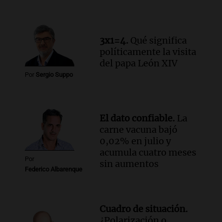
historia nacida en Córdoba
Viva la Radio
Episodios
Audio.
Monseñor Fenoy celebra la visita
3x1=4.
Qué significa
de León XIV a Argentina y reflexiona
políticamente la visita
sobre su impacto espiritual
del papa León XIV
Panorama Federal
Por
Sergio Suppo
Episodios
Audio.
El ministro de Economía de Santa
Fe relativiza el impacto del fallo sobre
El dato confiable.
La
jubilaciones en la provincia
carne vacuna bajó
Panorama Federal
0,02% en julio y
Episodios
acumula cuatro meses
Por
sin aumentos
Federico Albarenque
Cuadro de situación.
¿Polarización o