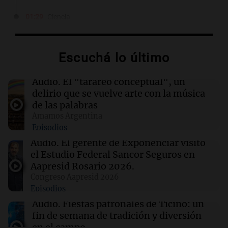
01:29
Ciencia
Contaminación del aire podría agravar la
artritis reumatoide y provocar brotes
dolorosos
Escuchá lo último
01:02
Mundo
Audio.
El "tarareo conceptual", un
Lionel Messi brilla con dos goles en la victoria
delirio que se vuelve arte con la música
del Inter Miami ante Atlético de San Luis
de las palabras
Amamos Argentina
Episodios
00:53
Mundo
Hiroshima recuerda el 81° aniversario del
Audio.
El gerente de Exponenciar visitó
bombardeo atómico y critica la disuasión
el Estudio Federal Sancor Seguros en
nuclear
Aapresid Rosario 2026.
Congreso Aapresid 2026
Episodios
00:32
Clima
Clima en Salta: cómo estará el tiempo este
Audio.
Fiestas patronales de Ticino: un
jueves 6 de agosto
fin de semana de tradición y diversión
en el campo