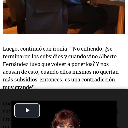
Luego, continuó con ironía: "No entiendo, ¿se
terminaron los subsidios y cuando vino Alberto
Fernández tuvo que volver a ponerlos? Y nos
acusan de esto, cuando ellos mismos no querían
más subsidios. Entonces, es una contradicción
muy grande".
Consultado sobre la solución, afirmó que los
Play
subsidios tienen que desaparecer cuando el país
crezca, ya que le parecen injustos, pero que,
Video
mientras tanto, tienen que continuar, porque "la