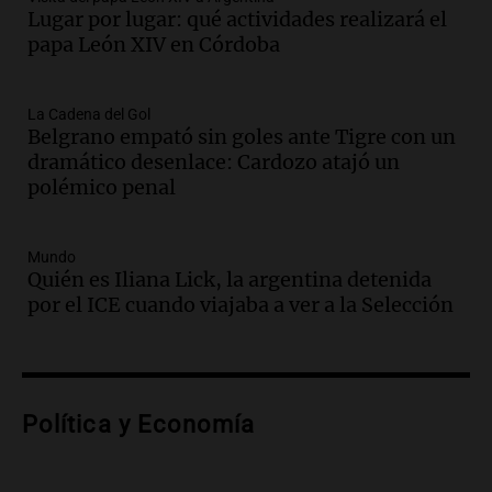
Lugar por lugar: qué actividades realizará el
ley Joaquín.
papa León XIV en Córdoba
Viva la Radio Rosario
Episodios
Audio.
Juan Pedro Colombo, rematador
La Cadena del Gol
Belgrano empató sin goles ante Tigre con un
de hacienda: “Las tecnologías no
dramático desenlace: Cardozo atajó un
reemplazan el contacto con la gente”
polémico penal
La Argentina, hoy
Episodios
Audio.
Un trabajador herido tras caer a
Mundo
Quién es Iliana Lick, la argentina detenida
un pozo de 17 metros en Nueva Córdoba
por el ICE cuando viajaba a ver a la Selección
Panorama Federal
Episodios
Audio.
Lanzamiento del Tigo 7 CSH: el
nuevo híbrido enchufable de Chery llega
Política y Economía
al mercado argentino
Panorama Federal
Episodios