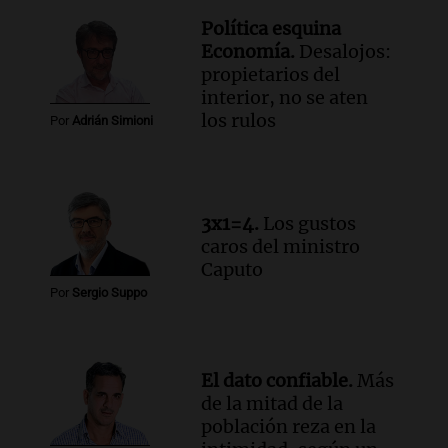
de julio será menor al 2,9% registrado
Política esquina
en CABA
Economía.
Desalojos:
Una mañana para todos
propietarios del
Episodios
interior, no se aten
Audio.
Altas Cumbres: rescataron a una
los rulos
Por
Adrián Simioni
cabra que llevaba ocho días atrapada en
un precipicio
Una mañana para todos
Episodios
3x1=4.
Los gustos
Audio.
Chile planteó mejorar la
caros del ministro
conectividad fronteriza, aérea y digital
Caputo
con Jujuy
Por
Sergio Suppo
Panorama Federal
Episodios
El dato confiable.
Más
de la mitad de la
población reza en la