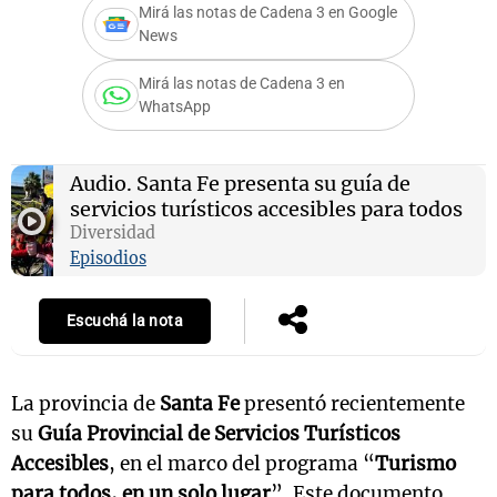
Mirá las notas de Cadena 3 en Google
News
Mirá las notas de Cadena 3 en
Notas
WhatsApp
s
Notas
La Sole en
ial
Mundial 2026
Cadena 3
Audio.
Santa Fe presenta su guía de
servicios turísticos accesibles para todos
Diversidad
Episodios
Escuchá la nota
La provincia de
Santa Fe
presentó recientemente
su
Guía Provincial de Servicios Turísticos
Accesibles
, en el marco del programa “
Turismo
para todos, en un solo lugar
”. Este documento