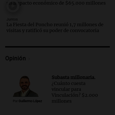
todos tenían algo que ver"
un impacto económico de $65.000 millones
Una mañana para todos
Episodios
Juntos
Audio.
Una nutricionista derribó el mito
La Fiesta del Poncho reunió 1,7 millones de
del desayuno ideal: qué alimentos
visitas y ratificó su poder de convocatoria
conviene priorizar
Una mañana para todos
Episodios
Opinión
Audio.
Murió Jorge Messi
Una mañana para todos
Episodios
Subasta millonaria.
¿Cuánto cuesta
Audio.
Mateo, a los 25 años, lucha
vincular para
contra el tiempo: necesita un trasplante
Vinculación? $2.000
para poder seguir viviend
millones
Una mañana para todos
Por
Guillermo López
Episodios
Audio.
Estiman que la inflación nacional