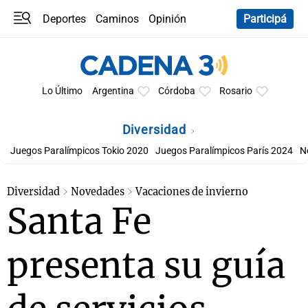
Deportes
Caminos
Opinión
Participá
Programas
Últimas coberturas
Últimas 24 h
En YouTube
Clima
Horóscopo
Lo Último
Argentina
Córdoba
Rosario
Diversidad
Juegos Paralímpicos Tokio 2020
Juegos Paralímpicos París 2024
N
Diversidad
Novedades
Vacaciones de invierno
Santa Fe
presenta su guía