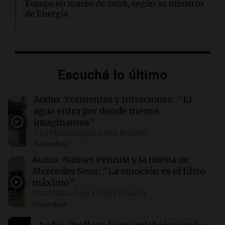
Europa en marzo de 2028, según su ministro
de Energía
02:13
Mundo
Más de 1.300 vuelos cancelados en Shanghái
ante la llegada del tifón Dolphin
Escuchá lo último
02:03
Tecnología
Audio.
Tormentas y filtraciones: "El
Airbnb acelera el lanzamiento de funciones
agua entra por donde menos
gracias a la inteligencia artificial en su
imaginamos"
búsqueda
Una Mañana para todos Rosario
Episodios
01:49
Mundo
Audio.
Nahuel Pennisi y la huella de
El Pentágono solicita a la industria de defensa
Mercedes Sosa: "La emoción es el filtro
un aumento en la producción de armas
máximo".
Una Mañana para todos Rosario
Episodios
01:31
Ciencia
Reducir alimentos dulces no disminuye