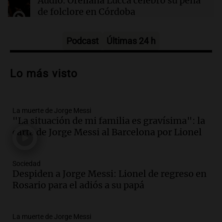
Audio.
Orellana Lucca celebró su peña
antojos ni mejora la salud, según estudio
de folclore en Córdoba
Tarde y Media
Episodios
Podcast
Últimas 24 h
Audio.
Trágico accidente en Mendoza:
un muerto y varios heridos tras caída de
Lo más visto
vehículos desde un puente
Panorama Federal
Episodios
La muerte de Jorge Messi
Audio.
Tragedia en Mendoza: un muerto
"La situación de mi familia es gravísima": la
y cinco heridos tras caer dos autos desde
carta de Jorge Messi al Barcelona por Lionel
un puente
Una mañana para todos
Episodios
Sociedad
Audio.
Messi llegará esta noche a
Despiden a Jorge Messi: Lionel de regreso en
Rosario para acompañar a su familia
Rosario para el adiós a su papá
tras la muerte de su papá
Una mañana para todos
La muerte de Jorge Messi
Episodios