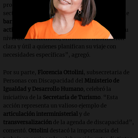
promueve una
transformación cultural
en el
sector turístico. “Fomentamos la eliminación de
barreras físicas
,
comunicacionales
y
actitudinales
. Al clasificar los espacios según su
nivel de accesibilidad, brindamos información
clara y útil a quienes planifican su viaje con
necesidades específicas”, agregó.
Por su parte,
Florencia Ottolini
, subsecretaria de
Personas con Discapacidad del
Ministerio de
Igualdad y Desarrollo Humano
, celebró la
iniciativa de la
Secretaría de Turismo
. “Esta
acción representa un valioso ejemplo de
articulación interministerial
y de
transversalización
de la agenda de discapacidad”,
comentó.
Ottolini
destacó la importancia del