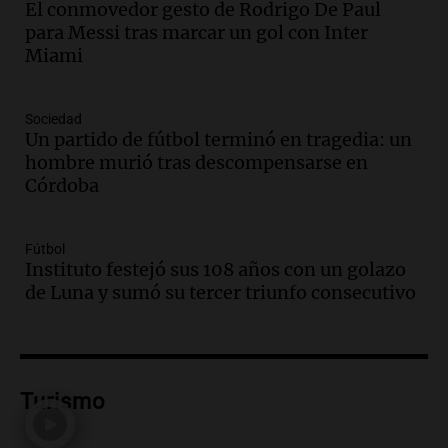
El conmovedor gesto de Rodrigo De Paul
Audio.
Ley de Propiedad Privada: el revés
para Messi tras marcar un gol con Inter
en el Congreso expuso una debilidad
Miami
comunicacional del Gobierno
Una mañana para todos
Episodios
Sociedad
Un partido de fútbol terminó en tragedia: un
Audio.
Casabindo se prepara para una
hombre murió tras descompensarse en
celebración única: 30.000 turistas y el
Córdoba
tradicional Toreo de la Vincha
Una mañana para todos
Episodios
Fútbol
Audio.
Borges, abogada de Pourrain:
Instituto festejó sus 108 años con un golazo
"Tres hombres se lo llevaron para
de Luna y sumó su tercer triunfo consecutivo
hacerle preguntas y nunca regresó"
Una mañana para todos
Episodios
Audio.
Voluntarios limpiaron 9.000
Turismo
metros del río Suquía y retiraron hasta
800 kilos de basura por jornada