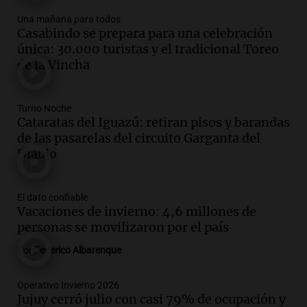
Una mañana para todos
Episodios
Una mañana para todos
Casabindo se prepara para una celebración
Audio.
La historia de la servilleta que
única: 30.000 turistas y el tradicional Toreo
firmó Jorge Messi para el primer
de la Vincha
contrato de Leo con Barcelona
Una mañana para todos
Episodios
Turno Noche
Cataratas del Iguazú: retiran pisos y barandas
Audio.
Joan Gaspart: "Sin Jorge, no sé si
de las pasarelas del circuito Garganta del
Messi hubiera llegado adonde llegó"
Diablo
Una mañana para todos
Episodios
El dato confiable
Audio.
El orgullo y el sueño argentino de
Vacaciones de invierno: 4,6 millones de
Jorge Messi en una entrevista con Rony
personas se movilizaron por el país
Vargas en 2007
Una mañana para todos
Por
Federico Albarenque
Episodios
Audio.
El abuelo de Agostina Vega, tras
Operativo Invierno 2026
las nuevas detenciones: "En esa casa
Jujuy cerró julio con casi 79% de ocupación y