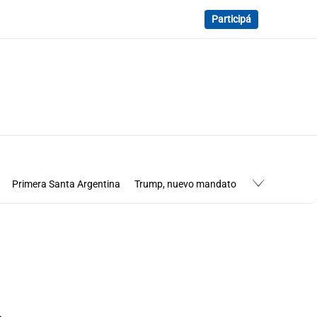
Participá
Primera Santa Argentina
Trump, nuevo mandato
ena 3 en Vaticano
Los cardenales de Francisco
Medio Oriente
Elecciones en Uruguay 2024