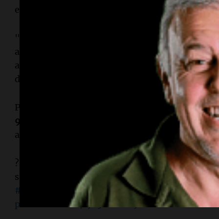
en la zona costera y la franja volcánica del país.
"La Zona de Convergencia Intertropical se ha a
aporte importante de humedad", explicaron las
alertaron sobre ráfagas de viento de hasta
40 ki
del litoral.
Protección Civil informó que ya fueron evacua
95 personas
, entre ellas
56 menores de edad
, q
albergues habilitados en
Sonsonate
y
La Libert
??El centro de la
#TormentaTropical
#Cristina
s
sureste de la desembocadura del río Suchiate, f
#Guatemala
. Por el momento no afecta costas 
pic.twitter.com/1Ju5WebeU9