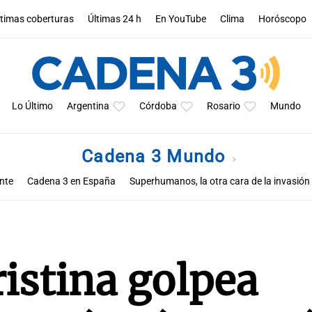
ltimas coberturas
Últimas 24 h
En YouTube
Clima
Horóscopo
Lo Último
Argentina
Córdoba
Rosario
Mundo
Cadena 3 Mundo
nte
Cadena 3 en España
Superhumanos, la otra cara de la invasión
y
El Camino de Santiago
Curazao
Terremoto en Marruecos
Cad
Primer consistorio de León XIV
Elecciones en España
Guerra en 
istina golpea