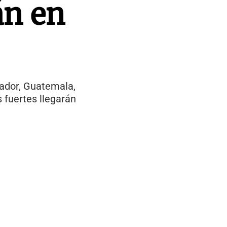
án en
vador, Guatemala,
 fuertes llegarán