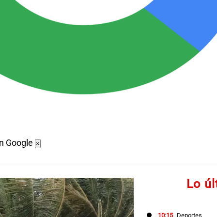
en Google
×
Lo ú
10:15
Deportes