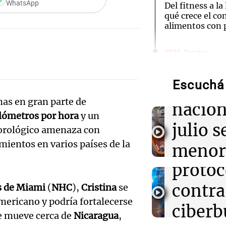
WhatsApp
Del fitness a l
qué crece el c
alimentos con 
Audio.
09:15
Recetas
Descubre cómo 
que la
artesanales en 
de máquina
Audio.
Escuchá 
inflac
as en gran parte de
Senad
nacion
09:13
Una mañana pa
lómetros por hora
y un
Altas Cumbres:
provin
julio s
cabra que lleva
eorológico amenaza con
atrapada en un 
mientos en varios países de la
establ
menor
Audio.
protoc
09:09
Mundo
regist
Violento ataqu
Desay
Democrática de
contra
s de Miami
(
NHC
),
Cristina
se
CABA
menos 13 muer
ideal:
americano y podría fortalecerse
extremista
ciberb
Una mañana
e mueve cerca de
Nicaragua
,
nutric
Episodios