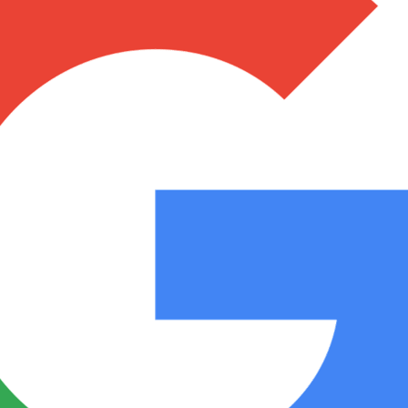
Notas
Notas
No
e en Cadena 3
El huracán de Arequito
Cadena 3 en