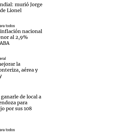
dial: murió Jorge
 de Lionel
ra todos
inflación nacional
enor al 2,9%
CABA
eral
ejorar la
onteriza, aérea y
y
 ganarle de local a
endoza para
ejo por sus 108
ra todos