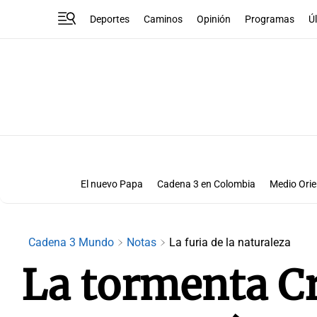
Deportes
Caminos
Opinión
Programas
Ú
El nuevo Papa
Cadena 3 en Colombia
Medio Orie
Cadena 3 en El Salvador
Cadena 3 en Paragua
Elecciones en Estados Unidos 2024
Notas
Cadena 3 Mundo
Notas
La furia de la naturaleza
La tormenta Cr