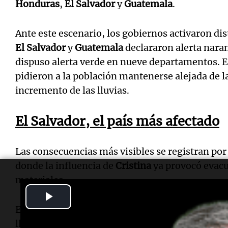
Honduras
,
El Salvador
y
Guatemala
.
Ante este escenario, los gobiernos activaron di
El Salvador
y
Guatemala
declararon alerta nara
dispuso alerta verde en nueve departamentos. 
pidieron a la población mantenerse alejada de l
incremento de las lluvias.
El Salvador, el país más afectado
Las consecuencias más visibles se registran p
donde la influencia de
Cristina
ya provocó evacu
materiales.
Play
El
Ministerio de Medio Ambiente y Recursos Na
Video
lluvias más intensas se esperan entre este miér