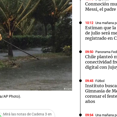
Conmoción mun
Messi, el padre
10:12
Una mañana pa
Estiman que la 
de julio será m
registrado en 
09:50
Panorama Fed
Chile planteó m
conectividad fr
digital con Juju
09:45
Fútbol
Instituto busca
Gimnasia de M
coronar el fest
ra/AP Photo).
años
Mirá las notas de Cadena 3 en
09:34
Una mañana pa