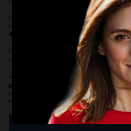
La mina opera con estrictos protocolos de
segur
cuidado del
personal
. Los trabajadores cumplen
días de trabajo por 8 de descanso
,
14x14
o
21x21
Las jornadas laborales son de
12 horas
, de
7 a 19
almorzar.
Al finalizar la jornada, los mineros regresan al
pueden entrenar en el
gimnasio
, compartir un 
simplemente descansar. Allí se alojan también 
rutina de los trabajadores.