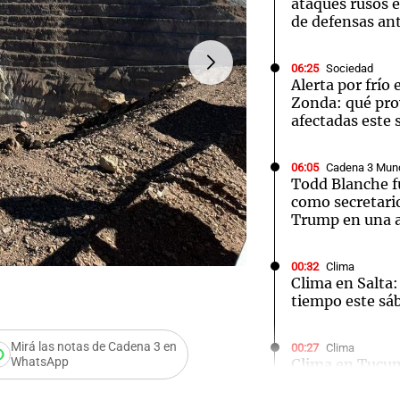
ataques rusos e
de defensas an
06:25
Sociedad
Alerta por frío
Zonda: qué pro
Notas
Notas
No
afectadas este
e en Cadena 3
El huracán de Arequito
Cadena 3 en
06:05
Cadena 3 Mun
Todd Blanche f
como secretario
Trump en una a
00:32
Clima
Clima en Salta:
FOTO:
Veladero, la mina m
tiempo este sá
Audio.
Mirá las notas de Cadena 3 en
Recha
00:27
Clima
WhatsApp
Clima en Tucu
el tiempo este 
pedido