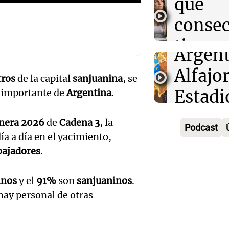
qué
acerca
juguet
consec
Campe
Panorama F
tiene 
Episodios
Audio.
Argent
siemp
event
Alfajor
tros
de la capital
sanjuanina
, se
Buen día, A
federa
Estadi
s importante de
Argentina
.
Episodios
Audio.
reunir
Ferro 
nera 2026
de
Cadena 3
, la
Podcast
Maria
de 80
de se
ía a día en el yacimiento,
Audio.
bajadores
.
Moren
exposi
Panorama F
Episodios
Ensam
pasion
con sa
inos
y el
91%
son
sanjuaninos
.
Munici
intens
ay personal de otras
únicos
Músic
legado
Panorama F
Episodios