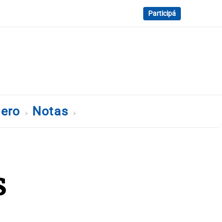
Participá
dero
Notas
s