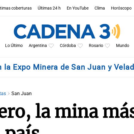
ltimas coberturas
Últimas 24 h
En YouTube
Clima
Horóscopo
Lo Último
Argentina
Córdoba
Rosario
Mundo
 la Expo Minera de San Juan y Vela
tas
San Juan
ero, la mina má
 país