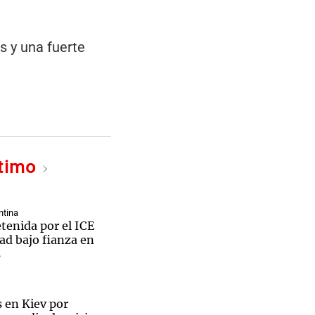
s y una fuerte
ltimo
ntina
tenida por el ICE
tad bajo fianza en
s
 en Kiev por