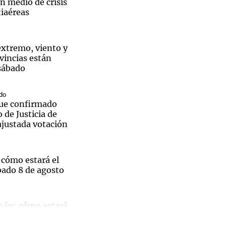
n medio de crisis
tiaéreas
 extremo, viento y
vincias están
Notas
tas
Notas
 sábado
Venezuela de
 Groenlandia
Comprometidos
Madur
do
ue confirmado
 de Justicia de
justada votación
 cómo estará el
ás importante del país.
bado 8 de agosto
zan
mán: cómo estará
sábado 8 de agosto
 de