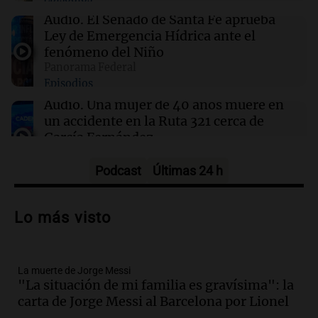
09:20
Sociedad
Un local en Dock Sud que hace reír a los chicos
Audio.
El Senado de Santa Fe aprueba
a cambio de un pancho
Ley de Emergencia Hídrica ante el
fenómeno del Niño
Panorama Federal
09:14
Sociedad
Episodios
El juicio a "Pity" Álvarez por el asesinato de
Cristian Díaz en Villa Lugano iniciará este
Audio.
Una mujer de 40 años muere en
lunes
un accidente en la Ruta 321 cerca de
García Fernández
Panorama Federal
Episodios
Podcast
Últimas 24 h
Audio.
El Tesoro Nacional captura 12
billones de pesos y genera excedente de
Lo más visto
liquidez de 4 billones
Panorama Federal
Episodios
La muerte de Jorge Messi
Audio.
La lección del Titanic y la
"La situación de mi familia es gravísima": la
humildad en tiempos de tormenta
carta de Jorge Messi al Barcelona por Lionel
según San Ignacio de Loyola