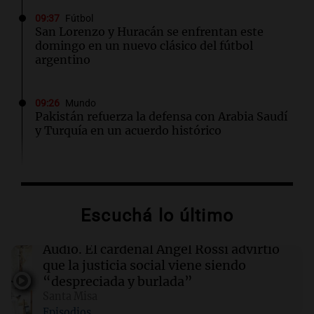
09:37
Fútbol
San Lorenzo y Huracán se enfrentan este
domingo en un nuevo clásico del fútbol
argentino
09:26
Mundo
Pakistán refuerza la defensa con Arabia Saudí
y Turquía en un acuerdo histórico
09:23
Mundo
El papa León XIV exige el cese de ataques a
civiles en Ucrania y Rusia desde el Vaticano
Escuchá lo último
09:21
Espectáculos
Audio.
El cardenal Ángel Rossi advirtió
Carlos Rottemberg presenta "Pasen y Lean",
que la justicia social viene siendo
su obra sobre 50 años en el teatro argentino
“despreciada y burlada”
Santa Misa
Episodios