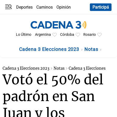
Deportes
Caminos
Opinión
Participá
Programas
Últimas coberturas
Últimas 24 h
En YouTube
Clima
Horóscopo
Lo Último
Argentina
Córdoba
Rosario
Cadena 3 Elecciones 2023
Notas
Cadena 3 Elecciones 2023
Notas
Cadena 3 Elecciones
Votó el 50% del
padrón en San
Juan y los