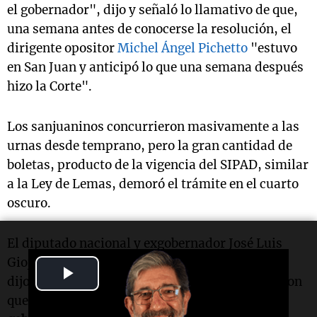
el gobernador", dijo y señaló lo llamativo de que,
una semana antes de conocerse la resolución, el
dirigente opositor
Michel Ángel Pichetto
"estuvo
en San Juan y anticipó lo que una semana después
hizo la Corte".
Los sanjuaninos concurrieron masivamente a las
urnas desde temprano, pero la gran cantidad de
boletas, producto de la vigencia del SIPAD, similar
a la Ley de Lemas, demoró el trámite en el cuarto
oscuro.
El diputado nacional y exgobernador José Luis
Gioja, que enfrentaba a Uñac en estos comicios,
Play
dijo al votar en la Escuela Cecilio Avila de Rawson
que
"es lamentable que no se pueda elegir
Video