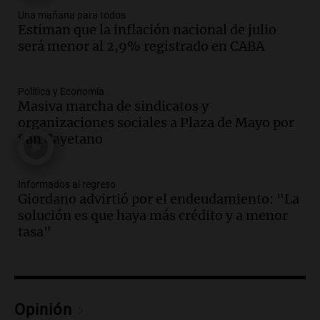
Audio.
Casabindo se prepara para una
Una mañana para todos
celebración única: 30.000 turistas y el
Estiman que la inflación nacional de julio
tradicional Toreo de la Vincha
será menor al 2,9% registrado en CABA
Una mañana para todos
Episodios
Audio.
Borges, abogada de Pourrain:
Política y Economía
"Tres hombres se lo llevaron para
Masiva marcha de sindicatos y
hacerle preguntas y nunca regresó"
organizaciones sociales a Plaza de Mayo por
Una mañana para todos
San Cayetano
Episodios
Audio.
Voluntarios limpiaron 9.000
Informados al regreso
metros del río Suquía y retiraron hasta
Giordano advirtió por el endeudamiento: "La
800 kilos de basura por jornada
solución es que haya más crédito y a menor
Una mañana para todos
tasa"
Episodios
Audio.
La historia de la servilleta que
firmó Jorge Messi para el primer
contrato de Leo con Barcelona
Opinión
Una mañana para todos