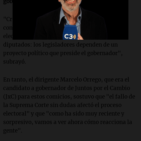
gobernador este domingo".
"Creo que votar de esta manera no es
constitucional, porque no puede separarse la
elección de un gobernador de la elección de los
diputados: los legisladores dependen de un
proyecto político que preside el gobernador",
subrayó.
En tanto, el dirigente Marcelo Orrego, que era el
candidato a gobernador de Juntos por el Cambio
(JxC) para estos comicios, sostuvo que "el fallo de
la Suprema Corte sin dudas afectó el proceso
electoral" y que "como ha sido muy reciente y
sorpresivo, vamos a ver ahora cómo reacciona la
gente".