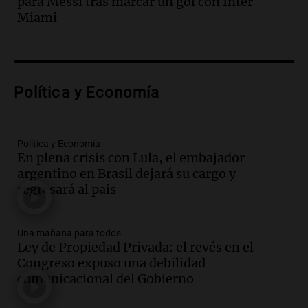
para Messi tras marcar un gol con Inter
vehículos desde un puente
Miami
Panorama Federal
Episodios
Audio.
Tragedia en Mendoza: un muerto
y cinco heridos tras caer dos autos desde
Política y Economía
un puente
Una mañana para todos
Episodios
Audio.
Messi llegará esta noche a
Política y Economía
En plena crisis con Lula, el embajador
Rosario para acompañar a su familia
argentino en Brasil dejará su cargo y
tras la muerte de su papá
regresará al país
Una mañana para todos
Episodios
Audio.
Ley de Propiedad Privada: el revés
Una mañana para todos
en el Congreso expuso una debilidad
Ley de Propiedad Privada: el revés en el
comunicacional del Gobierno
Congreso expuso una debilidad
Una mañana para todos
comunicacional del Gobierno
Episodios