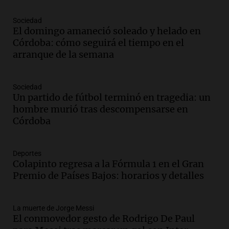
Panorama Federal
Episodios
Sociedad
Audio.
Tormentas y filtraciones: "El
El domingo amaneció soleado y helado en
agua entra por donde menos
Córdoba: cómo seguirá el tiempo en el
imaginamos"
arranque de la semana
Una Mañana para todos Rosario
Episodios
Sociedad
Audio.
Nahuel Pennisi y la huella de
Un partido de fútbol terminó en tragedia: un
Mercedes Sosa: "La emoción es el filtro
hombre murió tras descompensarse en
máximo".
Córdoba
Una Mañana para todos Rosario
Episodios
Deportes
Audio.
Orellana Lucca celebró su peña
Colapinto regresa a la Fórmula 1 en el Gran
de folclore en Córdoba
Premio de Países Bajos: horarios y detalles
Tarde y Media
Episodios
La muerte de Jorge Messi
Audio.
Trágico accidente en Mendoza:
El conmovedor gesto de Rodrigo De Paul
un muerto y varios heridos tras caída de