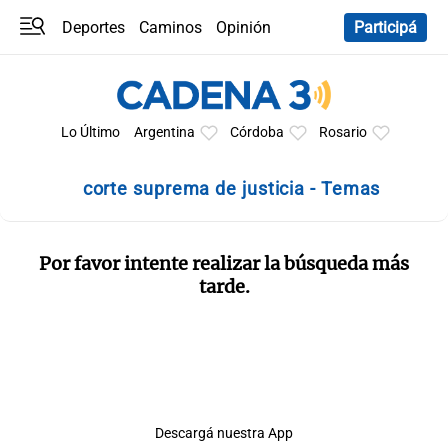
Deportes
Caminos
Opinión
Participá
Programas
Últimas coberturas
Últimas 24 h
En YouTube
Clima
Horóscopo
Lo Último
Argentina
Córdoba
Rosario
corte suprema de justicia - Temas
Por favor intente realizar la búsqueda más
tarde.
Descargá nuestra App