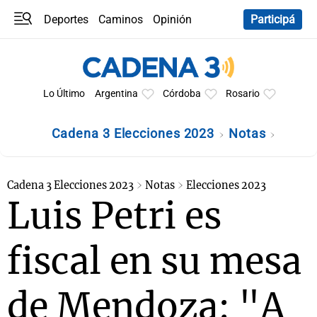
Deportes
Caminos
Opinión
Participá
Programas
Últimas coberturas
Últimas 24 h
En YouTube
Clima
Horóscopo
Lo Último
Argentina
Córdoba
Rosario
Cadena 3 Elecciones 2023
Notas
Cadena 3 Elecciones 2023
Notas
Elecciones 2023
Luis Petri es
fiscal en su mesa
de Mendoza: "A