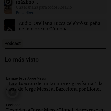
máximo".
ante la llegada del tifón Dolphin
Una Mañana para todos Rosario
Episodios
02:03
Tecnología
Audio.
Orellana Lucca celebró su peña
Airbnb acelera el lanzamiento de funciones
de folclore en Córdoba
gracias a la inteligencia artificial en su
búsqueda
Tarde y Media
Episodios
Podcast
Audio.
Trágico accidente en Mendoza:
un muerto y varios heridos tras caída de
Lo más visto
vehículos desde un puente
Panorama Federal
Episodios
La muerte de Jorge Messi
Audio.
Tragedia en Mendoza: un muerto
"La situación de mi familia es gravísima": la
y cinco heridos tras caer dos autos desde
carta de Jorge Messi al Barcelona por Lionel
un puente
Una mañana para todos
Episodios
Sociedad
Audio.
Messi llegará esta noche a
Despiden a Jorge Messi: Lionel, de regreso en