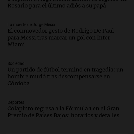
Rosario para acompañar a su familia
Rosario para el último adiós a su papá
tras la muerte de su papá
Una mañana para todos
La muerte de Jorge Messi
Episodios
El conmovedor gesto de Rodrigo De Paul
Audio.
Ley de Propiedad Privada: el revés
para Messi tras marcar un gol con Inter
en el Congreso expuso una debilidad
Miami
comunicacional del Gobierno
Una mañana para todos
Episodios
Sociedad
Un partido de fútbol terminó en tragedia: un
Audio.
Casabindo se prepara para una
hombre murió tras descompensarse en
celebración única: 30.000 turistas y el
Córdoba
tradicional Toreo de la Vincha
Una mañana para todos
Episodios
Deportes
Audio.
Borges, abogada de Pourrain:
Colapinto regresa a la Fórmula 1 en el Gran
"Tres hombres se lo llevaron para
Premio de Países Bajos: horarios y detalles
hacerle preguntas y nunca regresó"
Una mañana para todos
Episodios