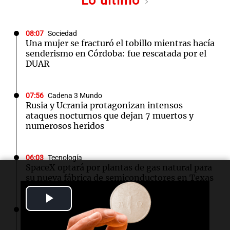
Lo último
08:07
Sociedad
Una mujer se fracturó el tobillo mientras hacía
senderismo en Córdoba: fue rescatada por el
DUAR
07:56
Cadena 3 Mundo
Rusia y Ucrania protagonizan intensos
ataques nocturnos que dejan 7 muertos y
numerosos heridos
06:03
Tecnología
SpaceX optará por plantas de gas natural para
su nueva fábrica de semiconductores en Texas
Play
04:49
Mundo
Video
Nagasaki recuerda los horrores de la bomba
atómica en su 81 aniversario