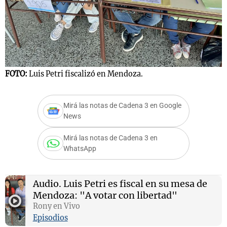
Notas
s
Notas
La Sole en
FOTO:
Luis Petri fiscalizó en Mendoza.
ial
Mundial 2026
Cadena 3
Mirá las notas de Cadena 3 en Google
News
Mirá las notas de Cadena 3 en
WhatsApp
Audio.
Luis Petri es fiscal en su mesa de
Mendoza: "A votar con libertad"
Rony en Vivo
Episodios