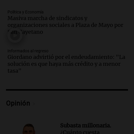
Una mañana para todos
Episodios
Política y Economía
Audio.
El abuelo de Agostina Vega, tras
Masiva marcha de sindicatos y
las nuevas detenciones: "En esa casa
organizaciones sociales a Plaza de Mayo por
todos tenían algo que ver"
San Cayetano
Una mañana para todos
Episodios
Informados al regreso
Audio.
Una nutricionista derribó el mito
Giordano advirtió por el endeudamiento: "La
del desayuno ideal: qué alimentos
solución es que haya más crédito y a menor
conviene priorizar
tasa"
Una mañana para todos
Episodios
Audio.
Murió Jorge Messi
Opinión
Una mañana para todos
Episodios
Audio.
Mateo, a los 25 años, lucha
Subasta millonaria.
contra el tiempo: necesita un trasplante
¿Cuánto cuesta