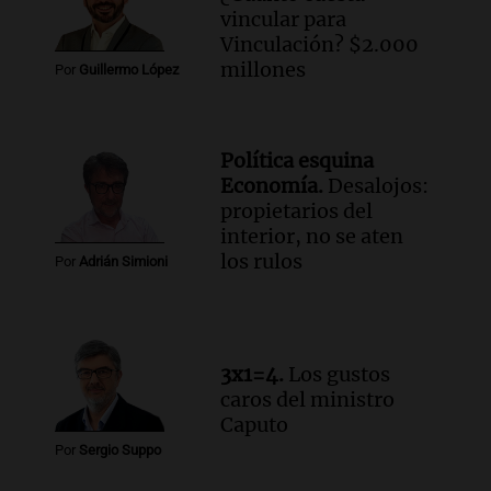
para poder seguir viviend
vincular para
Una mañana para todos
Vinculación? $2.000
Episodios
millones
Por
Guillermo López
Audio.
Estiman que la inflación nacional
de julio será menor al 2,9% registrado
en CABA
Política esquina
Una mañana para todos
Economía.
Desalojos:
Episodios
propietarios del
Audio.
Altas Cumbres: rescataron a una
interior, no se aten
cabra que llevaba ocho días atrapada en
los rulos
Por
Adrián Simioni
un precipicio
Una mañana para todos
Episodios
Audio.
Chile planteó mejorar la
3x1=4.
Los gustos
conectividad fronteriza, aérea y digital
caros del ministro
con Jujuy
Caputo
Panorama Federal
Por
Sergio Suppo
Episodios