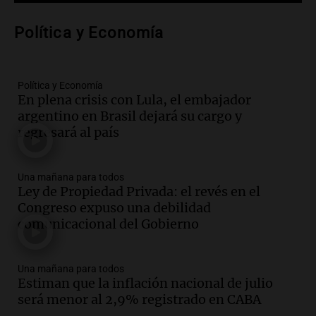
Audio.
Voluntarios limpiaron 9.000
Política y Economía
metros del río Suquía y retiraron hasta
800 kilos de basura por jornada
Una mañana para todos
Episodios
Política y Economía
En plena crisis con Lula, el embajador
Audio.
La historia de la servilleta que
argentino en Brasil dejará su cargo y
firmó Jorge Messi para el primer
regresará al país
contrato de Leo con Barcelona
Una mañana para todos
Episodios
Una mañana para todos
Ley de Propiedad Privada: el revés en el
Audio.
Joan Gaspart: "Sin Jorge, no sé si
Congreso expuso una debilidad
Messi hubiera llegado adonde llegó"
comunicacional del Gobierno
Una mañana para todos
Episodios
Una mañana para todos
Audio.
El orgullo y el sueño argentino de
Estiman que la inflación nacional de julio
Jorge Messi en una entrevista con Rony
será menor al 2,9% registrado en CABA
Vargas en 2007