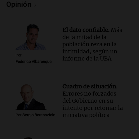
Audio.
Kicillof critica represión en
Opinión
marcha y otras noticias nacionales de
este miércoles
Noticias
El dato confiable.
Más
Episodios
de la mitad de la
Audio.
Donald Trump acusa a México de
población reza en la
perjudicar a Estados Unidos en medio de
intimidad, según un
tensiones y críticas
Por
informe de la UBA
Panorama Federal
Federico Albarenque
Episodios
Audio.
Oncativo presenta su 52ª Fiesta
Nacional del Salame con la novedad de la
Cuadro de situación.
variedad “ultra premium”
Errores no forzados
Juntos
del Gobierno en su
Episodios
intento por retomar la
Audio.
El reclamo del sector industrial
iniciativa política
Por
Sergio Berensztein
tras las críticas de Caputo: "Somos seres
humanos que trabajamos"
Noticias Rosario