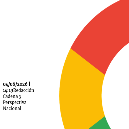
Notas
s
Notas
La Sole en
ial
Mundial 2026
Cadena 3
04/06/2026 |
14:19
Redacción
Cadena 3
Perspectiva
Nacional