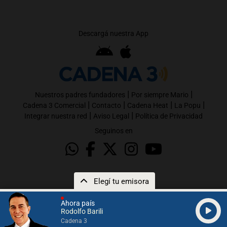
Descargá nuestra App
|
|
Nuestros padres fundadores
Por siempre Mario
|
|
|
|
Cadena 3 Comercial
Contacto
Cadena Heat
La Popu
|
|
Integrar nuestra red
Aviso Legal
Política de Privacidad
Seguinos en
Elegí tu emisora
Ahora país
Rodolfo Barili
Cadena 3