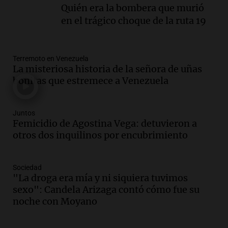
Episodios
Quién era la bombera que murió
Audio.
Anuncian los ganadores de
en el trágico choque de la ruta 19
premios en Cadena 3: más de 15.000
mensajes recibidos
Noticias
Terremoto en Venezuela
Episodios
La misteriosa historia de la señora de uñas
Audio.
La Rioja inicia pago de bonos y
bonitas que estremece a Venezuela
avanza en discusión electoral y
protección de tierras
Panorama Federal
Juntos
Femicidio de Agostina Vega: detuvieron a
Episodios
otros dos inquilinos por encubrimiento
Audio.
Los Tekis presentaron
"Cordillera y Mar" y llenaron de
carnaval el estudio de Cadena 3
Sociedad
Juntos
"La droga era mía y ni siquiera tuvimos
Episodios
sexo": Candela Arizaga contó cómo fue su
Audio.
La Expo La Bulaye 2026
noche con Moyano
comienza con sorpresas y grandes
premios para los visitantes