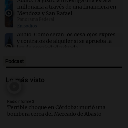
Audio.
La justicia investiga una estafa
viernes 7 de agosto
millonaria a través de una financiera en
Mendoza y San Rafael
Panorama Federal
12:31
Juntos
Episodios
Los Tekis presentaron "Cordillera y Mar" y
llenaron de carnaval el estudio de Cadena 3
Audio.
Cómo serán los desalojos exprés
y contratos de alquiler si se aprueba la
ley de propiedad privada
Ahora país
Episodios
Podcast
Audio.
Se inaugura la décimo primera
exposición agrícola en Bulaya con
Lo más visto
diversas atracciones para todos
Panorama Federal
Episodios
Radioinforme 3
Audio.
Se atrincheró la intendenta
Terrible choque en Córdoba: murió una
interina de Villa Santa Cruz del Lago
bombera cerca del Mercado de Abasto
tras ser destituida
Ahora país