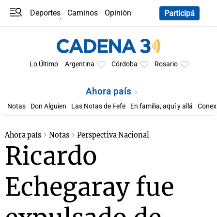
Deportes
Caminos
Opinión
Participá
Programas
Últimas coberturas
Últimas 24 h
En YouTube
Clima
Horóscopo
Lo Último
Argentina
Córdoba
Rosario
Ahora país
Notas
Don Alguien
Las Notas de Fefe
En familia, aquí y allá
Conexi
Ahora país
Notas
Perspectiva Nacional
Ricardo
Echegaray fue