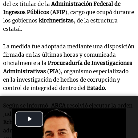
del ex titular de la
Administración Federal de
Ingresos Públicos
(
AFIP
), cargo que ocupó durante
los gobiernos
kirchneristas
, de la estructura
estatal.
La medida fue adoptada mediante una disposición
firmada en las últimas horas y comunicada
oficialmente a la
Procuraduría de Investigaciones
Administrativas
(
PIA
), organismo especializado
en la investigación de hechos de corrupción y
control de integridad dentro del
Estado
.
Según se informó,
ARCA
resolvió ejecutar la orden
judicial derivada de la condena que pesa sobre
Play
Echegaray
y aplicar la consecuencia
administrativa correspondiente, es decir, su
Video