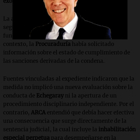
exoneración
del organismo.
La actuación se enmarca en un expediente que
seguía la situación administrativa del ex
funcionario tras la sentencia judicial. En ese
contexto, la
Procuraduría
había solicitado
información sobre el estado de cumplimiento de
las sanciones derivadas de la condena.
Fuentes vinculadas al expediente indicaron que la
medida no implicó una nueva evaluación sobre la
conducta de
Echegaray
ni la apertura de un
procedimiento disciplinario independiente. Por el
contrario,
ARCA
entendió que debía hacer efectiva
una consecuencia que surge directamente de la
sentencia judicial, la cual incluye la
inhabilitación
especial perpetua
para desempeñarse en la