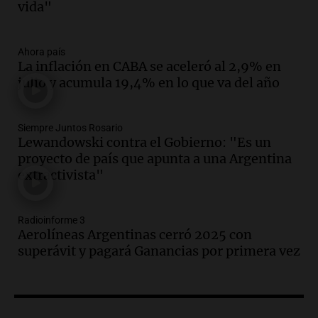
vida"
Córdoba
Panorama Federal
Episodios
Ahora país
La inflación en CABA se aceleró al 2,9% en
Audio.
"Tiene que haber una
julio y acumula 19,4% en lo que va del año
reglamentación": el reclamo del Kennel
Club por los criaderos de perros
Noticias Rosario
Siempre Juntos Rosario
Episodios
Lewandowski contra el Gobierno: "Es un
Audio.
Trump acusa a México de
proyecto de país que apunta a una Argentina
perjudicar la economía estadounidense
extractivista"
y defiende sus aranceles
Panorama Federal
Episodios
Radioinforme 3
Aerolíneas Argentinas cerró 2025 con
Audio.
México y Perú reanudan
superávit y pagará Ganancias por primera vez
relaciones diplomáticas tras nueve
meses de ruptura por asilo político
Panorama Federal
Episodios