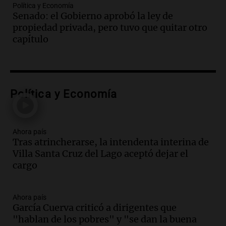
Política y Economía
Noticias
Senado: el Gobierno aprobó la ley de
Episodios
propiedad privada, pero tuvo que quitar otro
Audio.
Córdoba: destituyeron a la
capítulo
intendenta interina de Villa Santa Cruz
del Lago y se atrincheró
Juntos
Episodios
Audio.
Clases de tango y milonga en la
Política y Economía
Confitería El Oriental: una propuesta
cultural imperdible
Noticias
Ahora país
Episodios
Tras atrincherarse, la intendenta interina de
Villa Santa Cruz del Lago aceptó dejar el
Audio.
Más de la mitad de la población
cargo
reza en la intimidad, según un informe
de la UBA
El dato confiable
Ahora país
Episodios
García Cuerva criticó a dirigentes que
Audio.
Cientos de fieles celebran a San
"hablan de los pobres" y "se dan la buena
Cayetano pidiendo trabajo y salud en