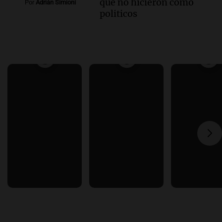
que no hicieron como
Por
Adrián Simioni
politicos