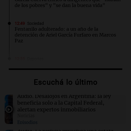
de los pobres" y "se dan la buena vida"
12:49
Sociedad
Fentanilo adulterado: a un año de la
detención de Ariel García Furfaro en Marcos
Paz
12:35
Deportes
Briatore reflexiona sobre el desempeño de
Alpine: "No sé por qué no ganamos"
Escuchá lo último
12:34
Siempre Juntos Rosario
Retiraran hasta 14 camiones de basura de una
Audio.
Desalojos en Argentina: la ley
casa en Rosario por un caso de síndrome de
beneficia solo a la Capital Federal,
Diógenes
alertan expertos inmobiliarios
Noticias
Episodios
12:33
Clima
Clima en Salta: cómo seguirá el tiempo este