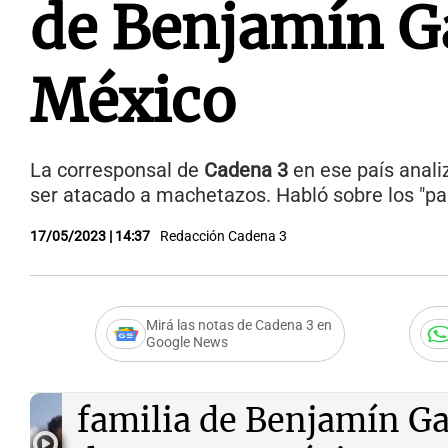
de Benjamín G
México
La corresponsal de
Cadena 3
en ese país analiz
ser atacado a machetazos. Habló sobre los "palo
17/05/2023 | 14:37
Redacción Cadena 3
Mirá las notas de Cadena 3 en
Google News
Audio.
Los días de terro
familia de Benjamín G