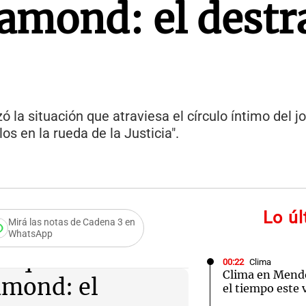
amond: el destr
ó la situación que atraviesa el círculo íntimo del jo
s en la rueda de la Justicia".
Lo ú
Mirá las notas de Cadena 3 en
WhatsApp
r que vive la
00:22
Clima
Clima en Mend
amond: el
el tiempo este 