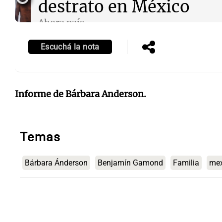
destrato en México
Ahora país
Episodios
Escuchá la nota
Notas
Notas
Editorial
Mundial 2026
La Sol
Informe de Bárbara Anderson.
Temas
Bárbara Ánderson
Benjamín Gamond
Familia
mex