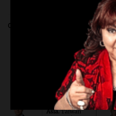
Opinión
Por
Adriá
Por
Sergi
Conflicto en
Asia.
Taiwán