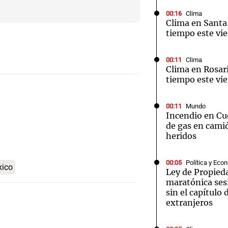
00:16
Clima
Clima en Santa 
tiempo este vie
00:11
Clima
Notas
Notas
No
Clima en Rosari
tiempo este vie
e en Cadena 3
El huracán de Arequito
Cadena 3 en
00:11
Mundo
Incendio en Cu
de gas en camió
heridos
00:05
Política y Eco
ico
Ley de Propied
maratónica ses
sin el capítulo 
extranjeros