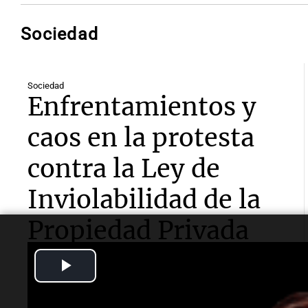
Sociedad
Sociedad
Enfrentamientos y
caos en la protesta
contra la Ley de
Inviolabilidad de la
Propiedad Privada
Play
La movilización, organizada por diversas
organizaciones, culminó en enfrentamientos con
Video
fuerzas de seguridad y varios detenidos, mientras el
debate sobre la ley continúa en el Senado.