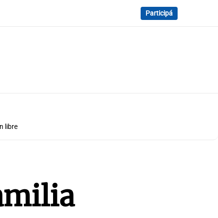
Participá
 libre
amilia