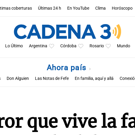
ltimas coberturas
Últimas 24 h
En YouTube
Clima
Horóscopo
Lo Último
Argentina
Córdoba
Rosario
Mundo
Ahora país
s
Don Alguien
Las Notas de Fefe
En familia, aquí y allá
Conexión
ror que vive la f