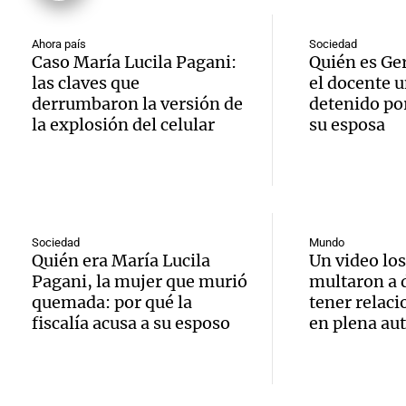
suspen
Medic
Viva la Radi
hombr
Episodios
reprod
Ahora país
Sociedad
Caso María Lucila Pagani:
Quién es Ge
simula
Audio.
las claves que
el docente u
entre 
derrumbaron la versión de
detenido por
de rec
contra
por p
la explosión del celular
su esposa
en San
Gonzá
de fert
Panorama F
Audio.
avanz
la ost
Episodios
teatro
testim
de mil
Sociedad
Mundo
Quién era María Lucila
Un video los
la bie
clave 
Amamos Arg
Pagani, la mujer que murió
multaron a d
Episodios
Audio.
la tem
quemada: por qué la
tener relaci
accide
fiscalía acusa a su esposo
en plena aut
Marott
Rock R
Villa 
cordob
bandas
Panorama F
Audio.
Episodios