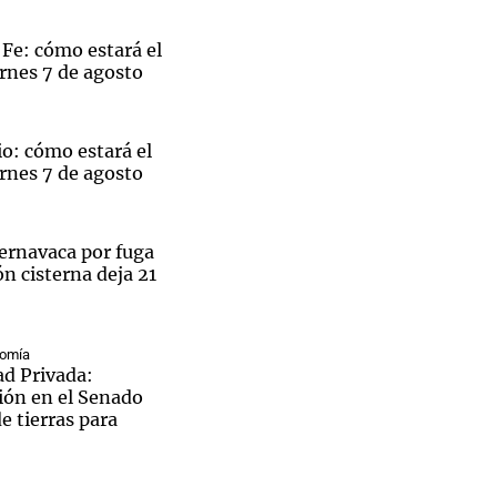
Fe: cómo estará el
rnes 7 de agosto
Notas
tas
Notas
o: cómo estará el
rnes 7 de agosto
Venezuela de
 Groenlandia
Comprometidos
Madur
ernavaca por fuga
n cisterna deja 21
nomía
ad Privada:
ión en el Senado
de tierras para