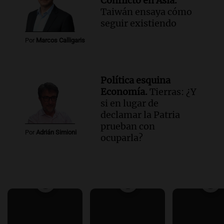
Conflicto en Asia.
Taiwán ensaya cómo
seguir existiendo
Por
Marcos Calligaris
Política esquina
Economía.
Tierras: ¿Y
si en lugar de
declamar la Patria
prueban con
Por
Adrián Simioni
ocuparla?