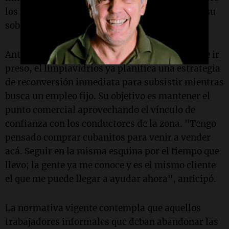
los ingresos que percibía junto a su hermano y su
sobrino.
Ante la inminencia del desalojo y la amenaza de ir
preso, el limpiavidrios ya planifica una estrategia
de reconversión inmediata para subsistir mientras
busca un empleo fijo. Su objetivo es mantener el
punto comercial aprovechando el vínculo de
confianza con los conductores de la zona. "Tengo
pensado comprar cubanitos para venir a vender
acá. Seguir en la misma esquina por el tiempo que
llevo; la gente ya me conoce y es el mismo cliente
el que me puede llegar a ayudar ahora", anticipó.
La normativa vigente contempla que aquellos
trabajadores informales que deban abandonar las