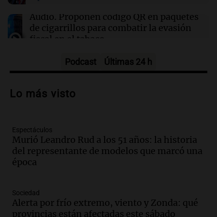
al anciano de 88 años para robarle en
Concepción
Audio.
Proponen código QR en paquetes
de cigarrillos para combatir la evasión
fiscal en el tabaco
Panorama Federal
Episodios
Podcast
Últimas 24 h
Audio.
La influencia de Jorge Messi en la
carrera de Leo: un legado fundamental y
Lo más visto
entrañable
Panorama Federal
Episodios
Espectáculos
Audio.
El orgullo y el sueño argentino de
Murió Leandro Rud a los 51 años: la historia
Jorge Messi en una entrevista con Rony
del representante de modelos que marcó una
Vargas en 2007
época
Una mañana para todos
Episodios
Audio.
Iniciativa ciudadana busca
Sociedad
limpiar el río Suquía de residuos sólidos
Alerta por frío extremo, viento y Zonda: qué
con el apoyo municipal
provincias están afectadas este sábado