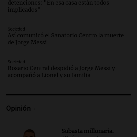
detenciones: "En esa casa están todos
Audio.
Estiman que la inflación nacional
implicados"
de julio será menor al 2,9% registrado
en CABA
Una mañana para todos
Sociedad
Episodios
Así comunicó el Sanatorio Centro la muerte
Audio.
El Senado provincial establece
de Jorge Messi
protocolo contra ciberbullying y
grooming en escuelas de Salta
Panorama Federal
Sociedad
Rosario Central despidió a Jorge Messi y
Episodios
acompañó a Lionel y su familia
Audio.
Desayuno ideal: nutrición
personalizada y diversidad para romper
el ayuno nocturno
Panorama Federal
Episodios
Opinión
Audio.
Altas Cumbres: rescataron a una
cabra que llevaba ocho días atrapada en
un precipicio
Subasta millonaria.
Una mañana para todos