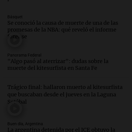
Panorama Federal
Episodios
Básquet
Audio.
El abuelo de Agostina Vega, tras
Se conoció la causa de muerte de una de las
las nuevas detenciones: "En esa casa
promesas de la NBA: qué reveló el informe
todos tenían algo que ver"
forense
Una mañana para todos
Episodios
Audio.
Jorge Roni Vargas habla del
Panorama Federal
"Algo pasó al aterrizar": dudas sobre la
crecimiento futbolístico de su hijo en el
muerte del kitesurfista en Santa Fe
Barcelona y su futuro
Panorama Federal
Episodios
Trágico final: hallaron muerto al kitesurfista
Audio.
Nutricionista derribó el mito del
que buscaban desde el jueves en la Laguna
desayuno ideal: ¿ qué alimentos
Setúbal
conviene priorizar cada día ?
Una mañana para todos
Episodios
Buen día, Argentina
Audio.
Detenidos relacionados con el
La argentina detenida por el ICE obtuvo la