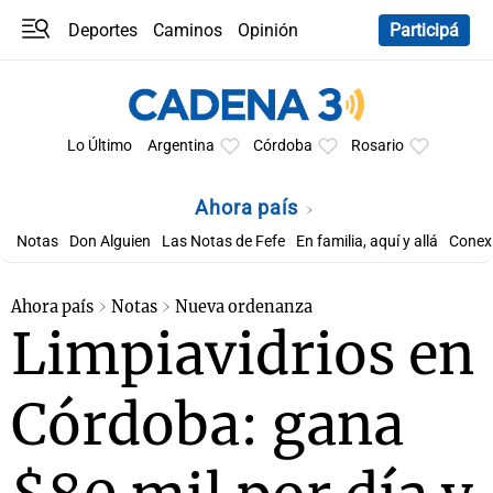
Deportes
Caminos
Opinión
Participá
Programas
Últimas coberturas
Últimas 24 h
En YouTube
Clima
Horóscopo
Lo Último
Argentina
Córdoba
Rosario
Ahora país
Notas
Don Alguien
Las Notas de Fefe
En familia, aquí y allá
Conexi
Ahora país
Notas
Nueva ordenanza
Limpiavidrios en
Córdoba: gana