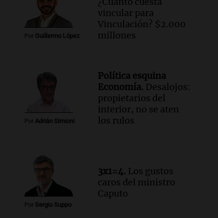
¿Cuánto cuesta
Episodios
vincular para
Audio.
Matías, un inmigrante temoroso
Vinculación? $2.000
ante la detención y deportación en
millones
Por
Guillermo López
Estados Unidos
Panorama Federal
Episodios
Política esquina
Audio.
Chile planteó mejorar la
Economía.
Desalojos:
conectividad fronteriza, aérea y digital
propietarios del
con Jujuy
interior, no se aten
Panorama Federal
los rulos
Por
Adrián Simioni
Episodios
Audio.
Del fitness a la longevidad: por
qué crece el consumo de alimentos con
proteínas
3x1=4.
Los gustos
Una mañana para todos
caros del ministro
Episodios
Caputo
Por
Sergio Suppo