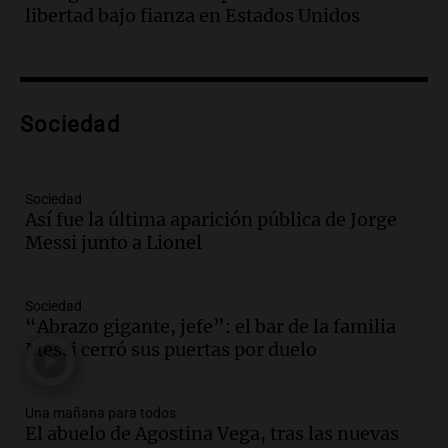
caso Barreler se amplían según familia
libertad bajo fianza en Estados Unidos
de la víctima
Panorama Federal
Episodios
Audio.
Análisis de la derrota legislativa
del oficialismo en el Congreso: El
Sociedad
impacto en la opinión pública
Panorama Federal
Episodios
Sociedad
Así fue la última aparición pública de Jorge
Audio.
Murió Jorge Messi
Messi junto a Lionel
Una mañana para todos
Episodios
Sociedad
“Abrazo gigante, jefe”: el bar de la familia
Audio.
Mateo, a los 25 años, lucha
Messi cerró sus puertas por duelo
contra el tiempo: necesita un trasplante
para poder seguir viviend
Una mañana para todos
Una mañana para todos
Episodios
El abuelo de Agostina Vega, tras las nuevas