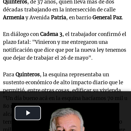
Quinteros
, de 37 años, quien lleva más de dos
décadas trabajando en la intersección de calle
Armenia
y Avenida
Patria
, en barrio
General Paz
.
En diálogo con
Cadena 3
, el trabajador confirmó el
plazo fatal: "Vinieron y me entregaron una
notificación que dice que por la nueva ley tenemos
que dejar de trabajar el 26 de mayo".
Para
Quinteros
, la esquina representaba un
sustento económico de alto impacto diario que le
permitió, entre otras cosas, edificar su vivienda.
"Un día bueno acá en la esquina hacíamos 70 mil u
80 mil pesos; con eso laburábamos lindo, nos
Play
alcanzaba para comer, para todos los gastos y
terminé de construir mi casa. Un día flojo son 20
Video
mil o 30 mil pesos, pero todo sirve", detalló sobre