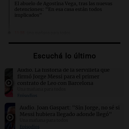
El abuelo de Agostina Vega, tras las nuevas
detenciones: "En esa casa están todos
implicados"
11:38
Una mañana para todos
El orgullo y el sueño argentino de Jorge Messi
en una entrevista con Rony Vargas en 2007
Escuchá lo último
11:28
Sociedad
Así comunicó el Sanatorio Centro la muerte de
Audio.
La historia de la servilleta que
Jorge Messi
firmó Jorge Messi para el primer
contrato de Leo con Barcelona
Una mañana para todos
11:16
Sociedad
Episodios
Rosario Central despidió a Jorge Messi y
acompañó a Lionel y su familia
Audio.
Joan Gaspart: "Sin Jorge, no sé si
Messi hubiera llegado adonde llegó"
11:02
Una mañana para todos
Panorama Federal
Detuvieron al agresor que golpeó brutalmente
Episodios