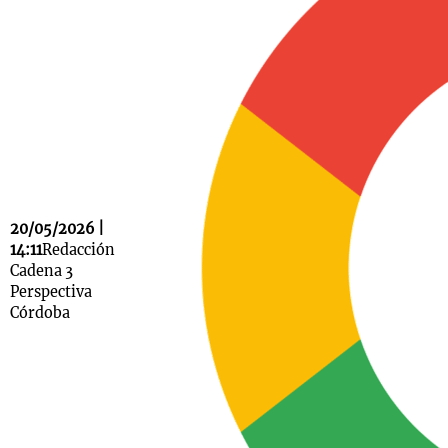
Notas
s
Notas
La Sole en
ial
Mundial 2026
Cadena 3
20/05/2026 |
14:11
Redacción
Cadena 3
Perspectiva
Córdoba