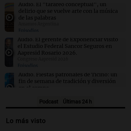
Audio.
El "tarareo conceptual", un
delirio que se vuelve arte con la música
21:50
La Cadena del Gol
de las palabras
Belgrano visita a Tigre con el objetivo de
Amamos Argentina
recuperarse y volver a la buena senda
Episodios
Audio.
El gerente de Exponenciar visitó
21:46
Boca Juniors
el Estudio Federal Sancor Seguros en
Ascacíbar se emocionó tras hacer un gol ante
Aapresid Rosario 2026.
Estudiantes: "Tuve muchas sensaciones"
Congreso Aapresid 2026
Episodios
Audio.
Fiestas patronales de Ticino: un
fin de semana de tradición y diversión
en el campo
Panorama Federal
Episodios
Podcast
Últimas 24 h
Audio.
Preparativos para la feria en La
Bulalle, Córdoba: actividades y horarios
Lo más visto
de apertura
Panorama Federal