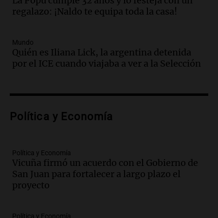
La Popu cumple 32 años y lo festeja con un
reemplazan el contacto con la gente”
regalazo: ¡Naldo te equipa toda la casa!
La Argentina, hoy
Episodios
Audio.
Un trabajador herido tras caer a
Mundo
Quién es Iliana Lick, la argentina detenida
un pozo de 17 metros en Nueva Córdoba
por el ICE cuando viajaba a ver a la Selección
Panorama Federal
Episodios
Audio.
Lanzamiento del Tigo 7 CSH: el
nuevo híbrido enchufable de Chery llega
Política y Economía
al mercado argentino
Panorama Federal
Episodios
Política y Economía
Audio.
Perito Moreno recibe la Copa
Vicuña firmó un acuerdo con el Gobierno de
Mundial de Natación de Invierno con
San Juan para fortalecer a largo plazo el
récords y atletas de 20 países
proyecto
Amamos Argentina
Episodios
Audio.
Conductor imputado por
Política y Economía