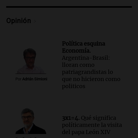
Audio.
Estudiantes de Italia realizan
prácticas docentes en Córdoba para
Opinión
enriquecer su formación educativa
Panorama Federal
Episodios
Política esquina
Audio.
La Universidad de Milán y su
Economía.
colaboración con la municipalidad para
Argentina-Brasil:
la educación y parques
lloran como
Panorama Federal
patriagrandistas lo
Episodios
que no hicieron como
Por
Adrián Simioni
Audio.
El papamóvil de Juan Pablo II
politicos
revive con la visita de León XIV y una
historia nacida en Córdoba
Viva la Radio
Episodios
Audio.
Monseñor Fenoy celebra la visita
3x1=4.
Qué significa
de León XIV a Argentina y reflexiona
políticamente la visita
sobre su impacto espiritual
del papa León XIV