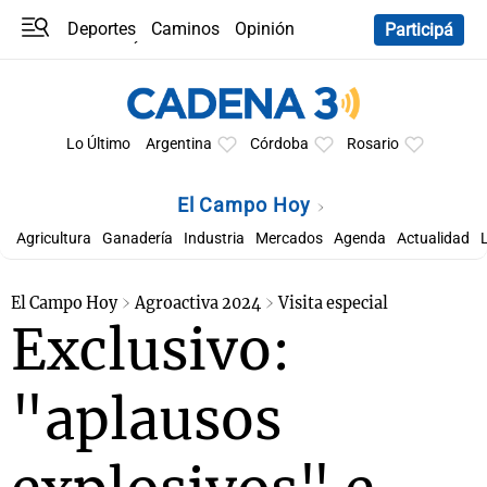
Deportes
Caminos
Opinión
Participá
Programas
Últimas coberturas
Últimas 24 h
En YouTube
Clima
Horóscopo
Lo Último
Argentina
Córdoba
Rosario
El Campo Hoy
Agricultura
Ganadería
Industria
Mercados
Agenda
Actualidad
El Campo Hoy
Agroactiva 2024
Visita especial
Exclusivo:
"aplausos