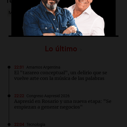
Temas
Milei
Agroactiva
Santa Fe
intimidad
Lo último
22:31
Amamos Argentina
El "tarareo conceptual", un delirio que se
vuelve arte con la música de las palabras
22:22
Congreso Aapresid 2026
Aapresid en Rosario y una nueva etapa: "Se
empiezan a generar negocios"
22:04
Tecnología