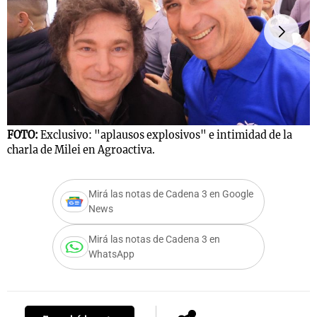
Notas
s
Notas
La Sole en
ial
Mundial 2026
Cadena 3
FOTO:
Exclusivo: "aplausos explosivos" e intimidad de la
F
charla de Milei en Agroactiva.
c
Mirá las notas de Cadena 3 en Google
News
Mirá las notas de Cadena 3 en
WhatsApp