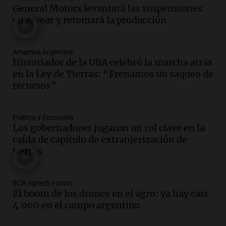
accidente fatal en San Luis dejó tres
General Motors levantará las suspensiones
jóvenes muertos y un herido grave
en Alvear y retomará la producción
Panorama Federal
Episodios
Amamos Argentina
Audio.
Historiador de la UBA celebró la
Historiador de la UBA celebró la marcha atrás
marcha atrás en la Ley de Tierras:
en la Ley de Tierras: “Frenamos un saqueo de
“Frenamos un saqueo de recursos”
recursos”
Amamos Argentina
Episodios
Audio.
Ahyre estuvo en el Estudio
Política y Economía
Federal Sancor Seguros y adelantó su
Los gobernadores jugaron un rol clave en la
nuevo tema a Cadena 3 Rosario.
caída de capítulo de extranjerización de
tierras
Viva la Radio Rosario
Episodios
Audio.
Cierre del Paso Internacional
BCR Agtech Forum
Cristo Redentor por acumulación de
El boom de los drones en el agro: ya hay casi
nieve se extiende a 22 días
4.000 en el campo argentino
Panorama Federal
Episodios