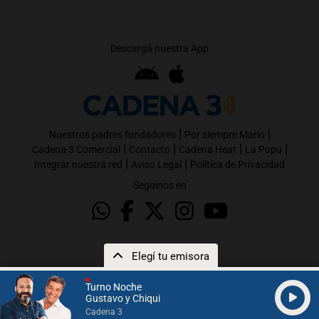
Descargá nuestra App
|
|
Nuestros padres fundadores
Por siempre Mario
|
|
|
|
Cadena 3 Comercial
Contacto
Cadena Heat
La Popu
|
|
Integrar nuestra red
Aviso Legal
Política de Privacidad
Seguinos en
Elegí tu emisora
Turno Noche
Gustavo y Chiqui
Cadena 3