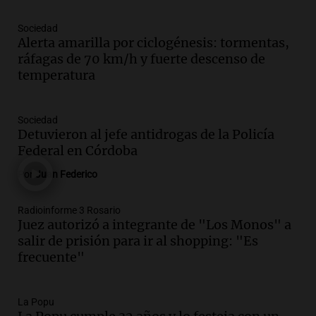
Episodios
Sociedad
Audio.
Río Gallegos enfrenta secuelas de
Alerta amarilla por ciclogénesis: tormentas,
lluvias, senadores manifiestan
ráfagas de 70 km/h y fuerte descenso de
oposición a ley de tierras
temperatura
Panorama Federal
Episodios
Audio.
Mendoza celebra la apertura del
Sociedad
centro de esquí Penitentes Park tras
Detuvieron al jefe antidrogas de la Policía
siete años de cierre por falta de nieve
Federal en Córdoba
Panorama Federal
Por
Juan Federico
Episodios
Audio.
Madres en Rosario piden por la
Radioinforme 3 Rosario
Juez autorizó a integrante de "Los Monos" a
ley Joaquín.
salir de prisión para ir al shopping: "Es
Viva la Radio Rosario
frecuente"
Episodios
Audio.
Juan Pedro Colombo, rematador
de hacienda: “Las tecnologías no
La Popu