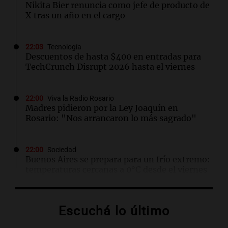
Nikita Bier renuncia como jefe de producto de
X tras un año en el cargo
22:03
Tecnología
Descuentos de hasta $400 en entradas para
TechCrunch Disrupt 2026 hasta el viernes
22:00
Viva la Radio Rosario
Madres pidieron por la Ley Joaquín en
Rosario: "Nos arrancaron lo más sagrado"
22:00
Sociedad
Buenos Aires se prepara para un frío extremo:
temperaturas cercanas a 0°C desde el viernes
21:54
Mundo
Escuchá lo último
Líderes indígenas guatemaltecos liberados
tras 15 meses de prisión sin juicio