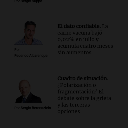
Panorama Federal
Por
Sergio Suppo
Episodios
Audio.
El ministro de Economía de Santa
Fe relativiza el impacto del fallo sobre
El dato confiable.
La
jubilaciones en la provincia
carne vacuna bajó
Panorama Federal
0,02% en julio y
Episodios
acumula cuatro meses
Por
sin aumentos
Federico Albarenque
Cuadro de situación.
¿Polarización o
fragmentación? El
debate sobre la grieta
y las terceras
Por
Sergio Berensztein
opciones