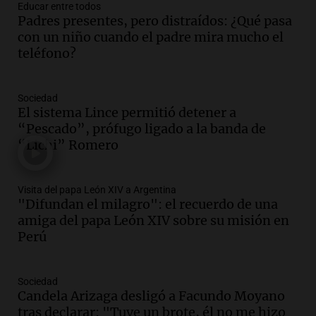
viviendas paralizadas tras el cierre de
Educar entre todos
Procrear en la provincia
Padres presentes, pero distraídos: ¿Qué pasa
Panorama Federal
con un niño cuando el padre mira mucho el
Episodios
teléfono?
Audio.
Debate en el Senado por la ley de
propiedad privada genera preocupación
Sociedad
y críticas entre senadores
El sistema Lince permitió detener a
Panorama Federal
“Pescado”, prófugo ligado a la banda de
Episodios
“Lichi” Romero
Audio.
La comunidad boliviana en Salta:
un pilar cultural y social según Antonio
Marocco
Visita del papa León XIV a Argentina
Panorama Federal
"Difundan el milagro": el recuerdo de una
Episodios
amiga del papa León XIV sobre su misión en
Perú
Audio.
Ordenan el reintegro de dos
niños a Córdoba tras disputa de
custodia en Salta
Sociedad
Panorama Federal
Candela Arizaga desligó a Facundo Moyano
Episodios
tras declarar: "Tuve un brote, él no me hizo