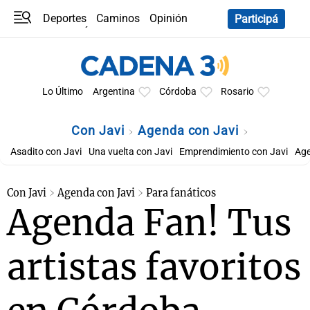
Deportes
Caminos
Opinión
Participá
Programas
Últimas coberturas
Últimas 24 h
En YouTube
Clima
Horóscopo
Lo Último
Argentina
Córdoba
Rosario
Con Javi
Agenda con Javi
Asadito con Javi
Una vuelta con Javi
Emprendimiento con Javi
Age
Con Javi
Agenda con Javi
Para fanáticos
Agenda Fan! Tus
artistas favoritos