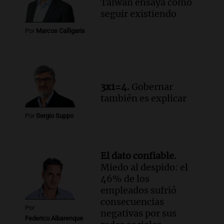
Taiwán ensaya cómo
Episodios
seguir existiendo
Audio.
Walter Mazzanti en Cadena 3
Rosario: "Vamos a estar entre los
Por
Marcos Calligaris
primeros ocho"
Deportes Rosario
Episodios
3x1=4.
Gobernar
también es explicar
Por
Sergio Suppo
El dato confiable.
Miedo al despido: el
46% de los
empleados sufrió
consecuencias
Por
negativas por sus
Federico Albarenque