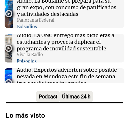
Audio.
La Boulaille se prepara para su
gran expo, con concurso de panificados
17:04
Mundo
y actividades destacadas
Un video los delató: multaron a dos turistas
Panorama Federal
por tener relaciones en un auto en plena
Episodios
autopista
Audio.
La UNC entregó más bicicletas a
estudiantes y proyecta duplicar el
17:04
Mundo
programa de movilidad sustentable
Rodrigo Paz presenta ley de inversiones y
Viva la Radio
llama a un acuerdo nacional para superar la
Episodios
crisis en Bolivia
Audio.
Expertos advierten sobre posible
nevada en Mendoza este fin de semana
tras condiciones invernales
Panorama Federal
Episodios
Podcast
Últimas 24 h
Audio.
Padres presentes, pero
distraídos: ¿Qué pasa con un niño
Lo más visto
cuando el padre mira mucho el teléfono?
Educar entre todos