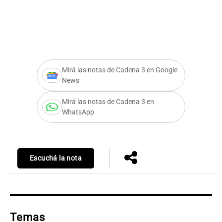
F
Notas
s
Notas
La Sole en
Mirá las notas de Cadena 3 en Google
ial
Mundial 2026
Cadena 3
News
Mirá las notas de Cadena 3 en
WhatsApp
Escuchá la nota
Temas