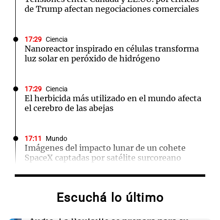
de Trump afectan negociaciones comerciales
17:29
Ciencia
Nanoreactor inspirado en células transforma
luz solar en peróxido de hidrógeno
17:29
Ciencia
El herbicida más utilizado en el mundo afecta
el cerebro de las abejas
17:11
Mundo
Imágenes del impacto lunar de un cohete
SpaceX captadas por satélite surcoreano
17:10
Mundo
Escuchá lo último
Sismo de 5,3 grados en los Andes peruanos
causa un herido, informan las autoridades