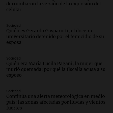
adelantó su show en Rosario.
derrumbaron la versión de la explosión del
Viva la Radio Rosario
celular
Episodios
Audio.
Condenan a tres años de prisión
Sociedad
en suspenso a hombre por simular robo
Quién es Gerardo Gasparutti, el docente
de recaudación en San Luis
universitario detenido por el femicidio de su
Panorama Federal
esposa
Episodios
Audio.
Medicina reproductiva, entre la
ayuda por problemas de fertilidad y la
Sociedad
Quién era María Lucila Pagani, la mujer que
ostentación de millonarios
murió quemada: por qué la fiscalía acusa a su
Amamos Argentina
esposo
Episodios
Audio.
El juicio contra Oscar González
avanza con testimonios clave sobre el
Sociedad
accidente en Villa Dolores
Continúa una alerta meteorológica en medio
Panorama Federal
país: las zonas afectadas por lluvias y vientos
Episodios
fuertes
Audio.
El teatro Real da la bienvenida a