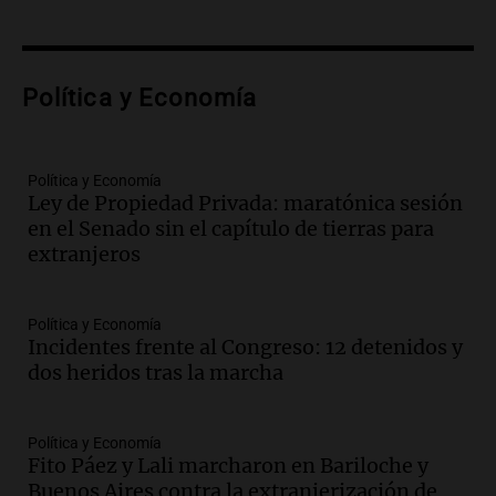
la temporada Rock Real con bandas
tributo todos los jueves
Panorama Federal
Política y Economía
Episodios
Audio.
Nicolás Marotta, el cordobés de
Recoleta: “Enfrentar a Boca, sea donde
sea, va a ser lindo”
Política y Economía
Ley de Propiedad Privada: maratónica sesión
La Cadena del Gol
en el Senado sin el capítulo de tierras para
Episodios
extranjeros
Audio.
Débora Blanca, psicóloga experta
en ludopatía: “Tener el casino en la
mano es muy peligroso”
Política y Economía
La Argentina, hoy
Incidentes frente al Congreso: 12 detenidos y
Episodios
dos heridos tras la marcha
Audio.
Docentes italianos visitaron la
ciudad de Córdoba para interiorizarse
Política y Economía
sobre los parques educativos
Fito Páez y Lali marcharon en Bariloche y
Amamos Argentina
Buenos Aires contra la extranjerización de