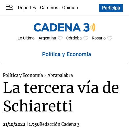
Deportes
Caminos
Opinión
Participá
Programas
Últimas coberturas
Últimas 24 h
En YouTube
Clima
Horóscopo
Lo Último
Argentina
Córdoba
Rosario
Política y Economía
Política y Economía
Abrapalabra
La tercera vía de
Schiaretti
21/10/2022 | 17:50
Redacción Cadena 3