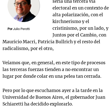
sería una tercera vía
electoral en un contexto de
alta polarización, con el
kirchnerismo y el
Notas
s
Notas
cristinismo, por un lado, y
Por
Julio Perotti
La Sole en
Juntos por el Cambio, con
ial
Mundial 2026
Cadena 3
Mauricio Macri, Patricia Bullrich y el resto del
radicalismo, por el otro,
Veíamos que, en general, en este tipo de procesos
las terceras fuerzas tienden a no encontrar un
lugar por donde colar en una pelea tan cerrada.
Pero por lo que escuchamos ayer a la tarde en la
Universidad de Buenos Aires, el gobernador Juan
Schiaretti ha decidido explorarlo.