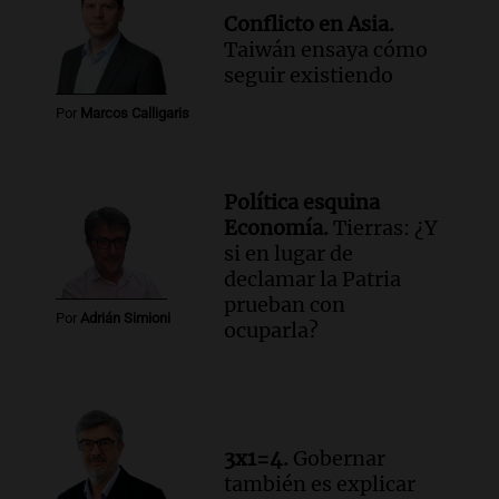
Informados al regreso
Conflicto en Asia.
Episodios
Taiwán ensaya cómo
Audio.
Debate en el Senado y protesta
seguir existiendo
en Rosario contra la ley de Propiedad
Por
Marcos Calligaris
Privada.
Viva la Radio Rosario
Episodios
Política esquina
Audio.
Manifestación en Rosario contra
Economía.
Tierras: ¿Y
la ley de Propiedad Privada debatida en
si en lugar de
el Senado.
declamar la Patria
Viva la Radio Rosario
prueban con
Episodios
Por
Adrián Simioni
ocuparla?
Audio.
Luis Juez cuestionó la polémica
por la Ley de Tierras: "Construyeron un
relato mentiroso"
Informados al regreso
Episodios
3x1=4.
Gobernar
también es explicar