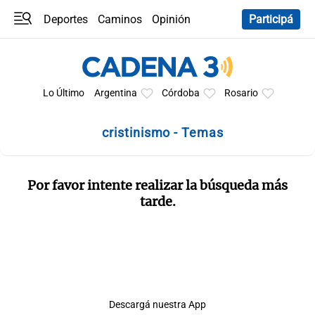
Deportes
Caminos
Opinión
Participá
Programas
Últimas coberturas
Últimas 24 h
En YouTube
Clima
Horóscopo
Lo Último
Argentina
Córdoba
Rosario
cristinismo - Temas
Por favor intente realizar la búsqueda más
tarde.
Descargá nuestra App