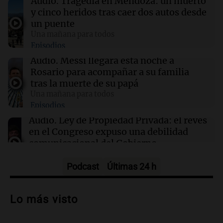
Audio.
Tragedia en Mendoza: un muerto
13:20
Sociedad
y cinco heridos tras caer dos autos desde
“Jorge hizo todo bien”: el mensaje de Chiqui
un puente
Tapia tras la muerte del padre de Messi
Una mañana para todos
Episodios
13:18
Una mañana para todos
Audio.
Messi llegará esta noche a
Ley de Propiedad Privada: el revés en el
Rosario para acompañar a su familia
Congreso expuso una debilidad
tras la muerte de su papá
comunicacional del Gobierno
Una mañana para todos
Episodios
13:18
Una mañana para todos
Audio.
Ley de Propiedad Privada: el revés
Matías Pourrain sigue detenido: "Tres
en el Congreso expuso una debilidad
hombres se lo llevaron para hacerle preguntas
comunicacional del Gobierno
y nunca regresó"
Una mañana para todos
Episodios
Podcast
Últimas 24 h
Audio.
Casabindo se prepara para una
celebración única: 30.000 turistas y el
Lo más visto
tradicional Toreo de la Vincha
Una mañana para todos