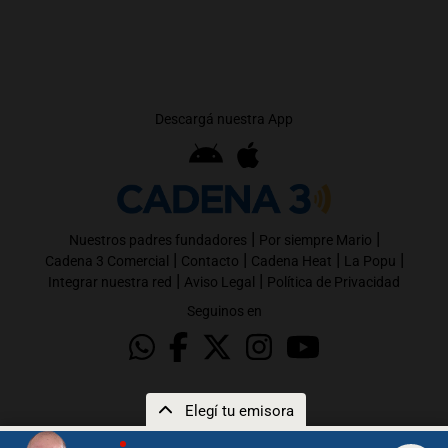
Descargá nuestra App
|
|
Nuestros padres fundadores
Por siempre Mario
|
|
|
|
Cadena 3 Comercial
Contacto
Cadena Heat
La Popu
|
|
Integrar nuestra red
Aviso Legal
Política de Privacidad
Seguinos en
Elegí tu emisora