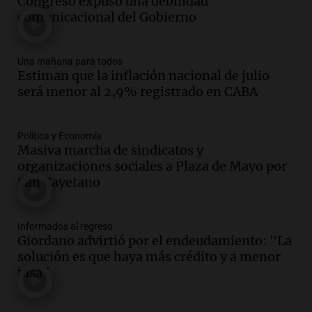
Audio.
Murió Jorge Messi
Congreso expuso una debilidad
Una mañana para todos
comunicacional del Gobierno
Episodios
Una mañana para todos
Audio.
Mateo, a los 25 años, lucha
Estiman que la inflación nacional de julio
contra el tiempo: necesita un trasplante
será menor al 2,9% registrado en CABA
para poder seguir viviend
Una mañana para todos
Episodios
Política y Economía
Masiva marcha de sindicatos y
Audio.
Estiman que la inflación nacional
organizaciones sociales a Plaza de Mayo por
de julio será menor al 2,9% registrado
San Cayetano
en CABA
Una mañana para todos
Episodios
Informados al regreso
Audio.
Altas Cumbres: rescataron a una
Giordano advirtió por el endeudamiento: "La
cabra que llevaba ocho días atrapada en
solución es que haya más crédito y a menor
un precipicio
tasa"
Una mañana para todos
Episodios