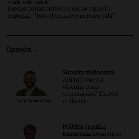
Audio.
Chile planteó mejorar la
Viva la Radio Rosario
Promocionan cortes de cerdo a precio
conectividad fronteriza, aérea y digital
especial: "Hoy el tema económico cala"
con Jujuy
Panorama Federal
Episodios
Audio.
Del fitness a la longevidad: por
qué crece el consumo de alimentos con
Opinión
proteínas
Una mañana para todos
Episodios
Subasta millonaria.
Audio.
Investigan un asalto millonario a
¿Cuánto cuesta
la cooperativa Talamochita en Villa
vincular para
María
Vinculación? $2.000
Panorama Federal
millones
Por
Guillermo López
Episodios
Audio.
Vandalismo en San Miguel de
Tucumán: destruyeron 433 luminarias
Política esquina
públicas en 14 meses
Economía.
Desalojos:
Panorama Federal