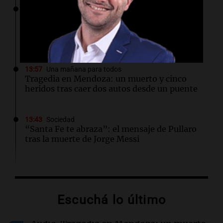
14:08
Una mañana para todos
A sus 25 años, Mateo lucha contra el tiempo:
necesita un trasplante para poder seguir
viviendo
13:57
Una mañana para todos
Tragedia en Mendoza: un muerto y cinco
heridos tras caer dos autos desde un puente
13:43
Sociedad
“Santa Fe te abraza”: el mensaje de Pullaro
tras la muerte de Jorge Messi
13:31
Una mañana para todos
Messi llegará esta noche a Rosario para
acompañar a su familia tras la muerte de su
Escuchá lo último
papá