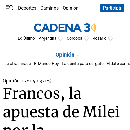
Deportes
Caminos
Opinión
Participá
Programas
Últimas coberturas
Últimas 24 h
En YouTube
Clima
Horóscopo
Lo Último
Argentina
Córdoba
Rosario
Opinión
La otra mirada
El Mundo Hoy
La quinta pata del gato
El dato confi
Opinión
3x1:4
3x1=4
Francos, la
apuesta de Milei