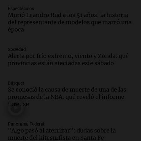
Episodios
Espectáculos
Audio.
Borges, abogada de Pourrain:
Murió Leandro Rud a los 51 años: la historia
"Tres hombres se lo llevaron para
del representante de modelos que marcó una
hacerle preguntas y nunca regresó"
época
Una mañana para todos
Episodios
Audio.
Voluntarios limpiaron 9.000
Sociedad
metros del río Suquía y retiraron hasta
Alerta por frío extremo, viento y Zonda: qué
800 kilos de basura por jornada
provincias están afectadas este sábado
Una mañana para todos
Episodios
Básquet
Audio.
La historia de la servilleta que
Se conoció la causa de muerte de una de las
firmó Jorge Messi para el primer
promesas de la NBA: qué reveló el informe
contrato de Leo con Barcelona
forense
Una mañana para todos
Episodios
Panorama Federal
Audio.
Joan Gaspart: "Sin Jorge, no sé si
"Algo pasó al aterrizar": dudas sobre la
Messi hubiera llegado adonde llegó"
muerte del kitesurfista en Santa Fe