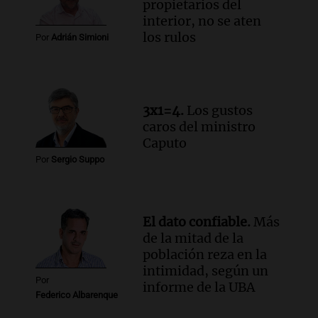
propietarios del
Episodios
interior, no se aten
Audio.
Una mujer murió cuando
los rulos
Por
Adrián Simioni
esperaba cobrar su jubilación en un
banco de San Luis
Panorama Federal
Episodios
3x1=4.
Los gustos
caros del ministro
Caputo
Por
Sergio Suppo
El dato confiable.
Más
de la mitad de la
población reza en la
intimidad, según un
Por
informe de la UBA
Federico Albarenque