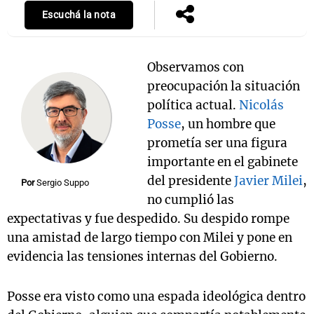
Escuchá la nota
Notas
Observamos con
s
Notas
preocupación la situación
La Sole en
política actual.
Nicolás
ial
Mundial 2026
Cadena 3
Posse
, un hombre que
prometía ser una figura
importante en el gabinete
del presidente
Javier Milei
,
Por
Sergio Suppo
no cumplió las
expectativas y fue despedido. Su despido rompe
una amistad de largo tiempo con Milei y pone en
evidencia las tensiones internas del Gobierno.
Posse era visto como una espada ideológica dentro