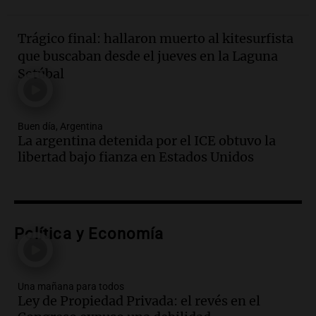
Una mañana para todos
Episodios
Trágico final: hallaron muerto al kitesurfista
Audio.
El orgullo y el sueño argentino de
que buscaban desde el jueves en la Laguna
Jorge Messi en una entrevista con Rony
Setúbal
Vargas en 2007
Una mañana para todos
Episodios
Buen día, Argentina
Audio.
El abuelo de Agostina Vega, tras
La argentina detenida por el ICE obtuvo la
las nuevas detenciones: "En esa casa
libertad bajo fianza en Estados Unidos
todos tenían algo que ver"
Una mañana para todos
Episodios
Audio.
Una nutricionista derribó el mito
del desayuno ideal: qué alimentos
Política y Economía
conviene priorizar
Una mañana para todos
Episodios
Una mañana para todos
Ley de Propiedad Privada: el revés en el