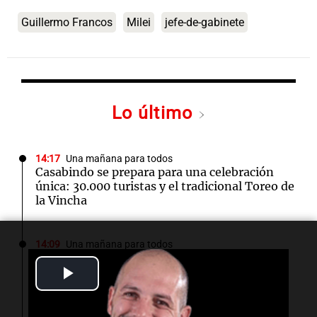
Guillermo Francos
Milei
jefe-de-gabinete
Lo último
14:17
Una mañana para todos
Casabindo se prepara para una celebración
única: 30.000 turistas y el tradicional Toreo de
la Vincha
14:09
Una mañana para todos
Una nutricionista derribó el mito del
Play
desayuno ideal: qué alimentos conviene
priorizar
Video