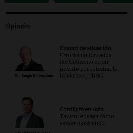
Episodios
Audio.
San Cayetano: miles de fieles
llegan a Liniers y marchan hacia Plaza
Opinión
de Mayo
Panorama Federal
Episodios
Cuadro de situación.
Errores no forzados
del Gobierno en su
intento por retomar la
iniciativa política
Por
Sergio Berensztein
Conflicto en Asia.
Taiwán ensaya cómo
seguir existiendo