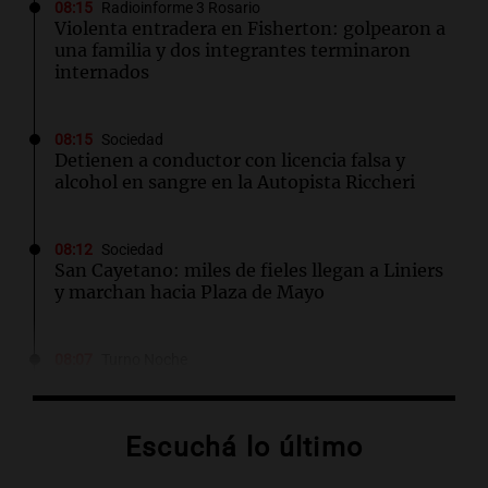
08:15
Radioinforme 3 Rosario
Violenta entradera en Fisherton: golpearon a
una familia y dos integrantes terminaron
internados
08:15
Sociedad
Detienen a conductor con licencia falsa y
alcohol en sangre en la Autopista Riccheri
08:12
Sociedad
San Cayetano: miles de fieles llegan a Liniers
y marchan hacia Plaza de Mayo
08:07
Turno Noche
Quién fue San Cayetano, patrono del pan y del
trabajo al que se venera todos los 7 de agosto
Escuchá lo último
08:00
Sociedad