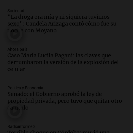
Episodios
Sociedad
Audio.
Continúa el juicio contra Oscar
"La droga era mía y ni siquiera tuvimos
González por el accidente en Altas
sexo": Candela Arizaga contó cómo fue su
Cumbres con nuevas declaraciones
noche con Moyano
Panorama Federal
Episodios
Audio.
Aerolíneas Argentinas reporta
Ahora país
superávit y se prepara para pagar
Caso María Lucila Pagani: las claves que
impuestos a las ganancias
derrumbaron la versión de la explosión del
Noticias
celular
Episodios
Audio.
Candidaturas políticas en juego:
Política y Economía
Santilli y Bullrich frente a nuevos
Senado: el Gobierno aprobó la ley de
desafíos en Buenos Aires
propiedad privada, pero tuvo que quitar otro
Noticias
capítulo
Episodios
Audio.
Multitudinaria vigilia de San
Cayetano en Córdoba con actividades
Radioinforme 3
Terrible choque en Córdoba: murió una
durante todo el día