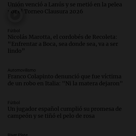
continuidad de Leonel Scaloni como
Unión venció a Lanús y se metió en la pelea
técnico de la selección argentina
por el Torneo Clausura 2026
Noticias
Episodios
Fútbol
Audio.
Comunidades originarias
Nicolás Marotta, el cordobés de Recoleta:
rechazan ley de inviolabilidad de la
“Enfrentar a Boca, sea donde sea, va a ser
propiedad privada en Salta
lindo”
Panorama Federal
Episodios
Audio.
Miles de fieles participan en la
Automovilismo
vigilia por San Cayetano en Buenos Aires
Franco Colapinto denunció que fue víctima
por el Día del Santo
de un robo en Italia: "Ni la matera dejaron"
Noticias
Episodios
Fútbol
Audio.
Asaltan a fieles al salir de una
Un jugador español cumplió su promesa de
iglesia en Villa Madero, un policía hirió
campeón y se tiñó el pelo de rosa
a un ladrón
Panorama Federal
Episodios
River Plate