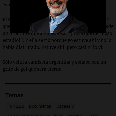
esperan que vos hagas…
El otro día vi la final de Argentina ante Francia. Y
quedé encantado con una imagen del estadio desde
un dron. Y le dije a mi esposa: “¡Mirá qué hermoso
estadio!”. Y ella se rió porque yo estuve ahí y no lo
había disfrutado. Estuve ahí, pero casi ni lo vi.
Sólo veía la camiseta argentina y soñaba con un
grito de gol que será eterno.
Temas
18.12.22
Documental
Cadena 3