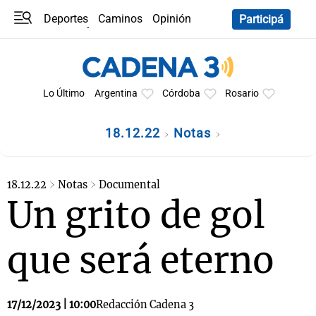
Deportes
Caminos
Opinión
Participá
Programas
Últimas coberturas
Últimas 24 h
En YouTube
Clima
Horóscopo
Lo Último
Argentina
Córdoba
Rosario
18.12.22
Notas
18.12.22
Notas
Documental
Un grito de gol
que será eterno
17/12/2023 | 10:00
Redacción Cadena 3