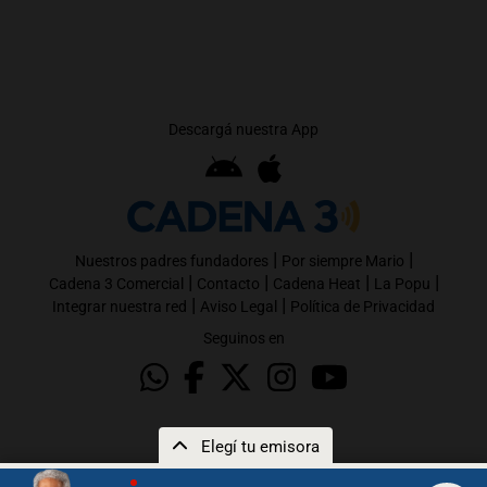
Descargá nuestra App
|
|
Nuestros padres fundadores
Por siempre Mario
|
|
|
|
Cadena 3 Comercial
Contacto
Cadena Heat
La Popu
|
|
Integrar nuestra red
Aviso Legal
Política de Privacidad
Seguinos en
Elegí tu emisora