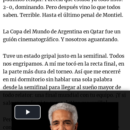
2-0, dominando. Pero después vino lo que todos
saben. Terrible. Hasta el último penal de Montiel.
La Copa del Mundo de Argentina en Qatar fue un
guión cinematográfico. Y nosotros aguantando.
Tuve un estado gripal justo en la semifinal. Todos
nos engripamos. A mí me tocó en la recta final, en
la parte más dura del torneo. Así que me encerré
en mi dormitorio sin hablar una sola palabra
desde la semifinal para llegar al sueño mayor de
todo relator: una final mundial con tu equipo. ¡Y si
sale campeón ni te cuento! ¡Una maravilla!
Play
Pero casi que no los disfrutás, porque estás tan
Video
concentrado en lo que tenés que hacer, en lo que