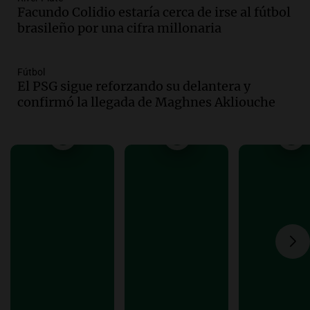
Facundo Colidio estaría cerca de irse al fútbol
Audio.
Bariloche enfrenta nevadas y
brasileño por una cifra millonaria
suspenden clases en la mañana por
alerta amarilla
Panorama Federal
Fútbol
Episodios
El PSG sigue reforzando su delantera y
Audio.
Ingresó el aire frío y seco a
confirmó la llegada de Maghnes Akliouche
Córdoba: sol, pero con mínimas bajo
cero
Radioinforme 3
Episodios
Audio.
Choque múltiple en
Panamericana: seis vehículos
involucrados y cinco heridos
Panorama Federal
Episodios
Audio.
Carlos Saavedra Paredes:
exconvicto con antecedentes en el Cenaf
y su relación con la niñez
Noticias