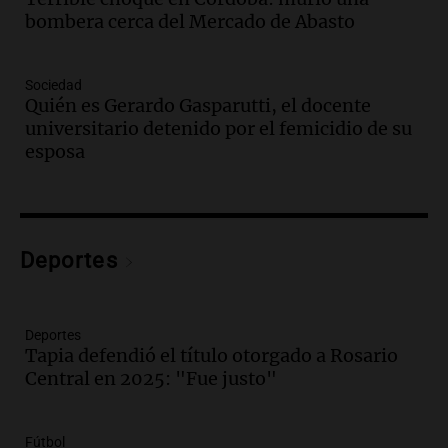
bombera cerca del Mercado de Abasto
Noticias
Episodios
Audio.
Juicio por la tragedia de las altas
Sociedad
cumbres: testimonios cruciales y el
Quién es Gerardo Gasparutti, el docente
escaneo del airbag pendiente
universitario detenido por el femicidio de su
Noticias
esposa
Episodios
Audio.
Reclamo provincial por subas de
500% en tarifas para industrias:
"Proponemos prorrateo de facturas"
Deportes
Radioinforme 3 Rosario
Episodios
Audio.
Expectativas económicas en
Argentina: inflación y dólar a la vista en
Deportes
Tapia defendió el título otorgado a Rosario
el próximo semestre
Central en 2025: "Fue justo"
Noticias
Episodios
Audio.
Claudio Tapia expresa apoyo a la
Fútbol