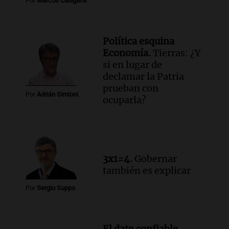
Por
Marcos Calligaris
Política esquina
Economía.
Tierras: ¿Y
si en lugar de
declamar la Patria
prueban con
Por
Adrián Simioni
ocuparla?
3x1=4.
Gobernar
también es explicar
Por
Sergio Suppo
El dato confiable.