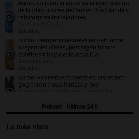
Día Internacional de la Cerveza: 3 claves para
Audio.
La justicia autoriza la reactivación
disfrutarla al máximo
de la planta Aires del Sur en Río Grande y
reincorpora trabajadores
Panorama Federal
07:52
Radioinforme 3 Rosario
Episodios
Reclamo provincial por subas de 500% en
tarifas para industrias: "Proponemos
Audio.
Temporal de nieve en Bariloche:
prorrateo de facturas"
suspenden clases, postergan turnos
médicos y hay alerta amarilla
Radioinforme 3
07:46
Deportes
Episodios
Tapia defendió el título otorgado a Rosario
Central en 2025: "Fue justo"
Audio.
Violenta entradera en Fisherton:
golpearon a una familia y dos
integrantes terminaron internados
Noticias Rosario
Episodios
Podcast
Últimas 24 h
Audio.
Habló el padre de la parroquia de
San Cayetano: "Muchas personas
Lo más visto
quedan excluidas del sistema"
Radioinforme 3 Rosario