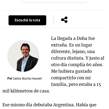
Escuchá la nota
Notas
s
Notas
La Sole en
ial
Mundial 2026
Cadena 3
La llegada a Doha fue
extraña. Es un lugar
diferente, lejano, una
cultura distinta. Y justo al
otro día cumplía 60 años.
Me hubiera gustado
compartirlo con mi
Por
Carlos Bocha Houriet
familia, pero estaba a 15
mil kilómetros de casa.
Ese mismo día debutaba Argentina. Había que