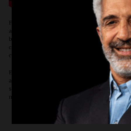
Fue el 4 de agosto de 2001. Una fecha que qued
antes de que la banda subiera al escenario del 
brindar lo que, sin saberlo, sería su último recita
conductor de
Viva la Radio
consiguió romper el
cantante.
En una charla inolvidable,
Rony Vargas
capturó 
auténtico y reflexivo ante una multitud que ya h
sellando un momento dorado en la historia de l
nacional.