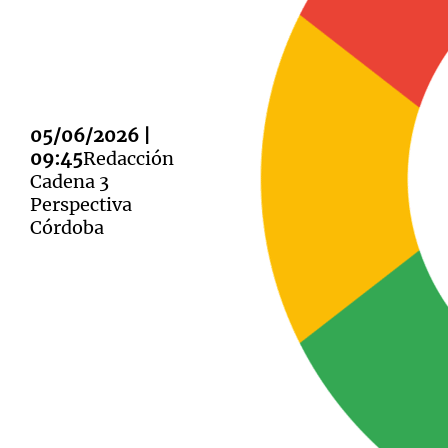
Notas
05/06/2026 |
Notas
09:45
Redacción
Editorial
Mundial 2026
La Sol
Cadena 3
Perspectiva
Córdoba