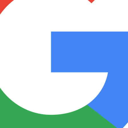
Notas
Notas
No
e en Cadena 3
El huracán de Arequito
Cadena 3 en