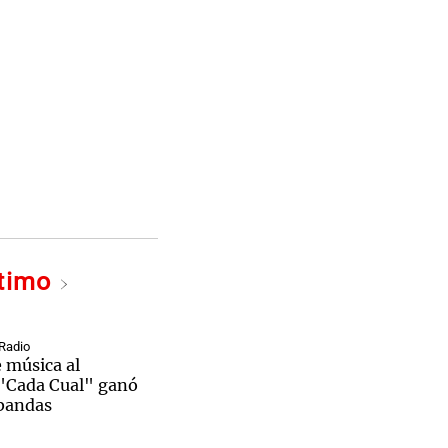
ltimo
Radio
e música al
"Cada Cual" ganó
 bandas