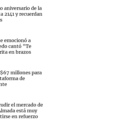
to aniversario de la
ta 2141 y recuerdan
as
e emocionó a
edo cantó "Te
rita en brazos
 $67 millones para
ataforma de
ente
cudir el mercado de
Almada está muy
tirse en refuerzo
ñor Raúl