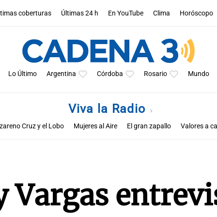
ltimas coberturas
Últimas 24 h
En YouTube
Clima
Horóscopo
Lo Último
Argentina
Córdoba
Rosario
Mundo
Viva la Radio
zareno Cruz y el Lobo
Mujeres al Aire
El gran zapallo
Valores a ca
Educar entre todos
y Vargas entrevi