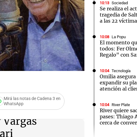
10:13
Sociedad
Se realiza el ac
tragedia de Sal
a las 22 víctim
10:08
La Popu
El momento qu
todos: Fer Olm
Regalo" con Sa
10:04
Tecnología
Omilia asegura
expandir su pl
atención al cli
Mirá las notas de Cadena 3 en
WhatsApp
10:04
River Plate
River quiere sa
pases: Thiago 
y Vargas
Audio.
cerca de conver
ari
Monse