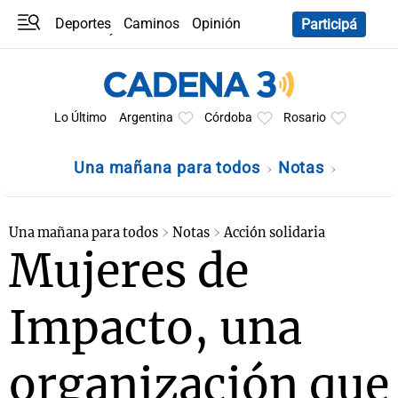
Deportes
Caminos
Opinión
Participá
Programas
Últimas coberturas
Últimas 24 h
En YouTube
Clima
Horóscopo
Lo Último
Argentina
Córdoba
Rosario
Una mañana para todos
Notas
Una mañana para todos
Notas
Acción solidaria
Mujeres de
Impacto, una
organización que