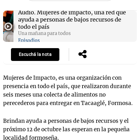
Audio.
Mujeres de impacto, una red que
ayuda a personas de bajos recursos de
todo el país
Notas
Una mañana para todos
s
Notas
Episodios
La Sole en
ial
Mundial 2026
Cadena 3
Escuchá la nota
Mujeres de Impacto, es una organización con
presencia en todo el país, que realizaron durante
seis meses una colecta de alimentos no
perecederos para entregar en Tacaaglé, Formosa.
Brindan ayuda a personas de bajos recursos y el
próximo 12 de octubre las esperan en la pequeña
localidad formoseña.