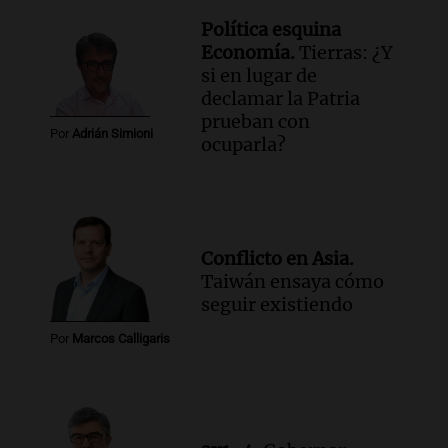
día del niño.
La Argentina Posible
Política esquina
Episodios
Economía.
Tierras: ¿Y
si en lugar de
Audio.
Ganó una beca en la secundaria,
declamar la Patria
se mudó a Córdoba y hoy lleva la
prueban con
bandera de la universidad
Por
Adrián Simioni
ocuparla?
La Argentina Posible
Episodios
Audio.
El 80% de los ejecutivos espera
una mejora económica, pero modera
sus expectativas
Conflicto en Asia.
Ahora país
Taiwán ensaya cómo
Episodios
seguir existiendo
Audio.
Walter Mazzanti en Cadena 3
Rosario: "Vamos a estar entre los
Por
Marcos Calligaris
primeros ocho"
Deportes Rosario
Episodios