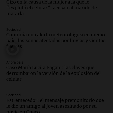
árbitros bajo la lupa tras fallos
Giro en la causa de la mujer a la que le
controvertidos
“explotó el celular”: acusan al marido de
Panorama Federal
matarla
Episodios
Audio.
El kirchnerismo no logra apoyo
Sociedad
para modificar proyecto de propiedad
Continúa una alerta meteorológica en medio
privada en el Senado Nacional
país: las zonas afectadas por lluvias y vientos
Panorama Federal
fuertes
Episodios
Audio.
Estados Unidos advierte sobre
contrato entre cooperativa argentina y
Ahora país
Caso María Lucila Pagani: las claves que
Huawei en Neuquén
derrumbaron la versión de la explosión del
Panorama Federal
celular
Episodios
Audio.
El vicegobernador de Salta resalta
la presencia de 70.000 bolivianos en la
Sociedad
provincia y su integración
Estremecedor: el mensaje premonitorio que
Panorama Federal
le dio un amigo al joven asesinado por su
Episodios
novia en Chaco