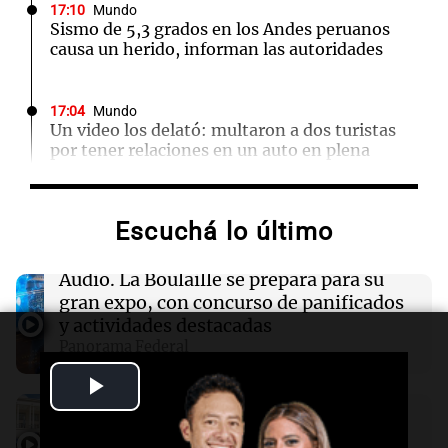
17:10
Mundo
Sismo de 5,3 grados en los Andes peruanos
causa un herido, informan las autoridades
17:04
Mundo
Un video los delató: multaron a dos turistas
por tener relaciones en un auto en plena
autopista
Escuchá lo último
17:04
Mundo
Rodrigo Paz presenta ley de inversiones y
llama a un acuerdo nacional para superar la
Audio.
La Boulaille se prepara para su
crisis en Bolivia
gran expo, con concurso de panificados
y actividades destacadas
Panorama Federal
17:00
Educar entre todos
Episodios
Padres presentes, pero distraídos: ¿Qué pasa
Play
con un niño cuando el padre mira mucho el
Audio.
La UNC entregó más bicicletas a
teléfono?
estudiantes y proyecta duplicar el
Video
programa de movilidad sustentable