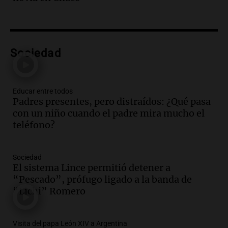
Audio.
La amiga del Papa León XIV
recordó su paso por Perú: "Nos decía
siempre: ''Difundan el milagro''"
Viva la Radio
Sociedad
Episodios
Audio.
Santa Fe, segunda provincia con
más femicidios del país, según informe
de Casa del Encuentro
Educar entre todos
Padres presentes, pero distraídos: ¿Qué pasa
Panorama Federal
con un niño cuando el padre mira mucho el
Episodios
teléfono?
Audio.
Santa Fe reactivará 1.500
viviendas paralizadas tras el cierre de
Procrear en la provincia
Sociedad
Panorama Federal
El sistema Lince permitió detener a
Episodios
“Pescado”, prófugo ligado a la banda de
Audio.
Debate en el Senado por la ley de
“Lichi” Romero
propiedad privada genera preocupación
y críticas entre senadores
Visita del papa León XIV a Argentina
Panorama Federal