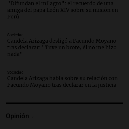
"Difundan el milagro": el recuerdo de una
Episodios
amiga del papa León XIV sobre su misión en
Audio.
La comunidad boliviana en Salta:
Perú
un pilar cultural y social según Antonio
Marocco
Panorama Federal
Sociedad
Episodios
Candela Arizaga desligó a Facundo Moyano
tras declarar: "Tuve un brote, él no me hizo
Audio.
Ordenan el reintegro de dos
nada"
niños a Córdoba tras disputa de
custodia en Salta
Panorama Federal
Sociedad
Episodios
Candela Arizaga habla sobre su relación con
Audio.
Inviolabilidad de la propiedad
Facundo Moyano tras declarar en la justicia
privada: el ruido que tapa cosas
importantes
Editorial
Episodios
Opinión
Audio.
Lanzaron una campaña para que
niños con cáncer reciban regalos por el