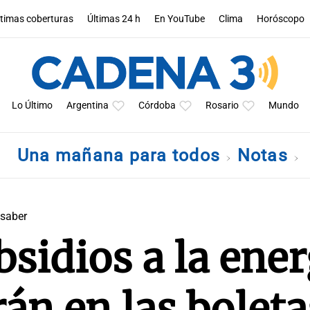
ltimas coberturas
Últimas 24 h
En YouTube
Clima
Horóscopo
Lo Último
Argentina
Córdoba
Rosario
Mundo
Una mañana para todos
Notas
 saber
sidios a la ener
n en las boleta