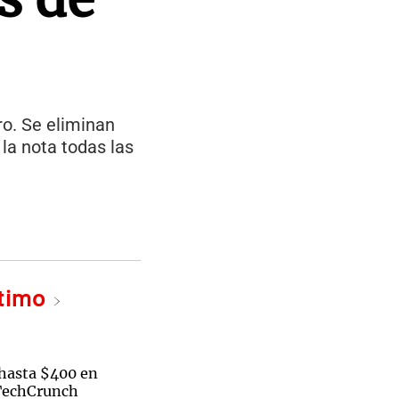
ro. Se eliminan
la nota todas las
ltimo
hasta $400 en
 TechCrunch