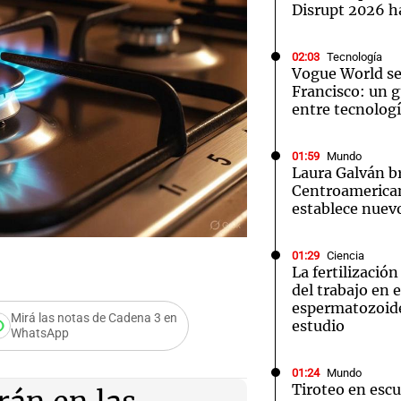
Disrupt 2026 
02:03
Tecnología
Vogue World se
Francisco: un g
entre tecnolog
Notas
Notas
No
e en Cadena 3
El huracán de Arequito
01:59
Mundo
Cadena 3 en
Laura Galván br
Centroamerica
establece nuevo
01:29
Ciencia
La fertilizació
del trabajo en 
espermatozoid
Mirá las notas de Cadena 3 en
estudio
WhatsApp
dios a la
01:24
Mundo
Tiroteo en escu