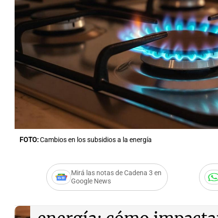
Notas
Notas
Editorial
Mundial 2026
La Sol
FOTO:
Cambios en los subsidios a la energía
Mirá las notas de Cadena 3 en
Google News
Audio.
Cambios en subsi