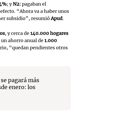
Rosari
suspen
4%
; y
N2:
pagaban el
Medic
Viva la Radi
efecto. “Ahora va a haber unos
hombr
Episodios
reprod
ener subsidio”, resumió
Apud
.
simula
Audio.
entre 
ios
, y cerca de
140.000 hogares
de rec
contra
por p
 un ahorro anual de
1.000
en San
ario, “quedan pendientes otros
Gonzá
de fert
Panorama F
Audio.
avanz
la ost
Episodios
teatro
testim
de mil
la bie
y se pagará más
clave 
Amamos Arg
Episodios
sde enero: los
Audio.
la tem
accide
Marott
Rock R
Villa 
cordob
bandas
Panorama F