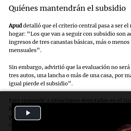
Quiénes mantendrán el subsidio
Apud
detalló que el criterio central pasa a ser el
hogar:
“Los que van a seguir con subsidio son 
ingresos de tres canastas básicas, más o menos
mensuales”.
Sin embargo, advirtió que la evaluación no ser
tres autos, una lancha o más de una casa, por m
igual pierde el subsidio”.
Esto responde a situaciones detectadas en el si
había un
15%
de habitantes que tenían subsidio 
Play
parámetro eran ingresos. Pero cuando cruzás da
Video
cuenta de que no corresponde”, ejemplificó.