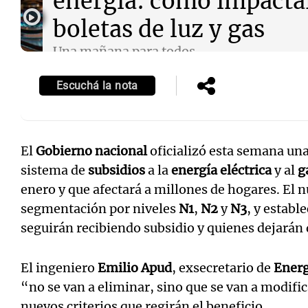
energía: cómo impacta
boletas de luz y gas
Una mañana para todos
Episodios
Escuchá la nota
El
Gobierno nacional
oficializó esta semana un
sistema de
subsidios
a la
energía eléctrica
y al
g
enero y que afectará a millones de hogares. El
segmentación por niveles
N1
,
N2
y
N3
, y establ
seguirán recibiendo subsidio y quienes dejarán d
El ingeniero
Emilio Apud
, exsecretario de
Energ
“no se van a eliminar, sino que se van a modifica
nuevos criterios que regirán el beneficio.