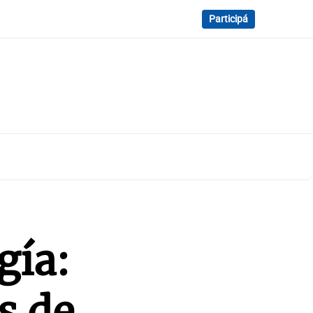
Participá
gía:
s de