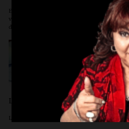
El control será dinámico: “No va a ser un proces
van a incorporar o eliminar usuarios que calific
dijo.
Política esquina Economía
Quita de subsidios: a
vas a pagar más
Por
Adrián Simioni
Límites de consumo: cuánto se su
Los subsidios tendrán topes estrictos, según la