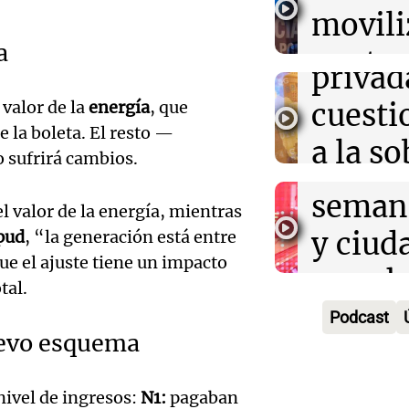
el Sen
movili
Panorama F
propi
Episodios
Audio.
a
contra
privad
Mendo
kirch
valor de la
energía
, que
cuest
prepar
Panorama F
e la boleta. El resto —
a la s
Episodios
 sufrirá cambios.
un fin
digital
seman
l valor de la energía, mientras
Audio.
Argent
y ciud
pud
, “la generación está entre
"Mono
Panorama F
que el ajuste tiene un impacto
Audio.
march
Episodios
tal.
Kapan
Conde
contra
Podcast
adelan
nuevo esquema
tres a
de tier
show 
prisió
Panorama F
Audio.
nivel de ingresos:
N1:
pagaban
Episodios