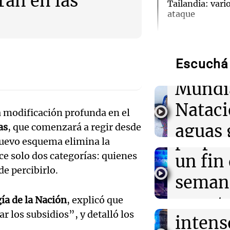
rán en las
Tailandia: vario
ataque
Audio.
de neo
01:09
Mundo
La transformac
modernización 
Escuchá 
compit
efectos en los 
Mundi
Audio.
00:32
Clima
Nataci
Clima en Salta:
a modificación profunda en el
Mendo
tiempo este vie
aguas 
as
, que comenzará a regir desde
prepar
 nuevo esquema elimina la
00:32
Mundo
frente 
Simone Biles da
Audio.
ece solo dos categorías: quienes
un fin
regresiva para 
Moren
e percibirlo.
Panamericanos
Galleg
seman
Turno Noch
enfren
y prot
ía de la Nación
, explicó que
Episodios
00:27
Clima
Audio.
Clima en Tucu
r los subsidios”, y detalló los
intens
ley de 
el tiempo este 