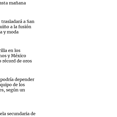
hasta mañana
 trasladará a San
uiño a la fusión
Notas
ía y moda
tas
Notas
Venezuela de
 Groenlandia
Comprometidos
Madur
illa en los
nos y México
 récord de oros
n podría depender
equipo de los
es, según un
ela secundaria de