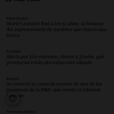
para poder seguir viviend
Una mañana para todos
Episodios
Espectáculos
Audio.
Estiman que la inflación nacional
Murió Leandro Rud a los 51 años: la historia
de julio será menor al 2,9% registrado
del representante de modelos que marcó una
en CABA
época
Una mañana para todos
Episodios
Audio.
El Senado provincial establece
Sociedad
protocolo contra ciberbullying y
Alerta por frío extremo, viento y Zonda: qué
grooming en escuelas de Salta
provincias están afectadas este sábado
Panorama Federal
Episodios
Básquet
Audio.
Desayuno ideal: nutrición
Se conoció la causa de muerte de una de las
personalizada y diversidad para romper
promesas de la NBA: qué reveló el informe
el ayuno nocturno
forense
Panorama Federal
Episodios
Audio.
Altas Cumbres: rescataron a una
Panorama Federal