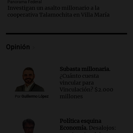
Panorama Federal
Panorama Federal
Investigan un asalto millonario a la
Episodios
cooperativa Talamochita en Villa María
Audio.
La inflación en Buenos Aires se
acelera al 2,9% en julio y anticipa datos
oficiales
Panorama Federal
Episodios
Opinión
Audio.
Vandalismo en San Miguel de
Tucumán: destruyeron 433 luminarias
públicas en 14 meses
Subasta millonaria.
Panorama Federal
¿Cuánto cuesta
Episodios
vincular para
Audio.
San Miguel de Tucumán:
Vinculación? $2.000
vandalismo destruye 433 luminarias
millones
públicas en 14 meses y afecta la
Por
Guillermo López
seguridad
Panorama Federal
Episodios
Política esquina
Audio.
Secuestran 28 bultos de
Economía.
Desalojos:
mercadería extranjera en control