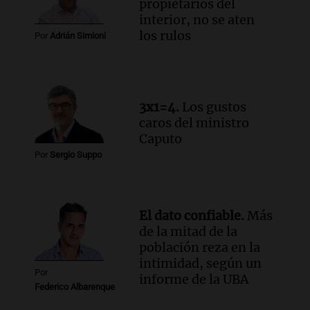
propietarios del
fronterizo en Tucumán
interior, no se aten
Panorama Federal
los rulos
Por
Adrián Simioni
Episodios
Audio.
Una mujer murió cuando
esperaba cobrar su jubilación en un
banco de San Luis
3x1=4.
Los gustos
Panorama Federal
caros del ministro
Episodios
Caputo
Por
Sergio Suppo
El dato confiable.
Más
de la mitad de la
población reza en la
intimidad, según un
Por
informe de la UBA
Federico Albarenque