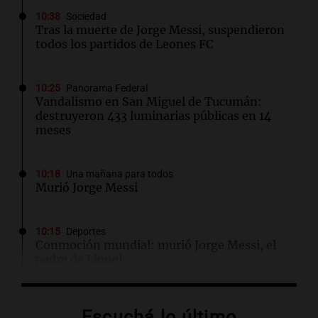
10:38
Sociedad
Tras la muerte de Jorge Messi, suspendieron
todos los partidos de Leones FC
10:25
Panorama Federal
Vandalismo en San Miguel de Tucumán:
destruyeron 433 luminarias públicas en 14
meses
10:18
Una mañana para todos
Murió Jorge Messi
10:15
Deportes
Conmoción mundial: murió Jorge Messi, el
padre de Lionel
10:12
Una mañana para todos
Escuchá lo último
Estiman que la inflación nacional de julio será