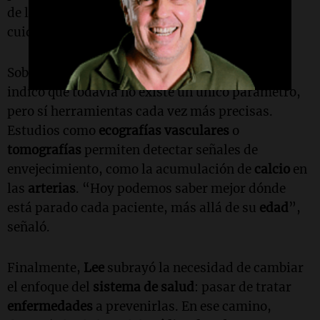
de la exposición a daños y de cómo nos
cuidamos”, explicó.
Sobre la posibilidad de medir la
edad biológica
,
indicó que todavía no existe un único parámetro,
pero sí herramientas cada vez más precisas.
Estudios como
ecografías vasculares
o
tomografías
permiten detectar señales de
envejecimiento, como la acumulación de
calcio
en
las
arterias
. “Hoy podemos saber mejor dónde
está parado cada paciente, más allá de su
edad
”,
señaló.
Finalmente,
Lee
subrayó la necesidad de cambiar
el enfoque del
sistema de salud
: pasar de tratar
enfermedades
a prevenirlas. En ese camino,