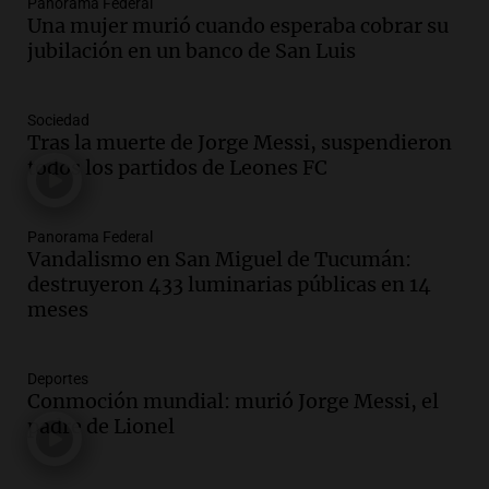
Panorama Federal
Audio.
Investigan un asalto millonario a
Una mujer murió cuando esperaba cobrar su
la cooperativa Talamochita en Villa
jubilación en un banco de San Luis
María
Panorama Federal
Sociedad
Episodios
Tras la muerte de Jorge Messi, suspendieron
Audio.
La construcción en Argentina
todos los partidos de Leones FC
cayó 4,1% en junio pero acumula un
aumento del 2,8% en el semestre
Panorama Federal
Panorama Federal
Episodios
Vandalismo en San Miguel de Tucumán:
destruyeron 433 luminarias públicas en 14
Audio.
La inflación en Buenos Aires se
meses
acelera con un 2,9% en julio, según
datos preliminares
Panorama Federal
Deportes
Episodios
Conmoción mundial: murió Jorge Messi, el
Audio.
La justicia niega pedido de
padre de Lionel
Facundo Moyano para levantar
perimetral sobre Candela Arizaga