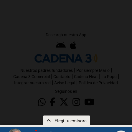
Descargá nuestra App
|
|
Nuestros padres fundadores
Por siempre Mario
|
|
|
|
Cadena 3 Comercial
Contacto
Cadena Heat
La Popu
|
|
Integrar nuestra red
Aviso Legal
Política de Privacidad
Seguinos en
Elegí tu emisora