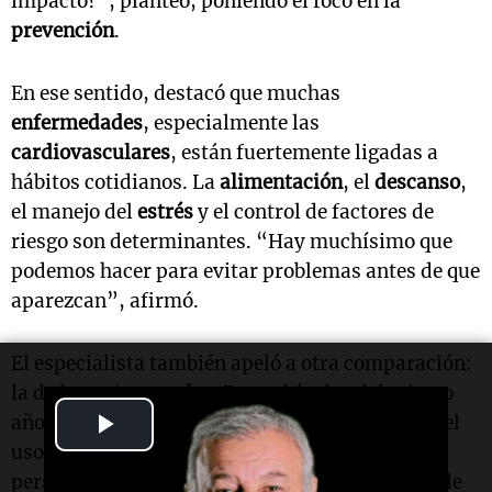
impacto?”, planteó, poniendo el foco en la
prevención
.
En ese sentido, destacó que muchas
enfermedades
, especialmente las
cardiovasculares
, están fuertemente ligadas a
hábitos cotidianos. La
alimentación
, el
descanso
,
el manejo del
estrés
y el control de factores de
riesgo son determinantes. “Hay muchísimo que
podemos hacer para evitar problemas antes de que
aparezcan”, afirmó.
El especialista también apeló a otra comparación:
la de los
autos usados
. Dos vehículos del mismo
Play
año pueden tener estados muy distintos según el
uso que hayan tenido. Lo mismo ocurre con las
Video
personas. “No envejecemos todos igual, depende