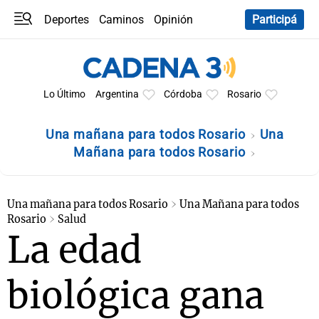
Deportes
Caminos
Opinión
Participá
Programas
Últimas coberturas
Últimas 24 h
En YouTube
Clima
Horóscopo
Lo Último
Argentina
Córdoba
Rosario
Una mañana para todos Rosario
Una
Mañana para todos Rosario
Una mañana para todos Rosario
Una Mañana para todos
Rosario
Salud
La edad
biológica gana