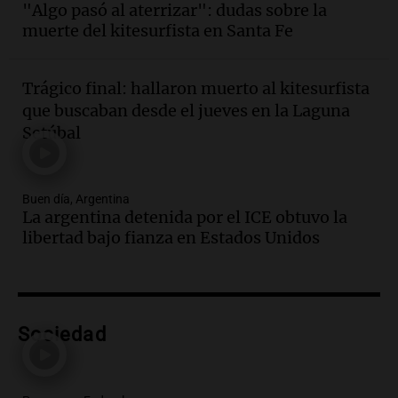
"Algo pasó al aterrizar": dudas sobre la
cabra que llevaba ocho días atrapada en
muerte del kitesurfista en Santa Fe
un precipicio
Una mañana para todos
Episodios
Trágico final: hallaron muerto al kitesurfista
Audio.
Matías, un inmigrante temoroso
que buscaban desde el jueves en la Laguna
ante la detención y deportación en
Setúbal
Estados Unidos
Panorama Federal
Episodios
Buen día, Argentina
Audio.
Chile planteó mejorar la
La argentina detenida por el ICE obtuvo la
conectividad fronteriza, aérea y digital
libertad bajo fianza en Estados Unidos
con Jujuy
Panorama Federal
Episodios
Audio.
Del fitness a la longevidad: por
qué crece el consumo de alimentos con
Sociedad
proteínas
Una mañana para todos
Episodios