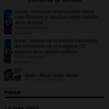
menor al 2,9% registrado en CABA
Audio.
Detenidos relacionados con el
caso Barreler se amplían según familia
10:10
Panorama Federal
de la víctima
Investigan un asalto millonario a la
Panorama Federal
cooperativa Talamochita en Villa María
Episodios
Audio.
Análisis de la derrota legislativa
09:50
Panorama Federal
del oficialismo en el Congreso: El
Chile planteó mejorar la conectividad
impacto en la opinión pública
fronteriza, aérea y digital con Jujuy
Panorama Federal
Episodios
Audio.
Murió Jorge Messi
Una mañana para todos
Episodios
Podcast
Audio.
Mateo, a los 25 años, lucha
contra el tiempo: necesita un trasplante
Lo más visto