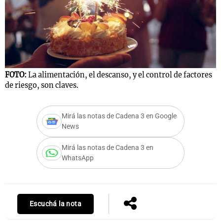
Notas
s
Notas
La Sole en
FOTO:
La alimentación, el descanso, y el control de factores
ial
Mundial 2026
Cadena 3
de riesgo, son claves.
Mirá las notas de Cadena 3 en Google
News
Mirá las notas de Cadena 3 en
WhatsApp
Escuchá la nota