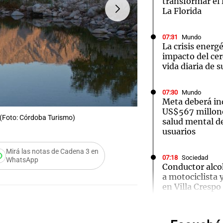
transformar el 
La Florida
07:31
Mundo
La crisis energé
impacto del ce
vida diaria de 
Notas
Notas
No
FOTO:
Se espera una gran 
e en Cadena 3
El huracán de Arequito
Cadena 3 en
07:30
Mundo
Meta deberá i
US$567 millone
 (Foto: Córdoba Turismo)
salud mental d
usuarios
Mirá las notas de Cadena 3 en
07:18
Sociedad
WhatsApp
Conductor alco
a motociclista
en Villa Crespo
Audio.
Cayet
07:13
Radioinforme 
Emergencia híd