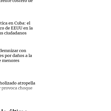
frente costero de
tica en Cuba: el
rco de EEUU en la
Notas
sus ciudadanos
tas
Notas
Venezuela de
afluencia de cordobeses en las sierras.
 Groenlandia
Comprometidos
Madur
ndemnizar con
s por daños a la
e menores
holizado atropella
 y provoca choque
San
ano
3 Rosario
rica en Santa Fe: