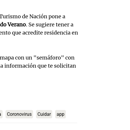
las Se
Tensi
Córdob
Punta
 Turismo de Nación pone a
polític
1.500 
cado Verano
. Se sugiere tener a
Audio.
Panorama F
econó
por in
nto que acredite residencia en
Episodios
Emerg
mientr
Noticias
hídric
Episodios
Audio.
gobier
n mapa con un "semáforo" con
Santa 
Senad
 la información que te solicitan
por av
"Perm
aprueb
el Sen
dispon
inviol
Noticias
recurs
Episodios
de pro
Audio.
lo que
privad
a
Coronovirus
Cuidar
app
Quint
avecin
intens