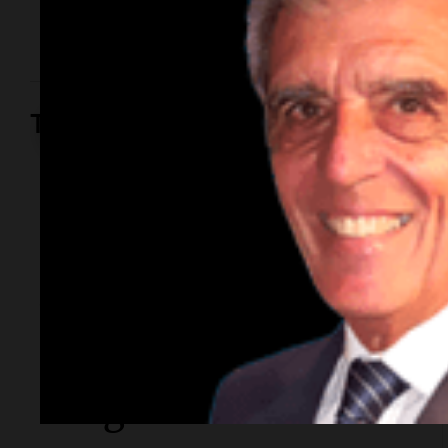
ocurrido esta semana y aseguró que el hijo del
dirigente no la agredió.
Turismo
Turno Noche
Cataratas del Iguazú:
retiran pisos y
barandas de las
pasarelas del circuito
Garganta del Diablo