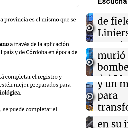
Escuchá 
"Permite dispo
reunir
ante lo que se 
Audio.
de fiel
la provincia es el mismo que se
07:12
Mundo
choqu
Linier
Trump podría t
para lograr acu
Córdo
pan, t
sobre el estre
ano
a través de la aplicación
Audio.
el país y de Córdoba en época de
murió
salud
licita
07:10
Cuadro de situ
Errores no for
bombe
Panorama F
en su intento p
polo c
Episodios
iniciativa políti
del Me
rá completar el registro y
y un m
Por
Sergio Berenszte
 estén mejor preparados para
Audio.
Abast
iológica
.
para
no for
07:07
Sociedad
Radioinfor
Recompensa de 
transf
Episodios
Audio.
, se puede completar el
información so
del Go
Blanco, buscad
frente
Detien
delitos
en su 