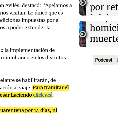
de La 
Gerar
por re
an Avilés, destacó: “Apelamos a
Noticias Ro
 nos visitan. Lo único que es
Audio.
Gaspar
iniciat
Episodios
ondiciones impuestas por el
Conde
homici
polític
os a poder extender la
tres a
muerte
Cuadro de s
Episodios
Audio.
prisió
esposa
no la implementación de
Gobie
suspen
en simultaneo en los distintos
accide
Podcast
Provin
hombr
automo
licita l
simuló
Noticias
delante se habilitarán, de
Episodios
ción al viaje.
Para tramitar el
recons
millon
Audio.
resar haciendo
click acá
.
de 373
San Lu
viento
uarentena por 14 días, ni
la aut
Panorama F
Audio.
estrag
Episodios