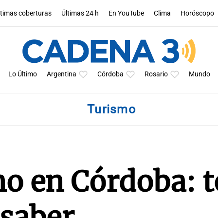
ltimas coberturas
Últimas 24 h
En YouTube
Clima
Horóscopo
Lo Último
Argentina
Córdoba
Rosario
Mundo
Turismo
no en Córdoba: 
 saber