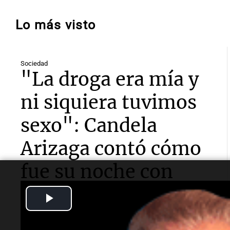
Lo más visto
Sociedad
"La droga era mía y
ni siquiera tuvimos
sexo": Candela
Arizaga contó cómo
fue su noche con
Moyano
Play
Video
La influencer declaró ante la Fiscalía por el episodio