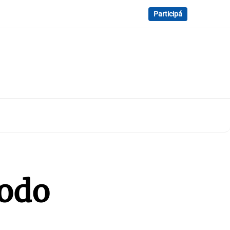
Participá
todo