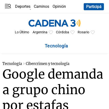
Deportes
Caminos
Opinión
Participá
Programas
Últimas coberturas
Últimas 24 h
En YouTube
Clima
Horóscopo
Lo Último
Argentina
Córdoba
Rosario
Tecnología
Tecnología
Cibercrimen y tecnología
Google demanda
a grupo chino
por estafas