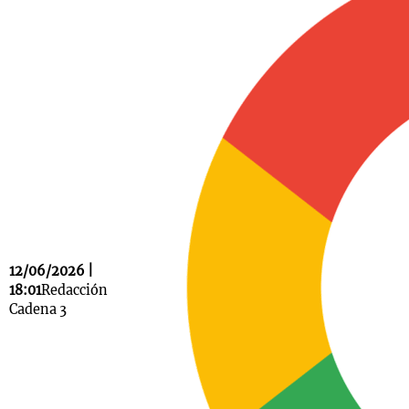
Notas
s
Notas
La Sole en
ial
Mundial 2026
Cadena 3
12/06/2026 |
18:01
Redacción
Cadena 3