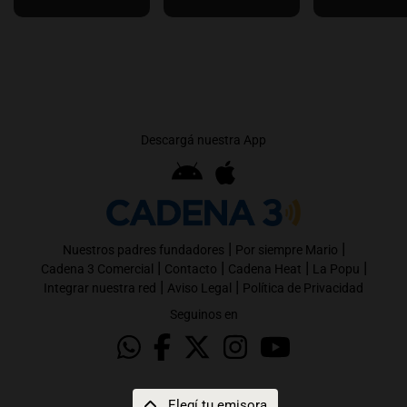
Descargá nuestra App
|
|
Nuestros padres fundadores
Por siempre Mario
|
|
|
|
Cadena 3 Comercial
Contacto
Cadena Heat
La Popu
|
|
Integrar nuestra red
Aviso Legal
Política de Privacidad
Seguinos en
Elegí tu emisora