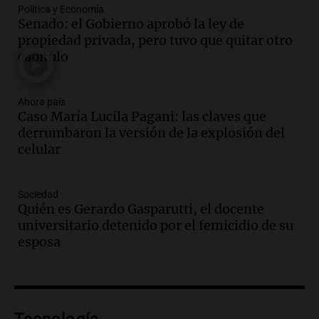
Política y Economía
Senado: el Gobierno aprobó la ley de
Audio.
Luis Herrera
propiedad privada, pero tuvo que quitar otro
Actualidad
capítulo
Episodios
Audio.
Los empleados públicos en
Ahora país
Caso María Lucila Pagani: las claves que
Córdoba ganan más del doble que los
derrumbaron la versión de la explosión del
privados, según un estudio
celular
Noticias
Episodios
Audio.
Cae colombiano acusado de venta
Sociedad
de droga por delivery en el microcentro
Quién es Gerardo Gasparutti, el docente
y plazas de Mendoza
universitario detenido por el femicidio de su
Panorama Federal
esposa
Episodios
Audio.
Disminuyen las víctimas fatales
por accidentes de tránsito en el primer
semestre del 2026