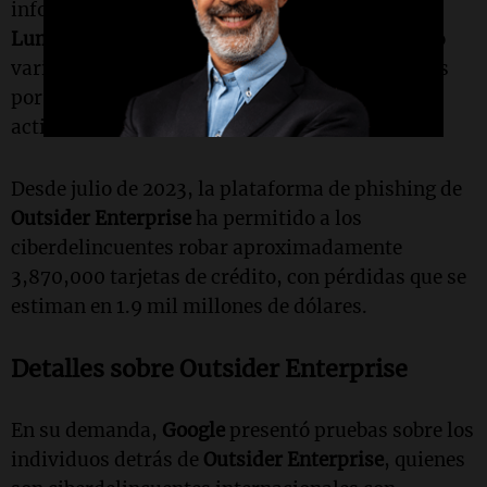
informando que, en colaboración con
Google
y
Lumen's Black Lotus Labs
, se habían incautado
varios dominios y cuentas de
Shopify
utilizadas
por los delincuentes para llevar a cabo sus
actividades.
Desde julio de 2023, la plataforma de phishing de
Outsider Enterprise
ha permitido a los
ciberdelincuentes robar aproximadamente
3,870,000 tarjetas de crédito, con pérdidas que se
estiman en 1.9 mil millones de dólares.
Detalles sobre Outsider Enterprise
En su demanda,
Google
presentó pruebas sobre los
individuos detrás de
Outsider Enterprise
, quienes