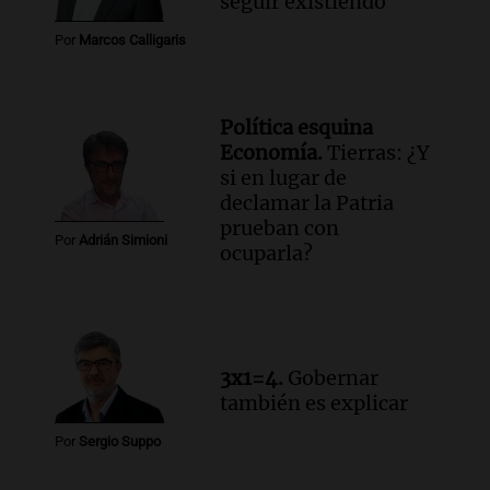
seguir existiendo
abrió una vía de reclamo para miles de
Por
Marcos Calligaris
descendientes
Radioinforme 3
Episodios
Política esquina
Audio.
Rafaela impulsa un registro de
Economía.
Tierras: ¿Y
comedores y merenderos comunitarios
si en lugar de
para mejorar la asistencia alimentaria
declamar la Patria
Panorama Federal
prueban con
Episodios
Por
Adrián Simioni
ocuparla?
Audio.
Detuvieron a un policía acusado
de robarle $2 millones a una mujer en
Aguas Blancas
Radioinforme 3
Episodios
3x1=4.
Gobernar
también es explicar
Por
Sergio Suppo