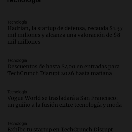
Tecnología
Panorama Federal
Episodios
Audio.
Disminuyen las víctimas fatales
por accidentes de tránsito en el primer
Tecnología
Hadrian, la startup de defensa, recauda $1.37
semestre de 2026
mil millones y alcanza una valoración de $8
Panorama Federal
mil millones
Episodios
Audio.
La santafesina Renata
Reinheimer fue premiada a nivel
Tecnología
mundial: "La ciencia tiene muchas
Descuentos de hasta $400 en entradas para
facetas"
TechCrunch Disrupt 2026 hasta mañana
Noticias Rosario
Episodios
Audio.
Un camionero muere tras volcar
Tecnología
en la autopista Tucumán-Famagüeya
Vogue World se trasladará a San Francisco:
cerca del puente Marianela
un guiño a la fusión entre tecnología y moda
Panorama Federal
Episodios
Audio.
Detienen a hombre con
Tecnología
elementos robados en Rafaela durante
Exhibe tu startup en TechCrunch Disrupt