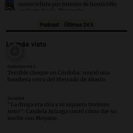
motociclista por intento de homicidio
en Santa Lucía, Tucumán
Panorama Federal
Episodios
Podcast
Últimas 24 h
Audio.
Aumento de tarifas de luz en
Tucumán afecta a hogares con subas de
Lo más visto
hasta el 38% en agosto
Panorama Federal
Episodios
Radioinforme 3
Audio.
El primer semestre de 2026
Terrible choque en Córdoba: murió una
reporta menos víctimas fatales en
bombera cerca del Mercado de Abasto
accidentes de tránsito en Mendoza
Panorama Federal
Episodios
Sociedad
Audio.
El gobierno de La Rioja lanzará
"La droga era mía y ni siquiera tuvimos
pago en chachos para empleados
sexo": Candela Arizaga contó cómo fue su
públicos a partir del 17 de octubre
noche con Moyano
Noticias
Episodios