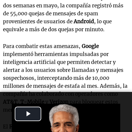
dos semanas en mayo, la compañía registró más
de 55,000 quejas de mensajes de spam
provenientes de usuarios de
Android
, lo que
equivale a más de dos quejas por minuto.
Para combatir estas amenazas,
Google
implementó herramientas impulsadas por
inteligencia artificial que permiten detectar y
alertar a los usuarios sobre llamadas y mensajes
sospechosos, interceptando más de 10,000
millones de mensajes de estafa al mes. Además, la
compañía ha colaborado con operadores como
AT&T
,
T-Mobile
y
Verizon
para bloquear estos
mensajes fraudulentos.
Play
Video
El
FBI
también se involucró en la situación,