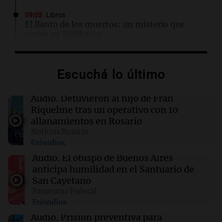
09:03
Libros
El llanto de los muertos: un misterio que
revive en Fjällbacka
09:03
Libros
Escuchá lo último
Un hombre de honor: entre el amor y la
corrupción en la Nueva York de 1968
Audio.
Detuvieron al hijo de Fran
Riquelme tras un operativo con 10
09:01
Radioinforme 3
allanamientos en Rosario
Aerolíneas Argentinas cerró 2025 con
Noticias Rosario
superávit y pagará Ganancias por primera vez
Episodios
Audio.
El obispo de Buenos Aires
09:01
Mundo
anticipa humilidad en el Santuario de
Acuerdo de defensa mutua entre Turquía,
San Cayetano
Pakistán y Arabia Saudí en medio de
Panorama Federal
tensiones en Oriente Medio
Episodios
Audio.
Prisión preventiva para