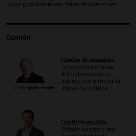
la madrugada del viernes
2026 y conéctate con miles de inversores
Panorama Federal
Episodios
Audio.
Violento robo en peluquería de
Córdoba: delincuentes escapados con
Opinión
dinero y objetos de valor
Panorama Federal
Episodios
Audio.
La Mesa Regional por
Cuadro de situación.
Inseguridad Rural convoca a
Errores no forzados
productores agropecuarios para
del Gobierno en su
septiembre
intento por retomar la
Panorama Federal
iniciativa política
Por
Sergio Berensztein
Episodios
Audio.
Se aprueban modificaciones en el
régimen de expropiaciones y desalojos
tras sesión legislativa intensa
Noticias
Conflicto en Asia.
Episodios
Taiwán ensaya cómo
Audio.
Ciudadanía italiana: un fallo