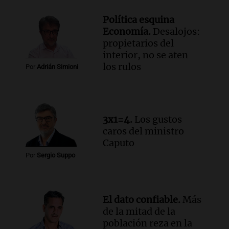
Audio.
Encuentran cuerpo en el Riacho
Santa Fe: se trataría de un hombre
Política esquina
desaparecido mientras practicaba
Economía.
Desalojos:
kitesurf
propietarios del
Panorama Federal
interior, no se aten
Episodios
los rulos
Por
Adrián Simioni
Audio.
Solans Hoteles es patrocinante
porque el concurso “abre un espacio a la
creatividad”
Edición 2026
Episodios
3x1=4.
Los gustos
caros del ministro
Audio.
Femicidio por fuego en el auto:
Caputo
qué dijo la defensa del esposo acusado
Por
Sergio Suppo
Radioinforme 3
Episodios
Audio.
Exconvicto con doble empleo
El dato confiable.
Más
estatal: la SENAF asegura que se enteró
de la mitad de la
por los medios
población reza en la
Radioinforme 3