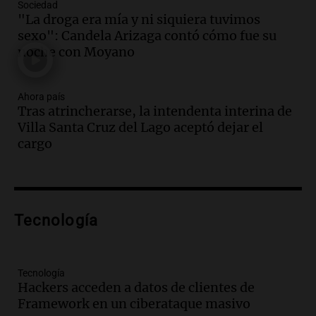
Sociedad
Panorama Federal
"La droga era mía y ni siquiera tuvimos
Episodios
sexo": Candela Arizaga contó cómo fue su
Audio.
Descuentos de hasta 700.000
noche con Moyano
pesos en salarios docentes en Jujuy
generan fuertes críticas
Ahora país
Panorama Federal
Tras atrincherarse, la intendenta interina de
Episodios
Villa Santa Cruz del Lago aceptó dejar el
Audio.
Docentes de Jujuy denuncian
cargo
descuentos de hasta 700.000 pesos en
sus salarios y genera alarma
Panorama Federal
Episodios
Audio.
Siniestro vial en Salta: una mujer
Tecnología
fallece tras perder el control de su
vehículo
Panorama Federal
Tecnología
Episodios
Hackers acceden a datos de clientes de
Audio.
Docentes de Jujuy enfrentan
Framework en un ciberataque masivo
descuentos de hasta 700.000 pesos en