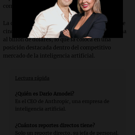
comentó.
La compañía, que fue fundada hace poco más de
cinco años, ha alcanzado una valoración cercana
al billón de dólares, lo que la coloca en una
posición destacada dentro del competitivo
mercado de la inteligencia artificial.
Lectura rápida
¿Quién es Dario Amodei?
Es el CEO de Anthropic, una empresa de
inteligencia artificial.
¿Cuántos reportes directos tiene?
Solo un reporte directo, su jefa de personal.