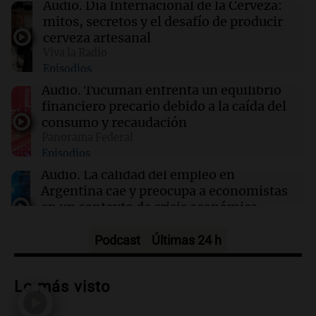
Audio.
Día Internacional de la Cerveza:
Cristina Kirchner: evacuaron a los vecinos
mitos, secretos y el desafío de producir
cerveza artesanal
Viva la Radio
16:15
Mundo
Episodios
Cameron Hamilton asumirá la FEMA tras su
confirmación en el Senado de EE.UU.
Audio.
Tucumán enfrenta un equilibrio
financiero precario debido a la caída del
consumo y recaudación
16:11
Espectáculos
Panorama Federal
Falleció William Orbit, el influyente productor
Episodios
que transformó la música pop a los 69 años
Audio.
La calidad del empleo en
Argentina cae y preocupa a economistas
en un contexto de crisis económica
Panorama Federal
Episodios
Podcast
Últimas 24 h
Audio.
Audiencia por tragedia vial en
Altas Cumbres: peritos analizan
Lo más visto
teléfono de Óscar González
Panorama Federal