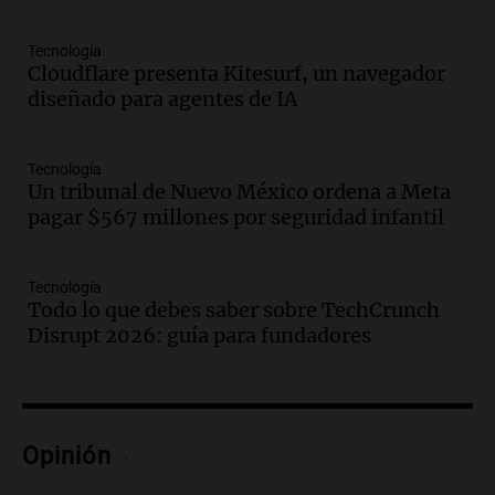
sus salarios, denuncian desde el
sindicato
Tecnología
Panorama Federal
Cloudflare presenta Kitesurf, un navegador
Episodios
diseñado para agentes de IA
Audio.
La justicia reconoce el COVID
como enfermedad laboral tras caso de
docente fallecido en 2021
Tecnología
Panorama Federal
Un tribunal de Nuevo México ordena a Meta
Episodios
pagar $567 millones por seguridad infantil
Audio.
Trágico siniestro vial en Salta:
mujer pierde la vida en accidente en
Tecnología
circunvalación Oeste
Todo lo que debes saber sobre TechCrunch
Panorama Federal
Disrupt 2026: guía para fundadores
Episodios
Audio.
La justicia reconoce el COVID
como enfermedad laboral tras el
fallecimiento de un docente
Opinión
Panorama Federal
Episodios