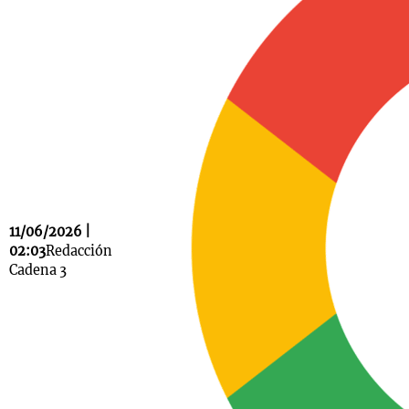
Notas
s
Notas
La Sole en
ial
Mundial 2026
Cadena 3
11/06/2026 |
02:03
Redacción
Cadena 3