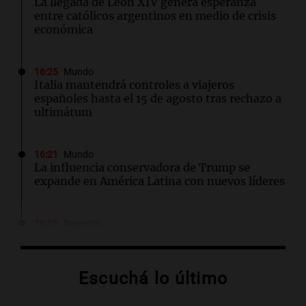
La llegada de León XIV genera esperanza
entre católicos argentinos en medio de crisis
económica
16:25
Mundo
Italia mantendrá controles a viajeros
españoles hasta el 15 de agosto tras rechazo a
ultimátum
16:21
Mundo
La influencia conservadora de Trump se
expande en América Latina con nuevos líderes
16:16
Deportes
Gerónimo Rulli se une al Manchester City tras
dejar el Olympique de Marsella
Escuchá lo último
16:16
Sociedad
Incendio en un edificio al lado de la casa de