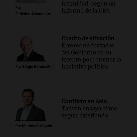
intimidad, según un
Episodios
Por
informe de la UBA
Federico Albarenque
Audio.
Los gustos caros del ministro
Caputo | Por Sergio Suppo
3x1:4
Cuadro de situación.
Episodios
Errores no forzados
del Gobierno en su
intento por retomar la
iniciativa política
Por
Sergio Berensztein
Conflicto en Asia.
Taiwán ensaya cómo
seguir existiendo
Por
Marcos Calligaris