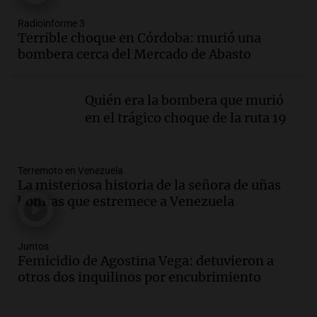
Episodios
Radioinforme 3
Audio.
Solicitan quiebra de Lebron
Terrible choque en Córdoba: murió una
Group en medio de una investigación
bombera cerca del Mercado de Abasto
por estafa piramidal millonaria
Panorama Federal
Episodios
Quién era la bombera que murió
Audio.
Detienen a pareja en Alderete por
en el trágico choque de la ruta 19
venta de medicamentos controlados
mediante delivery
Panorama Federal
Terremoto en Venezuela
Episodios
La misteriosa historia de la señora de uñas
Audio.
El alzobispo García Cueva llama a
bonitas que estremece a Venezuela
la clase dirigente a abordar problemas
económicos y sociales
Panorama Federal
Juntos
Femicidio de Agostina Vega: detuvieron a
Episodios
otros dos inquilinos por encubrimiento
Audio.
La inflación en Buenos Aires
alcanza el 2,9% en julio, generando
incertidumbre sobre el IPC nacional