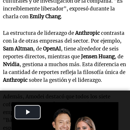
culturales y de investigación de la compañía. "Es
increíblemente liberador", expresó durante la
charla con
Emily Chang
.
La estructura de liderazgo de
Anthropic
contrasta
con la de otras empresas del sector. Por ejemplo,
Sam Altman
, de
OpenAI
, tiene alrededor de seis
reportes directos, mientras que
Jensen Huang
, de
Nvidia
, gestiona a muchos más. Esta diferencia en
la cantidad de reportes refleja la filosofía única de
Anthropic
sobre la gestión y el liderazgo.
Además, Amodei destacó que todos los siete
cofundadores de
Anthropic
continúan en la
Play
empresa, un hecho poco común en el sector.
"Básicamente somos la única compañía en el
Video
espacio que puede hacer esa afirmación",