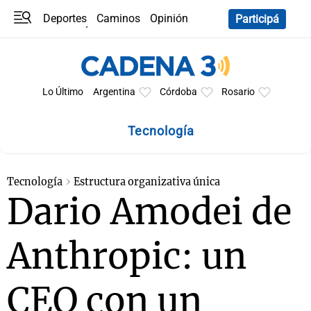
Deportes
Caminos
Opinión
Participá
Programas
Últimas coberturas
Últimas 24 h
En YouTube
Clima
Horóscopo
Lo Último
Argentina
Córdoba
Rosario
Tecnología
Tecnología
Estructura organizativa única
Dario Amodei de
Anthropic: un
CEO con un