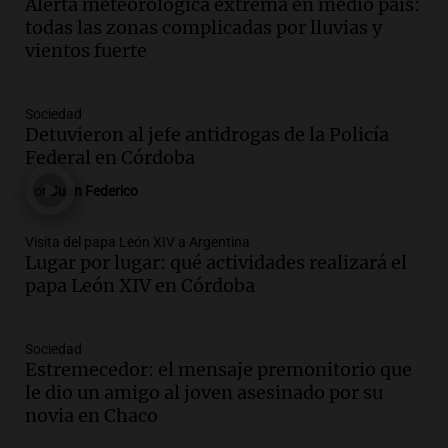
Alerta meteorológica extrema en medio país:
urgencia de resolver la crisis educativa
todas las zonas complicadas por lluvias y
en Tierra del Fuego
vientos fuerte
Panorama Federal
Episodios
Audio.
Policía de Bariloche condenada a
Sociedad
seis meses de prisión por presentar
Detuvieron al jefe antidrogas de la Policía
certificados médicos falsos
Federal en Córdoba
Panorama Federal
Por
Juan Federico
Episodios
Audio.
Rafaela propone aumento del
Visita del papa León XIV a Argentina
40% en la Unidad de Cuenta Municipal
Lugar por lugar: qué actividades realizará el
para afrontar costos
papa León XIV en Córdoba
Panorama Federal
Episodios
Audio.
Asamblea abierta en Rafaela
Sociedad
Estremecedor: el mensaje premonitorio que
contra proyecto de inviolabilidad de la
le dio un amigo al joven asesinado por su
propiedad privada
novia en Chaco
Panorama Federal
Episodios