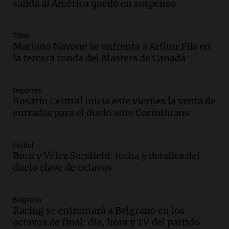
La Mesa de Café
salida al América quedó en suspenso
Episodios
Audio.
Avanza la investigación por
Tenis
intento de asalto a la vivienda del
Mariano Navone se enfrenta a Arthur Fils en
empresario Roberto Zagra en Tucumán
la tercera ronda del Masters de Canadá
Panorama Federal
Episodios
Audio.
Schmuck sobre la recuperación
Deportes
del centro rosarino: "La gastronomía es
Rosario Central inicia este viernes la venta de
fundamental"
entradas para el duelo ante Corinthians
Noticias Rosario
Episodios
Fútbol
Audio.
Juicio a Óscar González: testigos
Boca y Vélez Sarsfield: fecha y detalles del
clave declararán sobre velocidad en las
duelo clave de octavos
altas cumbres
Panorama Federal
Episodios
Belgrano
Racing se enfrentará a Belgrano en los
Audio.
Embajada china en Argentina
octavos de final: día, hora y TV del partido
critica a EE.UU. por amenazas a