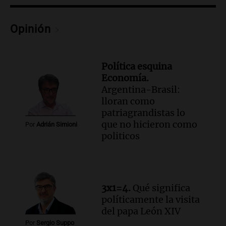
Audio.
Riesgo extremo de incendios en
Córdoba a pesar del sol en Carlos Paz
Opinión
Noticias
Episodios
Política esquina
Economía.
Argentina-Brasil:
lloran como
patriagrandistas lo
que no hicieron como
Por
Adrián Simioni
politicos
3x1=4.
Qué significa
políticamente la visita
del papa León XIV
Por
Sergio Suppo