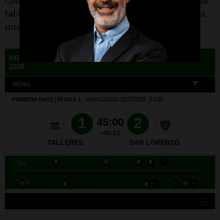
Con este resultado, Talleres suma 13 puntos en la
tabla anual y se encuentra en la posición 29 de la
misma.