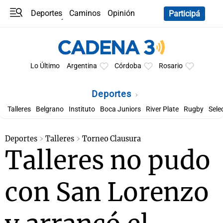
Deportes
Caminos
Opinión
Participá
Programas
Últimas coberturas
Últimas 24 h
En YouTube
Clima
Horóscopo
Lo Último
Argentina
Córdoba
Rosario
Deportes
Talleres
Belgrano
Instituto
Boca Juniors
River Plate
Rugby
Sele
Deportes
Talleres
Torneo Clausura
Talleres no pudo
con San Lorenzo