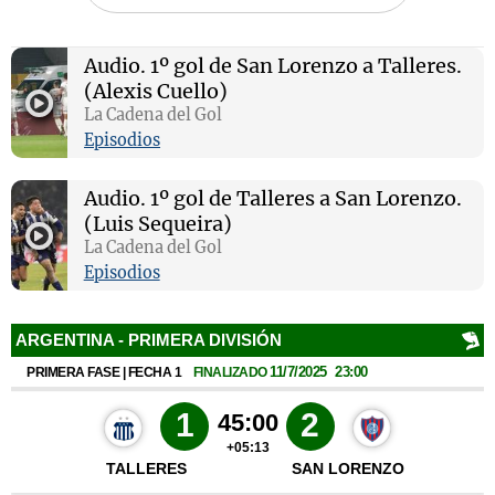
Audio.
1º gol de San Lorenzo a Talleres.
(Alexis Cuello)
Notas
La Cadena del Gol
s
Notas
Episodios
La Sole en
ial
Mundial 2026
Cadena 3
Audio.
1º gol de Talleres a San Lorenzo.
(Luis Sequeira)
La Cadena del Gol
Episodios