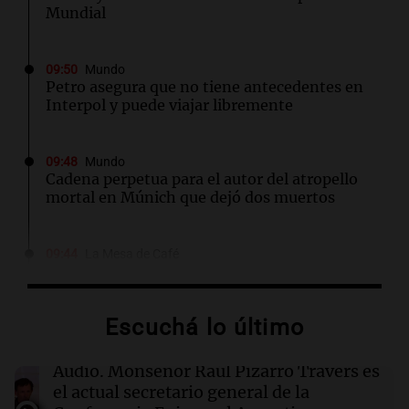
Mundial
09:50
Mundo
Petro asegura que no tiene antecedentes en
Interpol y puede viajar libremente
09:48
Mundo
Cadena perpetua para el autor del atropello
mortal en Múnich que dejó dos muertos
09:44
La Mesa de Café
Del semáforo a la universidad: la
conmovedora historia de "El Duende" y su
hija violinista
Escuchá lo último
09:35
Sociedad
Audio.
Monseñor Raúl Pizarro Travers es
Detienen a un jefe de la Policía Federal en
el actual secretario general de la
Córdoba por robo y abuso de poder