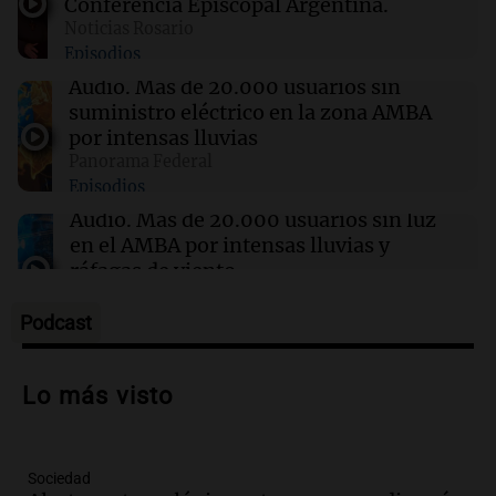
Conferencia Episcopal Argentina.
Noticias Rosario
Episodios
09:34
Deportes
Campaz volvió a entrenar con Central y su
Audio.
Más de 20.000 usuarios sin
salida al América quedó en suspenso
suministro eléctrico en la zona AMBA
por intensas lluvias
Panorama Federal
09:30
Mundo
Episodios
Ola de calor extremo afecta a Italia y Austria
con récords de temperatura y alertas
Audio.
Más de 20.000 usuarios sin luz
sanitarias
en el AMBA por intensas lluvias y
ráfagas de viento
Panorama Federal
Episodios
Podcast
Audio.
Jesús María implementa estrictas
sanciones para erradicar escapes libres y
Lo más visto
mejorar la seguridad vial
Panorama Federal
Episodios
Sociedad
Audio.
Raúl Bondartusen destaca la