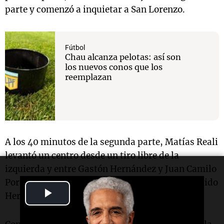
parte y comenzó a inquietar a San Lorenzo.
Fútbol
Chau alcanza pelotas: así son
los nuevos conos que los
reemplazan
A los 40 minutos de la segunda parte, Matías Reali
levantó un centro desde un tiro libre de la
izquierda y entre Gastón Hernández y Juan Camilo
Portilla la metieron en el arco defendido por Guido
Play
Herrera.
Video