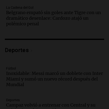
Audio.
Ataque a balazos en Rafaela:
La Cadena del Gol
disparos contra una vivienda y vehículos
Belgrano empató sin goles ante Tigre con un
en los barrios Nogales
dramático desenlace: Cardozo atajó un
Panorama Federal
polémico penal
Episodios
Audio.
Anticipan tormentas fuertes y
descenso de temperatura en Rafaela
para este jueves
Deportes
Panorama Federal
Episodios
Audio.
Charla gratuita sobre prevención
Fútbol
de fenómenos del superniño en el SEOM
Inoxidable: Messi marcó un doblete con Inter
el 7 de agosto
Miami y sumó un nuevo récord después del
Panorama Federal
Mundial
Episodios
Audio.
Del semáforo a la universidad: la
conmovedora historia de "El Duende" y
Deportes
su hija violinista
Campaz volvió a entrenar con Central y su