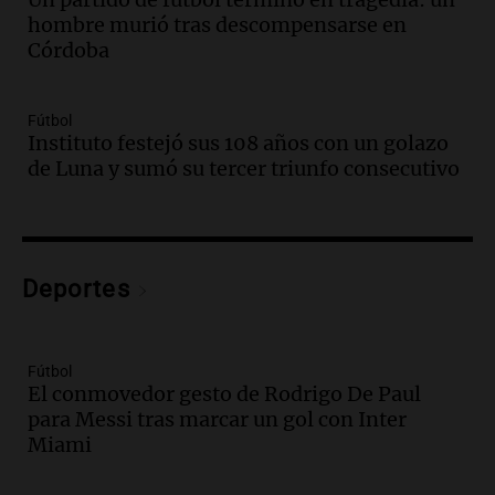
Audio.
Casabindo se prepara para una
hombre murió tras descompensarse en
celebración única: 30.000 turistas y el
Córdoba
tradicional Toreo de la Vincha
Una mañana para todos
Episodios
Fútbol
Audio.
Borges, abogada de Pourrain:
Instituto festejó sus 108 años con un golazo
"Tres hombres se lo llevaron para
de Luna y sumó su tercer triunfo consecutivo
hacerle preguntas y nunca regresó"
Una mañana para todos
Episodios
Audio.
Voluntarios limpiaron 9.000
Deportes
metros del río Suquía y retiraron hasta
800 kilos de basura por jornada
Una mañana para todos
Episodios
Fútbol
El conmovedor gesto de Rodrigo De Paul
Audio.
La historia de la servilleta que
para Messi tras marcar un gol con Inter
firmó Jorge Messi para el primer
Miami
contrato de Leo con Barcelona
Una mañana para todos