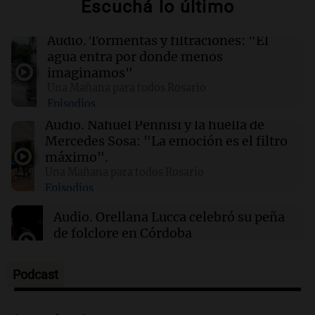
Escuchá lo último
búsqueda
Audio.
Tormentas y filtraciones: "El
01:49
Mundo
agua entra por donde menos
El Pentágono solicita a la industria de defensa
imaginamos"
un aumento en la producción de armas
Una Mañana para todos Rosario
Episodios
01:31
Ciencia
Audio.
Nahuel Pennisi y la huella de
Reducir alimentos dulces no disminuye
Mercedes Sosa: "La emoción es el filtro
antojos ni mejora la salud, según estudio
máximo".
Una Mañana para todos Rosario
Episodios
01:29
Mundo
El lago Mead alcanza su nivel más bajo en 90
Audio.
Orellana Lucca celebró su peña
años, evidenciando la crisis hídrica en EE.UU.
de folclore en Córdoba
Tarde y Media
Episodios
Podcast
Audio.
Trágico accidente en Mendoza:
un muerto y varios heridos tras caída de