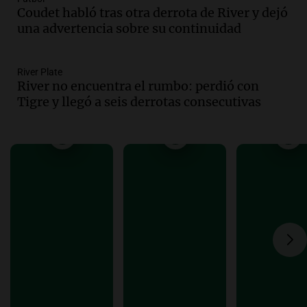
Una mañana para todos
Coudet habló tras otra derrota de River y dejó
Episodios
una advertencia sobre su continuidad
Audio.
Murió Jorge Messi
River Plate
Una mañana para todos
River no encuentra el rumbo: perdió con
Episodios
Tigre y llegó a seis derrotas consecutivas
Audio.
Mateo, a los 25 años, lucha
contra el tiempo: necesita un trasplante
para poder seguir viviend
Una mañana para todos
Episodios
Audio.
Estiman que la inflación nacional
de julio será menor al 2,9% registrado
en CABA
Una mañana para todos
Episodios
Audio.
Altas Cumbres: rescataron a una