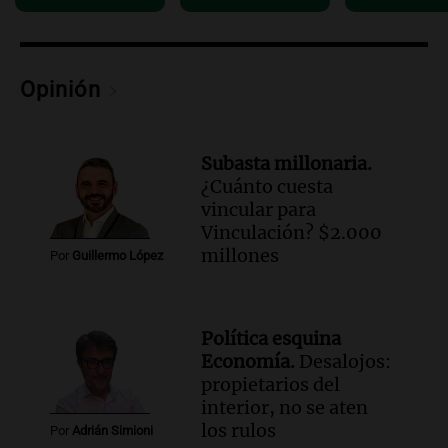
cabra que llevaba ocho días atrapada en
un precipicio
Una mañana para todos
Episodios
Opinión
Audio.
Chile planteó mejorar la
conectividad fronteriza, aérea y digital
con Jujuy
Subasta millonaria.
Panorama Federal
¿Cuánto cuesta
Episodios
vincular para
Vinculación? $2.000
millones
Por
Guillermo López
Política esquina
Economía.
Desalojos:
propietarios del
interior, no se aten
los rulos
Por
Adrián Simioni