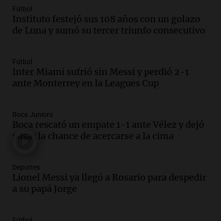
Episodios
Fútbol
Instituto festejó sus 108 años con un golazo
Audio.
Joan Gaspart: "Sin Jorge, no sé si
de Luna y sumó su tercer triunfo consecutivo
Messi hubiera llegado adonde llegó"
Una mañana para todos
Episodios
Fútbol
Inter Miami sufrió sin Messi y perdió 2-1
Audio.
El orgullo y el sueño argentino de
ante Monterrey en la Leagues Cup
Jorge Messi en una entrevista con Rony
Vargas en 2007
Una mañana para todos
Boca Juniors
Episodios
Boca rescató un empate 1-1 ante Vélez y dejó
Audio.
El abuelo de Agostina Vega, tras
pasar la chance de acercarse a la cima
las nuevas detenciones: "En esa casa
todos tenían algo que ver"
Deportes
Una mañana para todos
Lionel Messi ya llegó a Rosario para despedir
Episodios
a su papá Jorge
Audio.
Una nutricionista derribó el mito
del desayuno ideal: qué alimentos
conviene priorizar
Fútbol