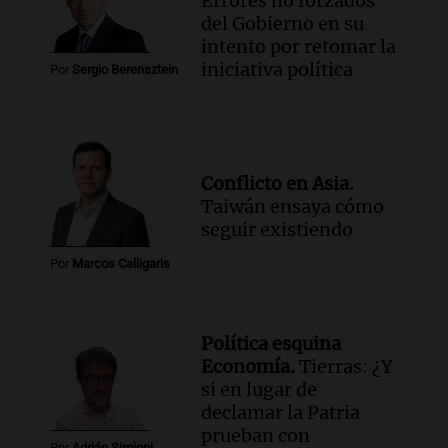
Errores no forzados
del Gobierno en su
intento por retomar la
iniciativa política
Por
Sergio Berensztein
Conflicto en Asia.
Taiwán ensaya cómo
seguir existiendo
Por
Marcos Calligaris
Política esquina
Economía.
Tierras: ¿Y
si en lugar de
declamar la Patria
prueban con
Por
Adrián Simioni