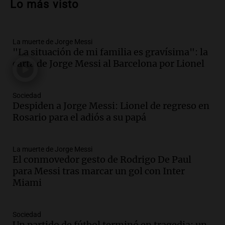
Lo más visto
vehículos desde un puente
Panorama Federal
Episodios
La muerte de Jorge Messi
Audio.
Tragedia en Mendoza: un muerto
"La situación de mi familia es gravísima": la
y cinco heridos tras caer dos autos desde
carta de Jorge Messi al Barcelona por Lionel
un puente
Una mañana para todos
Episodios
Sociedad
Audio.
Messi llegará esta noche a
Despiden a Jorge Messi: Lionel de regreso en
Rosario para acompañar a su familia
Rosario para el adiós a su papá
tras la muerte de su papá
Una mañana para todos
La muerte de Jorge Messi
Episodios
El conmovedor gesto de Rodrigo De Paul
Audio.
Ley de Propiedad Privada: el revés
para Messi tras marcar un gol con Inter
en el Congreso expuso una debilidad
Miami
comunicacional del Gobierno
Una mañana para todos
Episodios
Sociedad
Un partido de fútbol terminó en tragedia: un