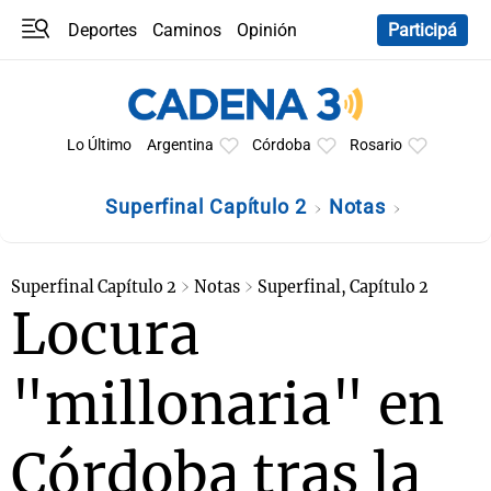
Deportes
Caminos
Opinión
Participá
Programas
Últimas coberturas
Últimas 24 h
En YouTube
Clima
Horóscopo
Lo Último
Argentina
Córdoba
Rosario
Superfinal Capítulo 2
Notas
Superfinal Capítulo 2
Notas
Superfinal, Capítulo 2
Locura
"millonaria" en
Córdoba tras la