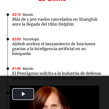
02:13
Mundo
Más de 1.300 vuelos cancelados en Shanghái
ante la llegada del tifón Dolphin
02:03
Tecnología
Airbnb acelera el lanzamiento de funciones
gracias a la inteligencia artificial en su
búsqueda
01:49
Mundo
El Pentágono solicita a la industria de defensa
un aumento en la producción de armas
Play
01:31
Ciencia
Reducir alimentos dulces no disminuye
antojos ni mejora la salud, según estudio
Video