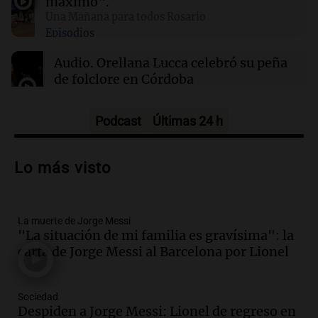
máximo".
Clima en Santa Fe: cómo estará el tiempo este
Una Mañana para todos Rosario
domingo 9 de agosto
Episodios
Audio.
Orellana Lucca celebró su peña
de folclore en Córdoba
Tarde y Media
Episodios
Podcast
Últimas 24 h
Audio.
Trágico accidente en Mendoza:
un muerto y varios heridos tras caída de
Lo más visto
vehículos desde un puente
Panorama Federal
Episodios
La muerte de Jorge Messi
Audio.
Tragedia en Mendoza: un muerto
"La situación de mi familia es gravísima": la
y cinco heridos tras caer dos autos desde
carta de Jorge Messi al Barcelona por Lionel
un puente
Una mañana para todos
Episodios
Sociedad
Audio.
Messi llegará esta noche a
Despiden a Jorge Messi: Lionel de regreso en