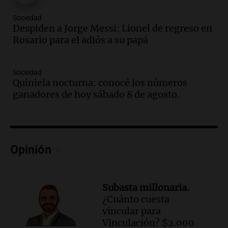
Una mañana para todos
Episodios
Sociedad
Audio.
El abuelo de Agostina Vega, tras
Despiden a Jorge Messi: Lionel de regreso en
las nuevas detenciones: "En esa casa
Rosario para el adiós a su papá
todos tenían algo que ver"
Una mañana para todos
Sociedad
Episodios
Quiniela nocturna: conocé los números
Audio.
Una nutricionista derribó el mito
ganadores de hoy sábado 8 de agosto.
del desayuno ideal: qué alimentos
conviene priorizar
Una mañana para todos
Episodios
Opinión
Audio.
Murió Jorge Messi
Una mañana para todos
Episodios
Subasta millonaria.
¿Cuánto cuesta
Audio.
Mateo, a los 25 años, lucha
vincular para
contra el tiempo: necesita un trasplante
Vinculación? $2.000