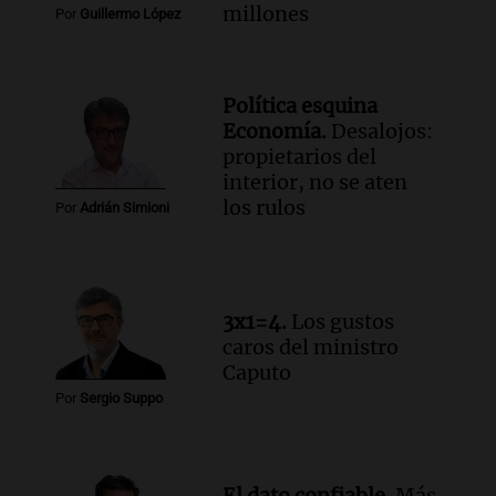
para poder seguir viviend
millones
Por
Guillermo López
Una mañana para todos
Episodios
Audio.
Estiman que la inflación nacional
Política esquina
de julio será menor al 2,9% registrado
Economía.
Desalojos:
en CABA
propietarios del
Una mañana para todos
interior, no se aten
Episodios
los rulos
Por
Adrián Simioni
Audio.
Altas Cumbres: rescataron a una
cabra que llevaba ocho días atrapada en
un precipicio
Una mañana para todos
3x1=4.
Los gustos
Episodios
caros del ministro
Audio.
Chile planteó mejorar la
Caputo
conectividad fronteriza, aérea y digital
Por
Sergio Suppo
con Jujuy
Panorama Federal
Episodios
El dato confiable.
Más