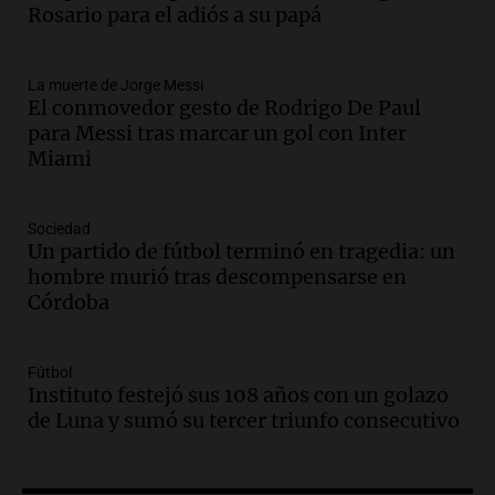
Rosario para acompañar a su familia
Rosario para el adiós a su papá
tras la muerte de su papá
Una mañana para todos
La muerte de Jorge Messi
Episodios
El conmovedor gesto de Rodrigo De Paul
Audio.
Ley de Propiedad Privada: el revés
para Messi tras marcar un gol con Inter
en el Congreso expuso una debilidad
Miami
comunicacional del Gobierno
Una mañana para todos
Episodios
Sociedad
Un partido de fútbol terminó en tragedia: un
Audio.
Casabindo se prepara para una
hombre murió tras descompensarse en
celebración única: 30.000 turistas y el
Córdoba
tradicional Toreo de la Vincha
Una mañana para todos
Episodios
Fútbol
Audio.
Borges, abogada de Pourrain:
Instituto festejó sus 108 años con un golazo
"Tres hombres se lo llevaron para
de Luna y sumó su tercer triunfo consecutivo
hacerle preguntas y nunca regresó"
Una mañana para todos
Episodios