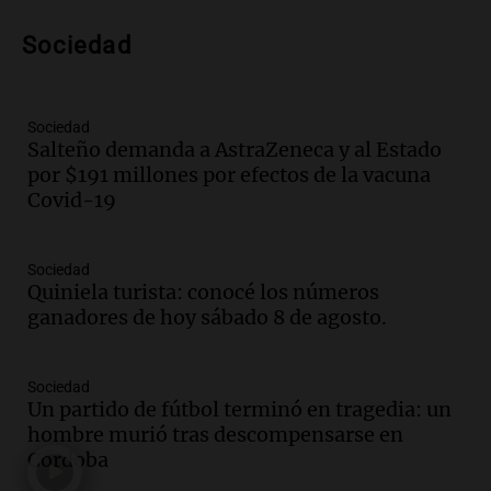
Audio.
Voluntarios limpiaron 9.000
Sociedad
metros del río Suquía y retiraron hasta
800 kilos de basura por jornada
Una mañana para todos
Episodios
Sociedad
Salteño demanda a AstraZeneca y al Estado
Audio.
La historia de la servilleta que
por $191 millones por efectos de la vacuna
firmó Jorge Messi para el primer
Covid-19
contrato de Leo con Barcelona
Una mañana para todos
Episodios
Sociedad
Quiniela turista: conocé los números
Audio.
Joan Gaspart: "Sin Jorge, no sé si
ganadores de hoy sábado 8 de agosto.
Messi hubiera llegado adonde llegó"
Una mañana para todos
Episodios
Sociedad
Un partido de fútbol terminó en tragedia: un
Audio.
El orgullo y el sueño argentino de
hombre murió tras descompensarse en
Jorge Messi en una entrevista con Rony
Córdoba
Vargas en 2007