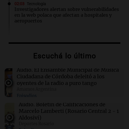
02:03
Tecnología
Investigadores alertan sobre vulnerabilidades
en la web polaca que afectan a hospitales y
aeropuertos
01:49
Mundo
Trump vuelve a intentar limitar la ciudadanía
por nacimiento con nuevas órdenes ejecutivas
Escuchá lo último
01:31
Ciencia
Audio.
El Ensamble Municipal de Música
Descubren vida inesperada en el cuerpo de
Ciudadana de Córdoba deleitó a los
Ötzi, el hombre de hielo de 5.300 años
oyentes de la radio a puro tango
Amamos Argentina
Episodios
00:55
Mundo
China se prepara para el tifón Dolphin; cierran
Audio.
Boletín de Calificaciones de
escuelas y actividades turísticas en varias
Marcelo Lamberti (Rosario Central 2 - 1
provincias
Aldosivi)
Deportes Rosario