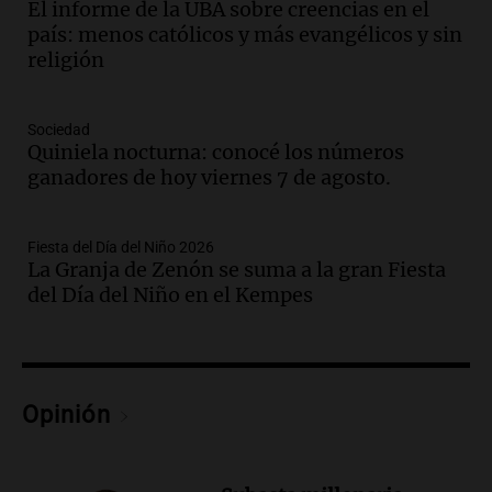
El informe de la UBA sobre creencias en el
Audio.
La justicia reconoce al COVID
país: menos católicos y más evangélicos y sin
como enfermedad laboral tras la muerte
religión
de un docente
Panorama Federal
Episodios
Sociedad
Audio.
Aumento de tarifas de luz en San
Quiniela nocturna: conocé los números
Luis a partir de agosto por nueva
ganadores de hoy viernes 7 de agosto.
regulación de la energía
Panorama Federal
Episodios
Fiesta del Día del Niño 2026
La Granja de Zenón se suma a la gran Fiesta
Audio.
Gabriela Irrazábal: “Un 35,5% de
del Día del Niño en el Kempes
la población del país fue a templos a
buscar ayuda el último año”
La Argentina, hoy
Episodios
Audio.
"Algo pasó al aterrizar": dudas
Opinión
sobre la muerte del kitesurfista en
Santa Fe.
Noticias Rosario