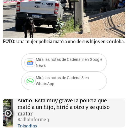
Notas
s
Notas
La Sole en
FOTO:
Una mujer policía mató a uno de sus hijos en Córdoba.
ial
Mundial 2026
Cadena 3
Mirá las notas de Cadena 3 en Google
News
Mirá las notas de Cadena 3 en
WhatsApp
Audio.
Está muy grave la policía que
mató a un hijo, hirió a otro y se quiso
matar
Radioinforme 3
Episodios