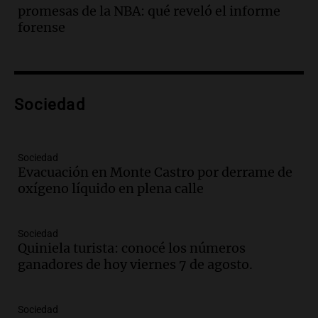
edificios y una casa del estudiante para
promesas de la NBA: qué reveló el informe
jóvenes de la región
forense
Panorama Federal
Episodios
Audio.
Preparativos finales para la gran
exposición en la sociedad rural de
Bulaya este sábado
Sociedad
Panorama Federal
Episodios
Audio.
Denuncias por represión en el
Sociedad
Congreso y evacuación por derrame de
Evacuación en Monte Castro por derrame de
oxígeno en Montecastro
oxígeno líquido en plena calle
Panorama Federal
Episodios
Sociedad
Audio.
Río Gallegos reporta frío extremo
Quiniela turista: conocé los números
y llega avión para escuelas de la décima
ganadores de hoy viernes 7 de agosto.
brigada aérea
Panorama Federal
Episodios
Sociedad