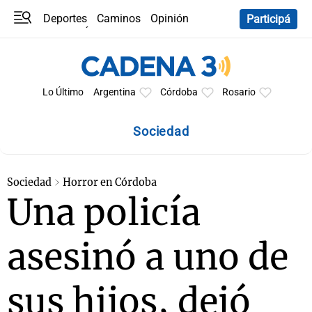
Deportes
Caminos
Opinión
Participá
Programas
Últimas coberturas
Últimas 24 h
En YouTube
Clima
Horóscopo
Lo Último
Argentina
Córdoba
Rosario
Sociedad
Sociedad
Horror en Córdoba
Una policía
asesinó a uno de
sus hijos, dejó