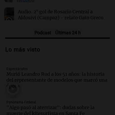
Episodios
00:32
Clima
Clima en Salta: cómo estará el tiempo este
Audio.
2° gol de Rosario Central a
sábado 8 de agosto
Aldosivi (Campaz) - relato Gato Greco
Deportes Rosario
Episodios
Podcast
Últimas 24 h
Audio.
Nuevo desarrollo urbano y casa
del estudiante impulsan el crecimiento
Lo más visto
en Villa María
Panorama Federal
Episodios
Espectáculos
Audio.
La gran exposición de la rural de
Murió Leandro Rud a los 51 años: la historia
la Bulaya abrirá sus puertas mañana con
del representante de modelos que marcó una
diversas actividades y sorpresas
época
Panorama Federal
Episodios
Audio.
Villa María presenta nuevos
Panorama Federal
edificios y proyecta una casa del
"Algo pasó al aterrizar": dudas sobre la
estudiante con 48 municipios
muerte del kitesurfista en Santa Fe