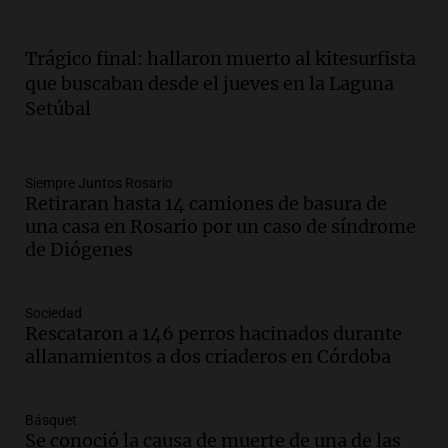
involucrados
Panorama Federal
Episodios
Trágico final: hallaron muerto al kitesurfista
Audio.
1° gol de Rosario Central a
que buscaban desde el jueves en la Laguna
Aldosivi (Zalazar en contra) - relato
Setúbal
Gato Greco
Deportes Rosario
Episodios
Audio.
Recomendaciones de vino
Siempre Juntos Rosario
Retiraran hasta 14 camiones de basura de
bonarda para disfrutar el fin de semana
una casa en Rosario por un caso de síndrome
en Mendoza
de Diógenes
Panorama Federal
Episodios
Audio.
Mañana inicia la gran exposición
Sociedad
en la Sociedad Rural de Bulaya con
Rescataron a 146 perros hacinados durante
actividades para toda la familia
allanamientos a dos criaderos en Córdoba
Panorama Federal
Episodios
Básquet
Audio.
Villa María presenta nuevos
Se conoció la causa de muerte de una de las