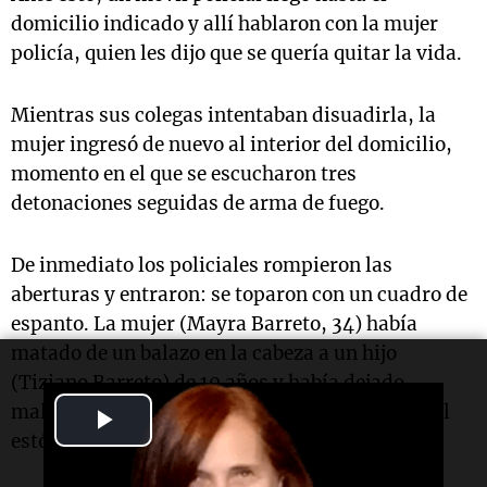
domicilio indicado y allí hablaron con la mujer
policía, quien les dijo que se quería quitar la vida.
Mientras sus colegas intentaban disuadirla, la
mujer ingresó de nuevo al interior del domicilio,
momento en el que se escucharon tres
detonaciones seguidas de arma de fuego.
De inmediato los policiales rompieron las
aberturas y entraron: se toparon con un cuadro de
espanto. La mujer (Mayra Barreto, 34) había
matado de un balazo en la cabeza a un hijo
(Tiziano Barreto) de 10 años y había dejado
malherida a otra hija de 6 años, con un tiro en el
Play
estómago.
Video