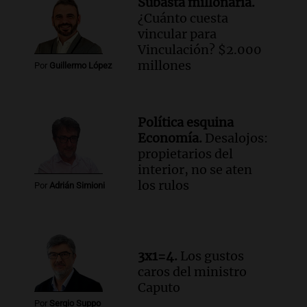
Subasta millonaria.
Episodios
¿Cuánto cuesta
Audio.
José Roccuzzo, cortes de carne y
vincular para
compras de Antonella: bromas en
Vinculación? $2.000
Rosario.
millones
Por
Guillermo López
Ahora país
Episodios
Audio.
José Roccuzzo, cortes de carne y
Política esquina
compras de Antonella: bromas en
Economía.
Desalojos:
Rosario.
propietarios del
Viva la Radio Rosario
interior, no se aten
Episodios
los rulos
Por
Adrián Simioni
Audio.
Luciano Cáceres llega a Córdoba a
presentar “Paraíso”, una obra que
cuestiona certezas masculinas
Amamos Argentina
3x1=4.
Los gustos
Episodios
caros del ministro
Caputo
Por
Sergio Suppo