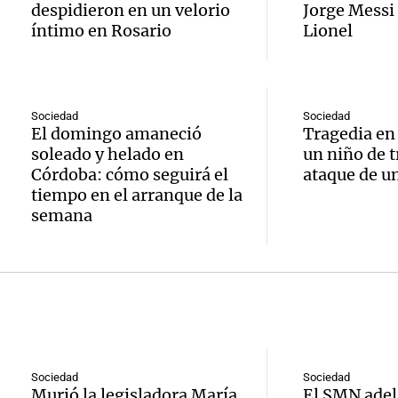
argent
despidieron en un velorio
Jorge Messi 
por hi
Bombe
íntimo en Rosario
Lionel
regresa
argent
Audio.
asiste
tras co
Amamos lo
Amayc
sender
Episodios
con Br
Sociedad
Sociedad
Valle 
fractu
El domingo amaneció
Tragedia en
Panorama F
soleado y helado en
un niño de t
en
tobill
Episodios
Córdoba: cómo seguirá el
ataque de un
Audio.
tiempo en el arranque de la
invest
refugi
semana
Suspe
intern
Rosa
descue
sobre
Panorama F
SUBE 
Episodios
con n
Audio.
aumen
tecnol
critica
tarifas
Sociedad
Sociedad
médic
Murió la legisladora María
El SMN adel