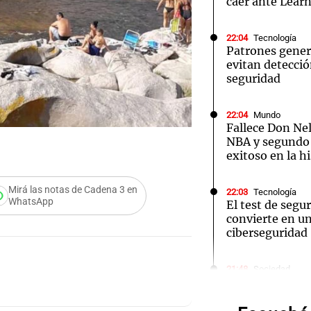
caer ante Lear
22:04
Tecnología
Patrones gener
evitan detecci
seguridad
Notas
Notas
No
22:04
Mundo
e en Cadena 3
El huracán de Arequito
Cadena 3 en
Fallece Don Nel
NBA y segundo
exitoso en la hi
Mirá las notas de Cadena 3 en
22:03
Tecnología
WhatsApp
El test de segu
convierte en un
ciberseguridad
Audio.
21:48
Sociedad
Quini: nadie ace
de
números y los 
dólares se repa