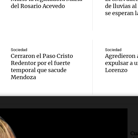
Audio.
desreg
SUBTE
del Rosario Acevedo
de lluvias 
Panorama F
evalúa
financi
se esperan 
Buenos
Episodios
apelac
aument
desde 
la Cor
moros
Panorama F
Audio.
Episodios
Suprem
Buenos
Sociedad
Sociedad
carden
Cerraron el Paso Cristo
Agredieron a
fallo 
Redentor por el fuerte
expulsar a 
Panorama F
Rossi 
temporal que sacude
Lorenzo
Episodios
Audio.
aparta
Mendoza
que la 
Bulaya
Pagan
social
prepar
rector
siendo
cierre 
Panorama F
Audio.
“despr
Episodios
gran 
Senad
burlad
Política esquina
Cu