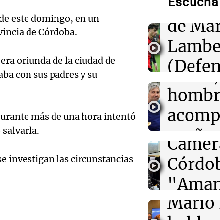
Escuchá 
Califi
apostadores
 de este domingo, en un
de Mar
ovincia de Córdoba.
21:36
Deportes
Lambe
El futbolista a
Audio.
Pourrain perma
, era oriunda de la ciudad de
(Defen
una cárcel de 
Messi,
en EE. UU.
ba con sus padres y su
Justici
hombr
Audio.
21:32
Ciencia
Newell
¿Por qué los d
acomp
 durante más de una hora intentó
evolucionaron
Pailos 
Deportes Ro
diminutos si a
 salvarla.
sueño
Episodios
gigantescas pr
Camer
La previa
Audio.
se investigan las circunstancias
Córdob
Episodios
21:31
Ciencia
Químicos rompe
Palmer
"Amam
reacciones quím
electrones dir
Audio.
Mario 
Domin
solución