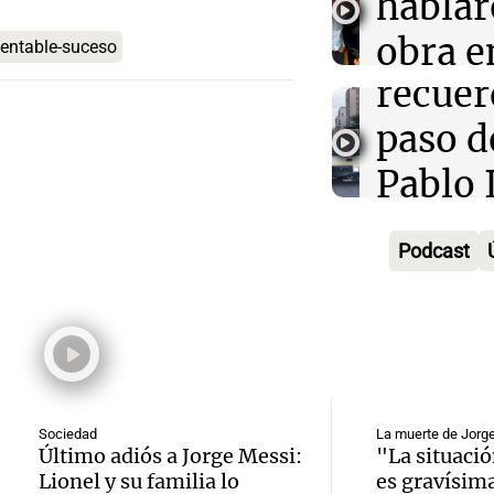
espera
hablar
Amamos lo
Episodios
XIV co
obra e
entable-suceso
Audio.
recuer
Cadena
observ
paso d
Amamos lo
Episodios
de Bo
Pablo 
Audio.
Alegre
traspa
enten
Podcast
imperd
la mir
qué
cordob
Amamos lo
cantab
Episodios
los am
Audio.
histori
la ast
diplom
club d
Sociedad
La muerte de Jorg
Amamos lo
Último adiós a Jorge Messi:
"La situació
embaj
revolu
Episodios
Audio.
Lionel y su familia lo
es gravísima