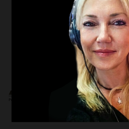
Por
Adriá
Por
Sergi
Subasta
millonaria.
¿Cuánto cuesta
vincular para
Por
Guillermo López
Vinculación?
Por
Federico
$2.000 millones
Albarenq