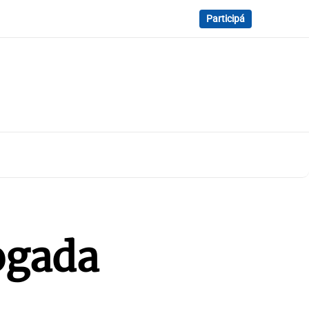
Participá
ogada