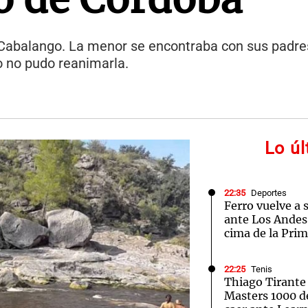
e Cabalango. La menor se encontraba con sus padr
o no pudo reanimarla.
Lo ú
22:35
Deportes
Ferro vuelve a 
ante Los Andes 
cima de la Pri
22:25
Tenis
Thiago Tirante 
Masters 1000 d