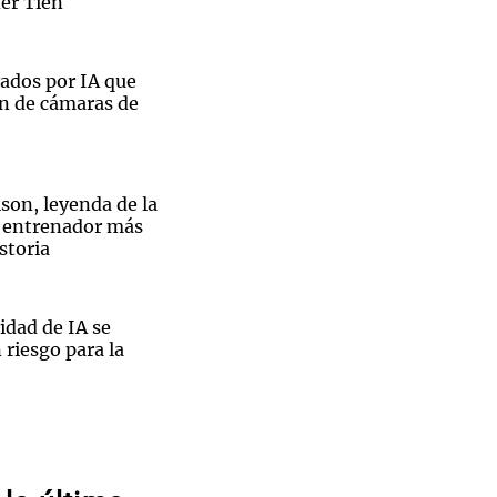
ner Tien
ados por IA que
ón de cámaras de
Notas
tas
Notas
Venezuela de
 Groenlandia
Comprometidos
Madur
son, leyenda de la
 entrenador más
storia
ridad de IA se
 riesgo para la
Boletín
rtó los seis
3 millones de
rtirán entre 44