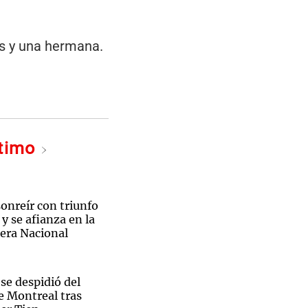
es y una hermana.
ltimo
sonreír con triunfo
y se afianza en la
mera Nacional
se despidió del
e Montreal tras