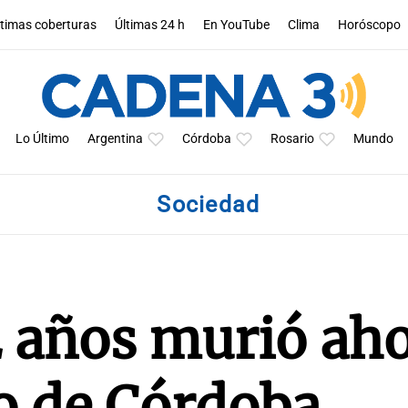
ltimas coberturas
Últimas 24 h
En YouTube
Clima
Horóscopo
Lo Último
Argentina
Córdoba
Rosario
Mundo
Sociedad
2 años murió ah
o de Córdoba