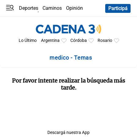
Deportes
Caminos
Opinión
Participá
Programas
Últimas coberturas
Últimas 24 h
En YouTube
Clima
Horóscopo
Lo Último
Argentina
Córdoba
Rosario
medico - Temas
Por favor intente realizar la búsqueda más
tarde.
Descargá nuestra App