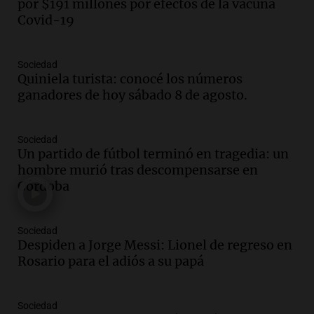
por $191 millones por efectos de la vacuna
firmó Jorge Messi para el primer
Covid-19
contrato de Leo con Barcelona
Una mañana para todos
Episodios
Sociedad
Quiniela turista: conocé los números
Audio.
Joan Gaspart: "Sin Jorge, no sé si
ganadores de hoy sábado 8 de agosto.
Messi hubiera llegado adonde llegó"
Una mañana para todos
Episodios
Sociedad
Un partido de fútbol terminó en tragedia: un
Audio.
El orgullo y el sueño argentino de
hombre murió tras descompensarse en
Jorge Messi en una entrevista con Rony
Córdoba
Vargas en 2007
Una mañana para todos
Episodios
Sociedad
Audio.
El abuelo de Agostina Vega, tras
Despiden a Jorge Messi: Lionel de regreso en
las nuevas detenciones: "En esa casa
Rosario para el adiós a su papá
todos tenían algo que ver"
Una mañana para todos
Sociedad
Episodios