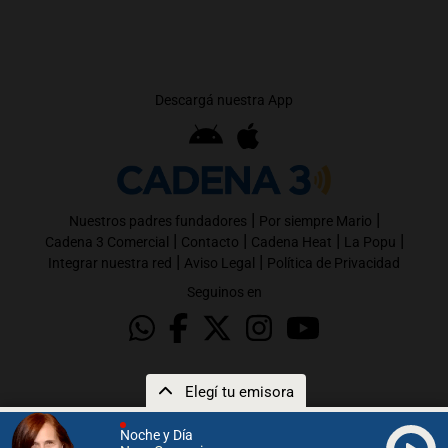
Descargá nuestra App
|
|
Nuestros padres fundadores
Por siempre Mario
|
|
|
|
Cadena 3 Comercial
Contacto
Cadena Heat
La Popu
|
|
Integrar nuestra red
Aviso Legal
Política de Privacidad
Seguinos en
Elegí tu emisora
Noche y Día