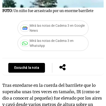
FOTO:
Un niño fue arrastrado por un enorme barrilete
Notas
s
Notas
Mirá las notas de Cadena 3 en Google
News
La Sole en
ial
Mundial 2026
Cadena 3
Mirá las notas de Cadena 3 en
WhatsApp
Escuchá la nota
Tras enredarse en la cuerda del barrilete que lo
superaba unas tres veces en tamaño, IR (como se
dio a conocer al pequeño) fue elevado por los aires
y cayó desde varios metros de altura sobre un