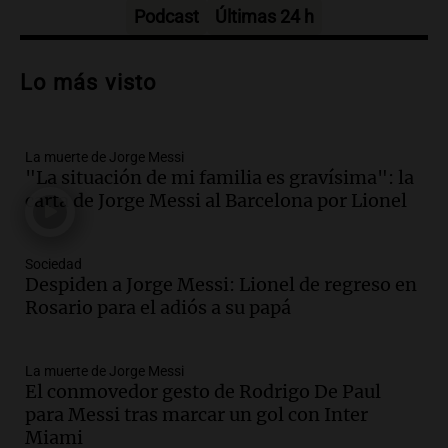
Episodios
Podcast
Últimas 24 h
Audio.
Trágico accidente en Mendoza:
un muerto y varios heridos tras caída de
Lo más visto
vehículos desde un puente
Panorama Federal
Episodios
La muerte de Jorge Messi
Audio.
Tragedia en Mendoza: un muerto
"La situación de mi familia es gravísima": la
y cinco heridos tras caer dos autos desde
carta de Jorge Messi al Barcelona por Lionel
un puente
Una mañana para todos
Episodios
Sociedad
Audio.
Messi llegará esta noche a
Despiden a Jorge Messi: Lionel de regreso en
Rosario para acompañar a su familia
Rosario para el adiós a su papá
tras la muerte de su papá
Una mañana para todos
La muerte de Jorge Messi
Episodios
El conmovedor gesto de Rodrigo De Paul
Audio.
Ley de Propiedad Privada: el revés
para Messi tras marcar un gol con Inter
en el Congreso expuso una debilidad
Miami