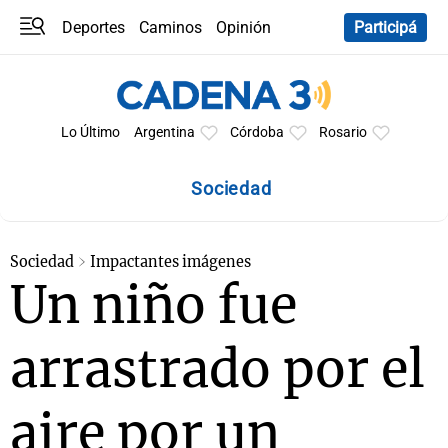
Deportes
Caminos
Opinión
Participá
Programas
Últimas coberturas
Últimas 24 h
En YouTube
Clima
Horóscopo
Lo Último
Argentina
Córdoba
Rosario
Sociedad
Sociedad
Impactantes imágenes
Un niño fue
arrastrado por el
aire por un