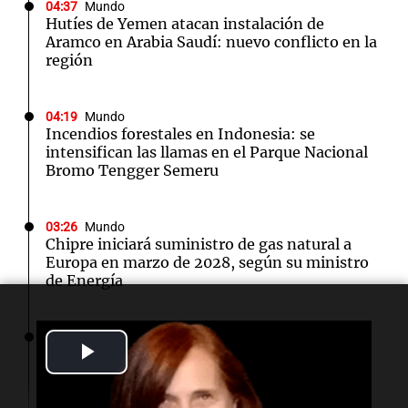
04:37
Mundo
Hutíes de Yemen atacan instalación de
Aramco en Arabia Saudí: nuevo conflicto en la
región
04:19
Mundo
Incendios forestales en Indonesia: se
intensifican las llamas en el Parque Nacional
Bromo Tengger Semeru
03:26
Mundo
Chipre iniciará suministro de gas natural a
Europa en marzo de 2028, según su ministro
de Energía
02:13
Mundo
Play
Más de 1.300 vuelos cancelados en Shanghái
ante la llegada del tifón Dolphin
Video