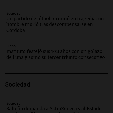
comunicacional del Gobierno
Una mañana para todos
Episodios
Sociedad
Un partido de fútbol terminó en tragedia: un
Audio.
Casabindo se prepara para una
hombre murió tras descompensarse en
celebración única: 30.000 turistas y el
Córdoba
tradicional Toreo de la Vincha
Una mañana para todos
Episodios
Fútbol
Audio.
Borges, abogada de Pourrain:
Instituto festejó sus 108 años con un golazo
"Tres hombres se lo llevaron para
de Luna y sumó su tercer triunfo consecutivo
hacerle preguntas y nunca regresó"
Una mañana para todos
Episodios
Audio.
Voluntarios limpiaron 9.000
Sociedad
metros del río Suquía y retiraron hasta
800 kilos de basura por jornada
Una mañana para todos
Episodios
Sociedad
Salteño demanda a AstraZeneca y al Estado
Audio.
La historia de la servilleta que