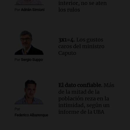
interior, no se aten
Episodios
los rulos
Por
Adrián Simioni
Audio.
Altas Cumbres: rescataron a una
cabra que llevaba ocho días atrapada en
un precipicio
Una mañana para todos
3x1=4.
Los gustos
Episodios
caros del ministro
Audio.
Chile planteó mejorar la
Caputo
conectividad fronteriza, aérea y digital
Por
Sergio Suppo
con Jujuy
Panorama Federal
Episodios
El dato confiable.
Más
de la mitad de la
población reza en la
intimidad, según un
Por
informe de la UBA
Federico Albarenque