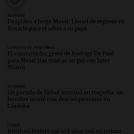
Una mañana para todos
Episodios
Sociedad
Audio.
Messi llegará esta noche a
Despiden a Jorge Messi: Lionel de regreso en
Rosario para acompañar a su familia
Rosario para el adiós a su papá
tras la muerte de su papá
Una mañana para todos
La muerte de Jorge Messi
Episodios
El conmovedor gesto de Rodrigo De Paul
Audio.
Ley de Propiedad Privada: el revés
para Messi tras marcar un gol con Inter
en el Congreso expuso una debilidad
Miami
comunicacional del Gobierno
Una mañana para todos
Episodios
Sociedad
Un partido de fútbol terminó en tragedia: un
Audio.
Casabindo se prepara para una
hombre murió tras descompensarse en
celebración única: 30.000 turistas y el
Córdoba
tradicional Toreo de la Vincha
Una mañana para todos
Episodios
Fútbol
Audio.
Borges, abogada de Pourrain:
Instituto festejó sus 108 años con un golazo