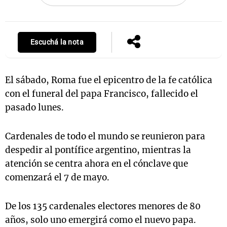
Escuchá la nota
Notas
s
Notas
La Sole en
ial
Mundial 2026
Cadena 3
El sábado, Roma fue el epicentro de la fe católica
con el funeral del papa Francisco, fallecido el
pasado lunes.
Cardenales de todo el mundo se reunieron para
despedir al pontífice argentino, mientras la
atención se centra ahora en el cónclave que
comenzará el 7 de mayo.
De los 135 cardenales electores menores de 80
años, solo uno emergirá como el nuevo papa.