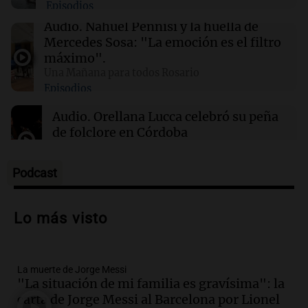
Episodios
01:49
Mundo
Audio.
Nahuel Pennisi y la huella de
El Pentágono solicita a la industria de defensa
Mercedes Sosa: "La emoción es el filtro
un aumento en la producción de armas
máximo".
Una Mañana para todos Rosario
Episodios
01:31
Ciencia
Reducir alimentos dulces no disminuye
Audio.
Orellana Lucca celebró su peña
antojos ni mejora la salud, según estudio
de folclore en Córdoba
Tarde y Media
Episodios
Podcast
Audio.
Trágico accidente en Mendoza:
un muerto y varios heridos tras caída de
Lo más visto
vehículos desde un puente
Panorama Federal
Episodios
La muerte de Jorge Messi
Audio.
Tragedia en Mendoza: un muerto
"La situación de mi familia es gravísima": la
y cinco heridos tras caer dos autos desde
carta de Jorge Messi al Barcelona por Lionel
un puente