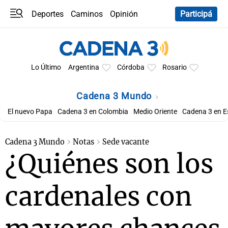
Deportes
Caminos
Opinión
Participá
Programas
Últimas coberturas
Últimas 24 h
En YouTube
Clima
Horóscopo
Lo Último
Argentina
Córdoba
Rosario
Cadena 3 Mundo
El nuevo Papa
Cadena 3 en Colombia
Medio Oriente
Cadena 3 en 
Cadena 3 Mundo
Notas
Sede vacante
¿Quiénes son los
cardenales con