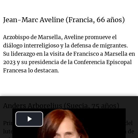
Jean-Marc Aveline (Francia, 66 años)
Arzobispo de Marsella, Aveline promueve el
diálogo interreligioso y la defensa de migrantes.
Su liderazgo en la visita de Francisco a Marsella en
2023 y su presidencia de la Conferencia Episcopal
Francesa lo destacan.
Anders Arborelius (Suecia, 75 años)
Play
Primer cardenal sueco, Arborelius se convirtió del
Video
luteranismo al catolicismo. Defiende la acogida de