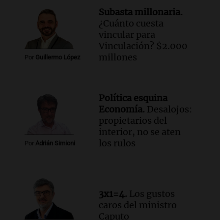
Subasta millonaria.
Audio.
Mateo, a los 25 años, lucha
¿Cuánto cuesta
contra el tiempo: necesita un trasplante
vincular para
para poder seguir viviend
Vinculación? $2.000
Una mañana para todos
millones
Por
Guillermo López
Episodios
Audio.
Estiman que la inflación nacional
de julio será menor al 2,9% registrado
Política esquina
en CABA
Economía.
Desalojos:
Una mañana para todos
propietarios del
Episodios
interior, no se aten
Audio.
Altas Cumbres: rescataron a una
los rulos
Por
Adrián Simioni
cabra que llevaba ocho días atrapada en
un precipicio
Una mañana para todos
Episodios
3x1=4.
Los gustos
Audio.
Chile planteó mejorar la
caros del ministro
conectividad fronteriza, aérea y digital
Caputo