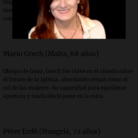
migrantes, aunque se opone a reformas
modernizadoras, alineándose con posturas
conservadoras.
Mario Grech (Malta, 68 años)
Obispo de Gozo, Grech fue clave en el sínodo sobre
el futuro de la Iglesia, abordando temas como el
rol de las mujeres. Su capacidad para equilibrar
apertura y tradición lo pone en la mira.
Péter Erdö (Hungría, 72 años)