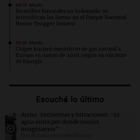
04:19
Mundo
Incendios forestales en Indonesia: se
intensifican las llamas en el Parque Nacional
Bromo Tengger Semeru
03:26
Mundo
Chipre iniciará suministro de gas natural a
Europa en marzo de 2028, según su ministro
de Energía
02:13
Mundo
Más de 1.300 vuelos cancelados en Shanghái
ante la llegada del tifón Dolphin
Escuchá lo último
02:03
Tecnología
Audio.
Tormentas y filtraciones: "El
Airbnb acelera el lanzamiento de funciones
agua entra por donde menos
gracias a la inteligencia artificial en su
imaginamos"
búsqueda
Una Mañana para todos Rosario