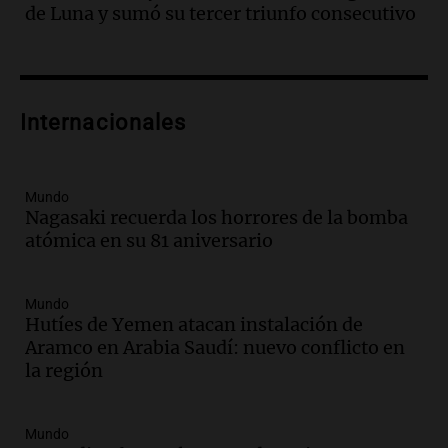
"Tres hombres se lo llevaron para
de Luna y sumó su tercer triunfo consecutivo
hacerle preguntas y nunca regresó"
Una mañana para todos
Episodios
Audio.
Voluntarios limpiaron 9.000
Internacionales
metros del río Suquía y retiraron hasta
800 kilos de basura por jornada
Una mañana para todos
Episodios
Mundo
Nagasaki recuerda los horrores de la bomba
Audio.
La historia de la servilleta que
atómica en su 81 aniversario
firmó Jorge Messi para el primer
contrato de Leo con Barcelona
Una mañana para todos
Mundo
Episodios
Hutíes de Yemen atacan instalación de
Aramco en Arabia Saudí: nuevo conflicto en
Audio.
Joan Gaspart: "Sin Jorge, no sé si
la región
Messi hubiera llegado adonde llegó"
Una mañana para todos
Episodios
Mundo