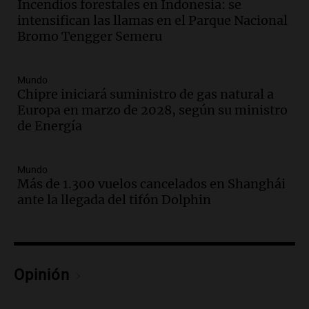
Incendios forestales en Indonesia: se
Audio.
El orgullo y el sueño argentino de
intensifican las llamas en el Parque Nacional
Jorge Messi en una entrevista con Rony
Bromo Tengger Semeru
Vargas en 2007
Una mañana para todos
Episodios
Mundo
Audio.
El abuelo de Agostina Vega, tras
Chipre iniciará suministro de gas natural a
las nuevas detenciones: "En esa casa
Europa en marzo de 2028, según su ministro
todos tenían algo que ver"
de Energía
Una mañana para todos
Episodios
Mundo
Audio.
Una nutricionista derribó el mito
Más de 1.300 vuelos cancelados en Shanghái
del desayuno ideal: qué alimentos
ante la llegada del tifón Dolphin
conviene priorizar
Una mañana para todos
Episodios
Audio.
Murió Jorge Messi
Opinión
Una mañana para todos
Episodios