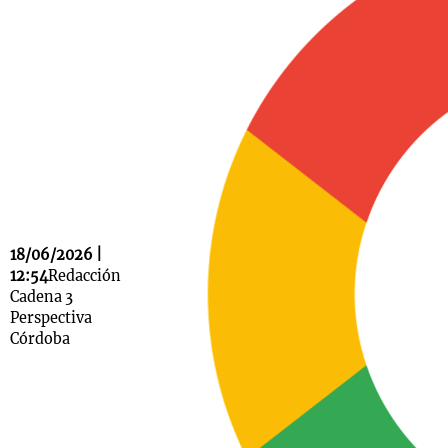
Notas
s
Notas
La Sole en
ial
Mundial 2026
Cadena 3
18/06/2026 |
12:54
Redacción
Cadena 3
Perspectiva
Córdoba