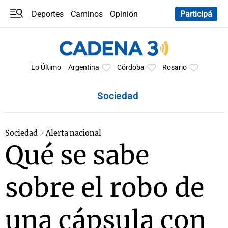
Deportes
Caminos
Opinión
Participá
Programas
Últimas coberturas
Últimas 24 h
En YouTube
Clima
Horóscopo
Lo Último
Argentina
Córdoba
Rosario
Sociedad
Sociedad
Alerta nacional
Qué se sabe
sobre el robo de
una cápsula con