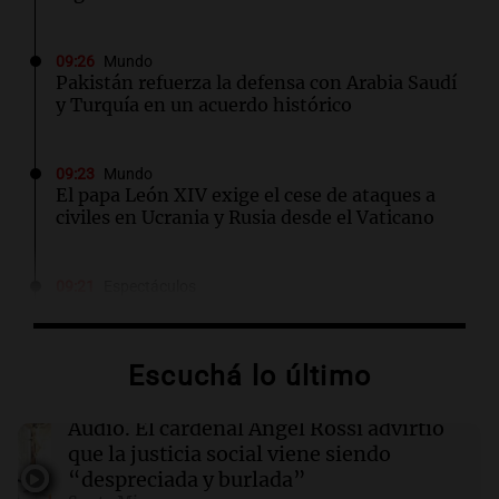
09:26
Mundo
Pakistán refuerza la defensa con Arabia Saudí
y Turquía en un acuerdo histórico
09:23
Mundo
El papa León XIV exige el cese de ataques a
civiles en Ucrania y Rusia desde el Vaticano
09:21
Espectáculos
Carlos Rottemberg presenta "Pasen y Lean",
su obra sobre 50 años en el teatro argentino
Escuchá lo último
09:20
Sociedad
Un local en Dock Sud que hace reír a los chicos
Audio.
El cardenal Ángel Rossi advirtió
a cambio de un pancho
que la justicia social viene siendo
“despreciada y burlada”