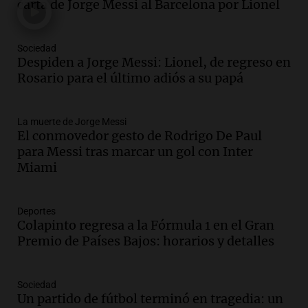
carta de Jorge Messi al Barcelona por Lionel
según San Ignacio de Loyola
Panorama Federal
Episodios
Sociedad
Audio.
Tormentas y filtraciones: "El
Despiden a Jorge Messi: Lionel, de regreso en
agua entra por donde menos
Rosario para el último adiós a su papá
imaginamos"
Una Mañana para todos Rosario
La muerte de Jorge Messi
Episodios
El conmovedor gesto de Rodrigo De Paul
Audio.
Nahuel Pennisi y la huella de
para Messi tras marcar un gol con Inter
Mercedes Sosa: "La emoción es el filtro
Miami
máximo".
Una Mañana para todos Rosario
Episodios
Deportes
Colapinto regresa a la Fórmula 1 en el Gran
Audio.
Orellana Lucca celebró su peña
Premio de Países Bajos: horarios y detalles
de folclore en Córdoba
Tarde y Media
Episodios
Sociedad
Un partido de fútbol terminó en tragedia: un