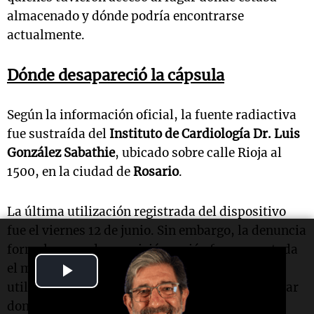
almacenado y dónde podría encontrarse
actualmente.
Dónde desapareció la cápsula
Según la información oficial, la fuente radiactiva
fue sustraída del
Instituto de Cardiología Dr. Luis
González Sabathie
, ubicado sobre calle Rioja al
1500, en la ciudad de
Rosario
.
La última utilización registrada del dispositivo
fue el viernes 12 de junio. Sin embargo, la denuncia
formal por su desaparición recién fue presentada
Play
el martes, cuando el personal intentó volver a
utilizarlo y comprobó que ya no estaba en el lugar
Video
donde debía permanecer resguardado.