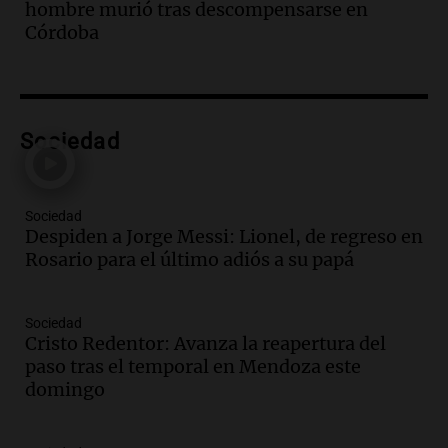
Audio.
Trágico accidente en Mendoza:
hombre murió tras descompensarse en
un muerto y varios heridos tras caída de
Córdoba
vehículos desde un puente
Panorama Federal
Episodios
Audio.
Tragedia en Mendoza: un muerto
Sociedad
y cinco heridos tras caer dos autos desde
un puente
Una mañana para todos
Episodios
Sociedad
Despiden a Jorge Messi: Lionel, de regreso en
Audio.
Messi llegará esta noche a
Rosario para el último adiós a su papá
Rosario para acompañar a su familia
tras la muerte de su papá
Una mañana para todos
Sociedad
Episodios
Cristo Redentor: Avanza la reapertura del
Audio.
Ley de Propiedad Privada: el revés
paso tras el temporal en Mendoza este
en el Congreso expuso una debilidad
domingo
comunicacional del Gobierno
Una mañana para todos