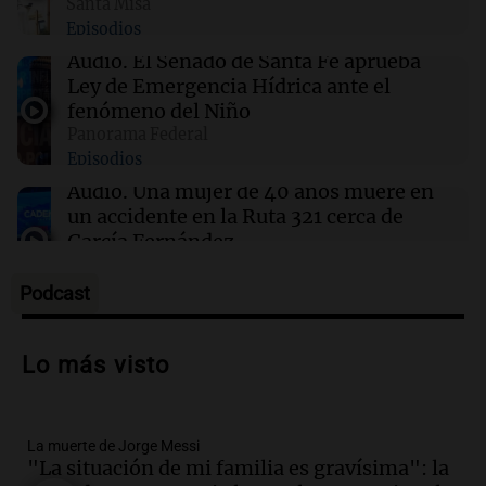
Santa Misa
09:14
Sociedad
Episodios
El juicio a "Pity" Álvarez por el asesinato de
Cristian Díaz en Villa Lugano iniciará este
Audio.
El Senado de Santa Fe aprueba
lunes
Ley de Emergencia Hídrica ante el
fenómeno del Niño
Panorama Federal
09:13
Mundo
Episodios
No se detectan casos de ébola en barco fluvial
en cuarentena cerca de Kinshasa, Congo
Audio.
Una mujer de 40 años muere en
un accidente en la Ruta 321 cerca de
García Fernández
Panorama Federal
Episodios
Podcast
Audio.
El Tesoro Nacional captura 12
billones de pesos y genera excedente de
Lo más visto
liquidez de 4 billones
Panorama Federal
Episodios
La muerte de Jorge Messi
Audio.
La lección del Titanic y la
"La situación de mi familia es gravísima": la
humildad en tiempos de tormenta