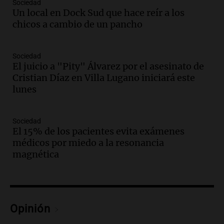
Episodios
Sociedad
Un local en Dock Sud que hace reír a los
Audio.
Casabindo se prepara para una
chicos a cambio de un pancho
celebración única: 30.000 turistas y el
tradicional Toreo de la Vincha
Una mañana para todos
Sociedad
Episodios
El juicio a "Pity" Álvarez por el asesinato de
Audio.
Borges, abogada de Pourrain:
Cristian Díaz en Villa Lugano iniciará este
"Tres hombres se lo llevaron para
lunes
hacerle preguntas y nunca regresó"
Una mañana para todos
Sociedad
Episodios
El 15% de los pacientes evita exámenes
Audio.
Voluntarios limpiaron 9.000
médicos por miedo a la resonancia
metros del río Suquía y retiraron hasta
magnética
800 kilos de basura por jornada
Una mañana para todos
Episodios
Audio.
La historia de la servilleta que
firmó Jorge Messi para el primer
Opinión
contrato de Leo con Barcelona