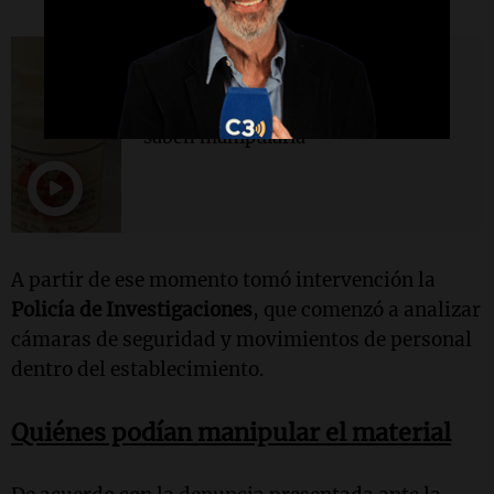
Siempre Juntos Rosario
Cápsula radioactiva: "No tiene
que estar con personas que no
saben manipularla"
A partir de ese momento tomó intervención la
Policía de Investigaciones
, que comenzó a analizar
cámaras de seguridad y movimientos de personal
dentro del establecimiento.
Quiénes podían manipular el material