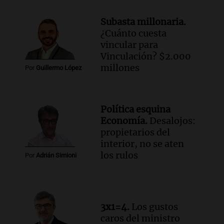
Una mañana para todos
Episodios
Subasta millonaria.
¿Cuánto cuesta
Audio.
Joan Gaspart: "Sin Jorge, no sé si
vincular para
Messi hubiera llegado adonde llegó"
Vinculación? $2.000
Una mañana para todos
millones
Por
Guillermo López
Episodios
Audio.
El orgullo y el sueño argentino de
Jorge Messi en una entrevista con Rony
Política esquina
Vargas en 2007
Economía.
Desalojos:
Una mañana para todos
propietarios del
Episodios
interior, no se aten
Audio.
El abuelo de Agostina Vega, tras
los rulos
Por
Adrián Simioni
las nuevas detenciones: "En esa casa
todos tenían algo que ver"
Una mañana para todos
Episodios
3x1=4.
Los gustos
Audio.
Una nutricionista derribó el mito
caros del ministro
del desayuno ideal: qué alimentos