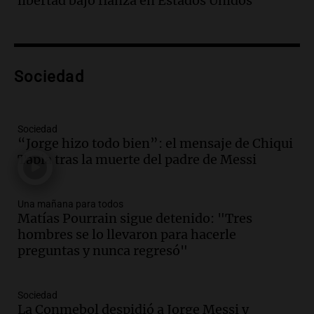
libertad bajo fianza en Estados Unidos
conviene priorizar cada día ?
Una mañana para todos
Episodios
Audio.
Murió Jorge Messi
Sociedad
Una mañana para todos
Episodios
Sociedad
Audio.
Mateo, a los 25 años, lucha
“Jorge hizo todo bien”: el mensaje de Chiqui
contra el tiempo: necesita un trasplante
Tapia tras la muerte del padre de Messi
para poder seguir viviend
Una mañana para todos
Una mañana para todos
Episodios
Matías Pourrain sigue detenido: "Tres
Audio.
Estiman que la inflación nacional
hombres se lo llevaron para hacerle
de julio será menor al 2,9% registrado
preguntas y nunca regresó"
en CABA
Una mañana para todos
Episodios
Sociedad
La Conmebol despidió a Jorge Messi y
Audio.
Altas Cumbres: rescataron a una