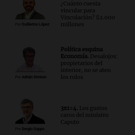
¿Cuánto cuesta
Audio.
Vandalismo en San Miguel de
vincular para
Tucumán: destruyeron 433 luminarias
Vinculación? $2.000
públicas en 14 meses
millones
Por
Guillermo López
Panorama Federal
Episodios
Audio.
Una mujer murió cuando
Política esquina
esperaba cobrar su jubilación en un
Economía.
Desalojos:
banco de San Luis
propietarios del
Panorama Federal
interior, no se aten
Episodios
los rulos
Por
Adrián Simioni
Audio.
Docentes de Jujuy denuncian que
les descontaron hasta 700 mil pesos del
salario
Panorama Federal
3x1=4.
Los gustos
Episodios
caros del ministro
Caputo
Por
Sergio Suppo