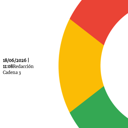
Notas
s
Notas
La Sole en
ial
Mundial 2026
Cadena 3
18/06/2026 |
11:08
Redacción
Cadena 3