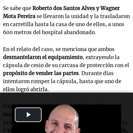
Se sabe que
Roberto dos Santos Alves y Wagner
Mota Pereira
se llevaron la unidad y la trasladaron
en carretilla hasta la casa de uno de ellos, a unos
600 metros del hospital abandonado.
En el relato del caso, se menciona que ambos
desmantelaron el equipamiento
, extrayendo la
cápsula de cesio de su carcasa de protección con el
propósito de vender las partes
. Durante días
intentaron romper la cápsula, hasta que uno de
ellos logró abrirla.
Comenzaron a experimentar
vómitos, diarrea y
Play
mareos
, pero creyeron que se trataba de
problemas estomacales. No le dieron importancia
Video
y
vendieron varias de las partes a una chatarrería
,