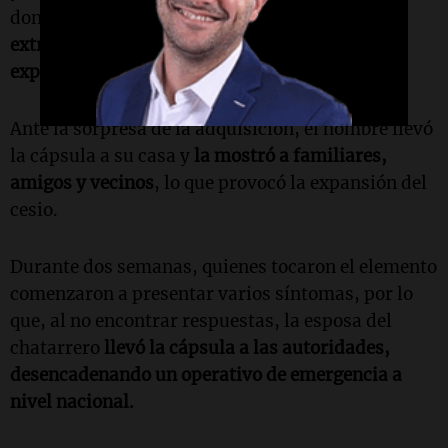
donde el dueño se mostró asombrado por el
extraño brillo azul que emanaba del cesio
expuesto.
Ante la sorpresa de la adquisición, el hombre llevó
la cápsula a su casa y
la mostró a familiares,
amigos y vecinos
, lo que provocó la expansión del
cesio.
Durante dos semanas, quienes tocaron el elemento
comenzaron a presentar varios síntomas, por lo
que, al no encontrar respuestas, la esposa del
chatarrero
llevó la cápsula a las autoridades,
desencadenando un operativo de emergencia a
nivel nacional.