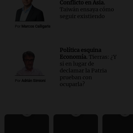
Conflicto en Asia.
Taiwán ensaya cómo
seguir existiendo
Por
Marcos Calligaris
Política esquina
Economía.
Tierras: ¿Y
si en lugar de
declamar la Patria
prueban con
Por
Adrián Simioni
ocuparla?