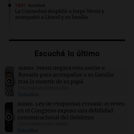
13:01
Sociedad
La Conmebol despidió a Jorge Messi y
acompañó a Lionel y su familia
12:40
Sociedad
AFA dispuso un minuto de silencio y
brazaletes negros por el fallecimiento de Jorge
Escuchá lo último
Messi
Audio.
Messi llegará esta noche a
12:39
Sociedad
Rosario para acompañar a su familia
“Rosarino de alma y corazón”: Javkin
tras la muerte de su papá
despidió a Jorge Messi
Una mañana para todos
Episodios
12:35
Sociedad
Audio.
Ley de Propiedad Privada: el revés
Se incendió un colectivo en Arroyito: hubo 22
en el Congreso expuso una debilidad
pasajeros evacuados
comunicacional del Gobierno
Una mañana para todos
Episodios
12:35
La Popu