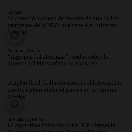
Episodios
Básquet
Se conoció la causa de muerte de una de las
Audio.
Joan Gaspart: "Sin Jorge, no sé si
promesas de la NBA: qué reveló el informe
Messi hubiera llegado adonde llegó"
forense
Una mañana para todos
Episodios
Audio.
El orgullo y el sueño argentino de
Panorama Federal
"Algo pasó al aterrizar": dudas sobre la
Jorge Messi en una entrevista con Rony
muerte del kitesurfista en Santa Fe
Vargas en 2007
Una mañana para todos
Episodios
Trágico final: hallaron muerto al kitesurfista
Audio.
El abuelo de Agostina Vega, tras
que buscaban desde el jueves en la Laguna
las nuevas detenciones: "En esa casa
Setúbal
todos tenían algo que ver"
Una mañana para todos
Episodios
Buen día, Argentina
Audio.
Nutricionista derribó el mito del
La argentina detenida por el ICE obtuvo la
desayuno ideal: ¿ qué alimentos