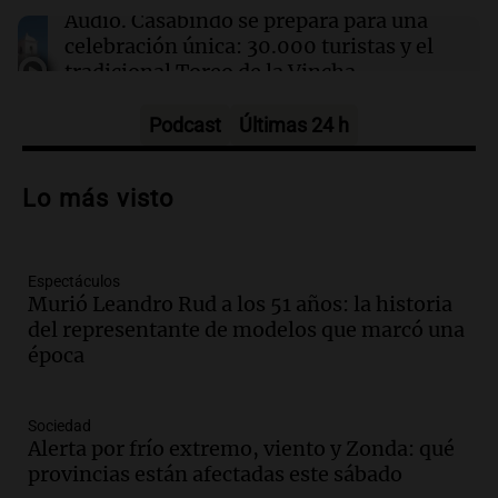
La Mona Jiménez le dejó un sentido mensaje a
Audio.
Casabindo se prepara para una
Messi tras la muerte de su papá
celebración única: 30.000 turistas y el
tradicional Toreo de la Vincha
Una mañana para todos
Episodios
Podcast
Últimas 24 h
Audio.
Borges, abogada de Pourrain:
"Tres hombres se lo llevaron para
Lo más visto
hacerle preguntas y nunca regresó"
Una mañana para todos
Episodios
Espectáculos
Audio.
Voluntarios limpiaron 9.000
Murió Leandro Rud a los 51 años: la historia
metros del río Suquía y retiraron hasta
del representante de modelos que marcó una
800 kilos de basura por jornada
época
Una mañana para todos
Episodios
Audio.
La historia de la servilleta que
Sociedad
firmó Jorge Messi para el primer
Alerta por frío extremo, viento y Zonda: qué
contrato de Leo con Barcelona
provincias están afectadas este sábado
Una mañana para todos