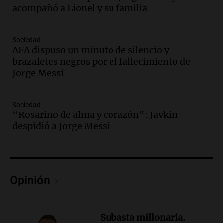
acompañó a Lionel y su familia
cabra que llevaba ocho días atrapada en
un precipicio
Una mañana para todos
Sociedad
Episodios
AFA dispuso un minuto de silencio y
Audio.
Chile planteó mejorar la
brazaletes negros por el fallecimiento de
conectividad fronteriza, aérea y digital
Jorge Messi
con Jujuy
Panorama Federal
Episodios
Sociedad
“Rosarino de alma y corazón”: Javkin
Audio.
Del fitness a la longevidad: por
despidió a Jorge Messi
qué crece el consumo de alimentos con
proteínas
Una mañana para todos
Episodios
Audio.
Investigan un asalto millonario a
Opinión
la cooperativa Talamochita en Villa
María
Panorama Federal
Subasta millonaria.
Episodios