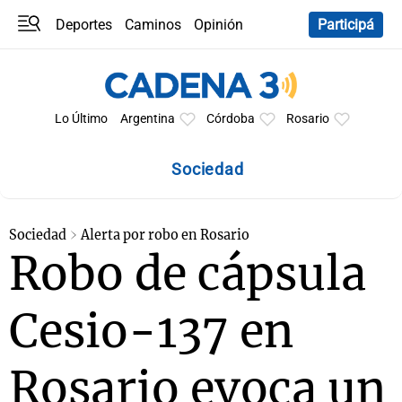
Deportes
Caminos
Opinión
Participá
Programas
Últimas coberturas
Últimas 24 h
En YouTube
Clima
Horóscopo
Lo Último
Argentina
Córdoba
Rosario
Sociedad
Sociedad
Alerta por robo en Rosario
Robo de cápsula
Cesio-137 en
Rosario evoca un