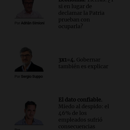
Córdoba: delincuentes escapados con
si en lugar de
dinero y objetos de valor
declamar la Patria
Panorama Federal
prueban con
Por
Adrián Simioni
Episodios
ocuparla?
3x1=4.
Gobernar
también es explicar
Por
Sergio Suppo
El dato confiable.
Miedo al despido: el
46% de los
empleados sufrió
consecuencias
Por