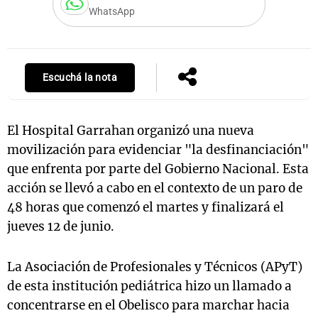
WhatsApp
Notas
s
Notas
Escuchá la nota
La Sole en
ial
Mundial 2026
Cadena 3
El Hospital Garrahan organizó una nueva
movilización para evidenciar "la desfinanciación"
que enfrenta por parte del Gobierno Nacional. Esta
acción se llevó a cabo en el contexto de un paro de
48 horas que comenzó el martes y finalizará el
jueves 12 de junio.
La Asociación de Profesionales y Técnicos (APyT)
de esta institución pediátrica hizo un llamado a
concentrarse en el Obelisco para marchar hacia