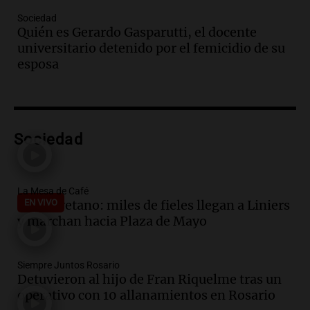
Audio.
El primer semestre de 2026
Sociedad
reporta menos víctimas fatales en
Quién es Gerardo Gasparutti, el docente
accidentes de tránsito en Mendoza
universitario detenido por el femicidio de su
Panorama Federal
esposa
Episodios
Audio.
El gobierno de La Rioja lanzará
pago en chachos para empleados
públicos a partir del 17 de octubre
Sociedad
Noticias
Episodios
Audio.
Luis Herrera
La Mesa de Café
San Cayetano: miles de fieles llegan a Liniers
EN VIVO
Actualidad
y marchan hacia Plaza de Mayo
Episodios
Audio.
Los empleados públicos en
Siempre Juntos Rosario
Córdoba ganan más del doble que los
Detuvieron al hijo de Fran Riquelme tras un
privados, según un estudio
operativo con 10 allanamientos en Rosario
Noticias