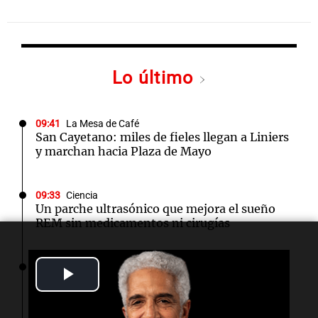
Lo último
09:41
La Mesa de Café
San Cayetano: miles de fieles llegan a Liniers
y marchan hacia Plaza de Mayo
09:33
Ciencia
Un parche ultrasónico que mejora el sueño
REM sin medicamentos ni cirugías
09:31
Ciencia
Play
El núcleo fundido de la Tierra cambió de
dirección y los científicos buscan respuestas
Video