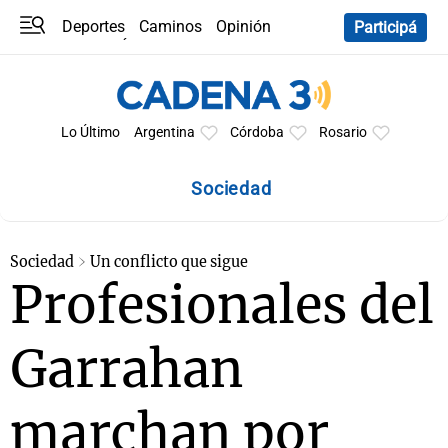
Deportes
Caminos
Opinión
Participá
Programas
Últimas coberturas
Últimas 24 h
En YouTube
Clima
Horóscopo
Lo Último
Argentina
Córdoba
Rosario
Sociedad
Sociedad
Un conflicto que sigue
Profesionales del
Garrahan
marchan por