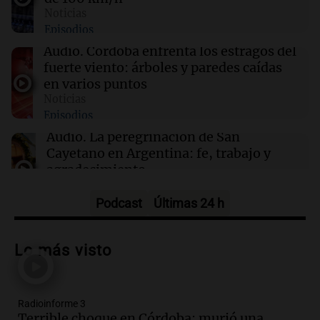
Un amigo gratis: la búsqueda de la aceptación
Noticias
en la adolescencia
Episodios
Audio.
Córdoba enfrenta los estragos del
09:04
River Plate
fuerte viento: árboles y paredes caídas
River se enfrenta a Tigre en un duelo crucial
en varios puntos
para el futuro de Coudet
Noticias
Episodios
Audio.
La peregrinación de San
Cayetano en Argentina: fe, trabajo y
agradecimiento
La Mesa de Café
Episodios
Podcast
Últimas 24 h
Audio.
Detuvieron al hijo de Fran
Riquelme tras un operativo con 10
Lo más visto
allanamientos en Rosario
Noticias Rosario
Episodios
Radioinforme 3
Audio.
El obispo de Buenos Aires
Terrible choque en Córdoba: murió una