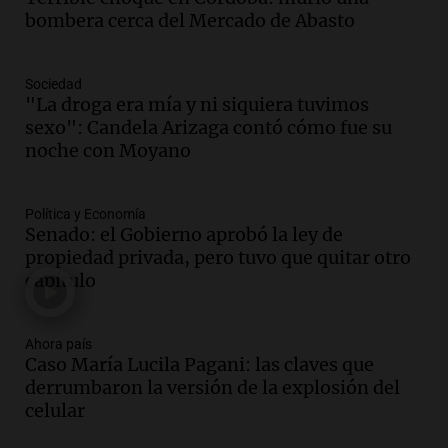
anticipa humilidad en el Santuario de
bombera cerca del Mercado de Abasto
San Cayetano
Panorama Federal
Episodios
Sociedad
Audio.
El obispo de Buenos Aires
"La droga era mía y ni siquiera tuvimos
anticipa su homilía en el Santuario de
sexo": Candela Arizaga contó cómo fue su
San Cayetano en Liniers
noche con Moyano
Panorama Federal
Episodios
Política y Economía
Audio.
Prisión preventiva para
Senado: el Gobierno aprobó la ley de
motociclista por intento de homicidio
propiedad privada, pero tuvo que quitar otro
en Santa Lucía, Tucumán
capítulo
Panorama Federal
Episodios
Audio.
Aumento de tarifas de luz en
Ahora país
Caso María Lucila Pagani: las claves que
Tucumán afecta a hogares con subas de
derrumbaron la versión de la explosión del
hasta el 38% en agosto
celular
Panorama Federal
Episodios