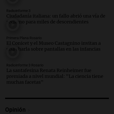
Episodios
Radioinforme 3
Audio.
Cae colombiano acusado de venta
Ciudadanía italiana: un fallo abrió una vía de
de droga por delivery en el microcentro
reclamo para miles de descendientes
y plazas de Mendoza
Panorama Federal
Episodios
Primera Plana Rosario
Audio.
Disminuyen las víctimas fatales
El Conicet y el Museo Castagnino invitan a
por accidentes de tránsito en el primer
una charla sobre pantallas en las infancias
semestre del 2026
Panorama Federal
Radioinforme 3 Rosario
Episodios
La santafesina Renata Reinheimer fue
Audio.
Disminuyen las víctimas fatales
premiada a nivel mundial: "La ciencia tiene
por accidentes de tránsito en el primer
muchas facetas"
semestre de 2026
Panorama Federal
Episodios
Audio.
Nevadas en Bariloche obligan al
uso de cadenas en el Cerro Catedral y
Opinión