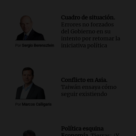
rutas circundantes
Panorama Federal
Episodios
Cuadro de situación.
Audio.
La santafesina Renata
Errores no forzados
Reinheimer fue premiada a nivel
del Gobierno en su
mundial: "La ciencia tiene muchas
intento por retomar la
facetas"
iniciativa política
Por
Sergio Berensztein
Noticias Rosario
Episodios
Audio.
Un camionero muere tras volcar
en la autopista Tucumán-Famagüeya
cerca del puente Marianela
Conflicto en Asia.
Panorama Federal
Taiwán ensaya cómo
Episodios
seguir existiendo
Audio.
Detienen a hombre con
elementos robados en Rafaela durante
Por
Marcos Calligaris
la madrugada del viernes
Panorama Federal
Episodios
Política esquina
Audio.
Violento robo en peluquería de
Economía.
Tierras: ¿Y