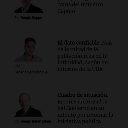
caros del ministro
Episodios
Caputo
Audio.
Tormentas y filtraciones: "El
Por
Sergio Suppo
agua entra por donde menos
imaginamos"
Una Mañana para todos Rosario
Episodios
El dato confiable.
Más
de la mitad de la
población reza en la
intimidad, según un
Por
informe de la UBA
Federico Albarenque
Cuadro de situación.
Errores no forzados
del Gobierno en su
intento por retomar la
iniciativa política
Por
Sergio Berensztein