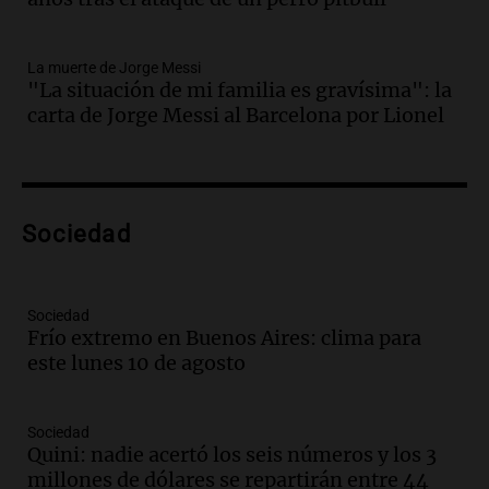
con Brasil
Panorama Federal
Episodios
La muerte de Jorge Messi
Audio.
Bomberos asisten a senderista
"La situación de mi familia es gravísima": la
con fractura de tobillo en refugio Doña
carta de Jorge Messi al Barcelona por Lionel
Rosa
Panorama Federal
Episodios
Audio.
Amaycha del Valle avanza en
Sociedad
investigación internacional sobre asma
con nueva tecnología médica
Panorama Federal
Episodios
Sociedad
Frío extremo en Buenos Aires: clima para
Audio.
Suspenden descuento en SUBE y
este lunes 10 de agosto
aumentan tarifas del SUBTE en Buenos
Aires desde agosto
Panorama Federal
Sociedad
Episodios
Quini: nadie acertó los seis números y los 3
Audio.
Kicillof critica la desregulación
millones de dólares se repartirán entre 44