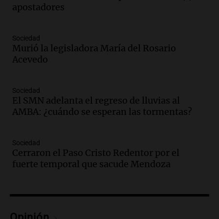
financiera y el aumento de la morosidad
apostadores
en Buenos Aires
Panorama Federal
Episodios
Sociedad
Murió la legisladora María del Rosario
Audio.
La UNT evalúa apelación ante la
Acevedo
Corte Suprema tras fallo que aparta a
Pagani como rector
Panorama Federal
Sociedad
Episodios
El SMN adelanta el regreso de lluvias al
Audio.
El cardenal Ángel Rossi advirtió
AMBA: ¿cuándo se esperan las tormentas?
que la justicia social viene siendo
“despreciada y burlada”
Sociedad
Santa Misa
Cerraron el Paso Cristo Redentor por el
Episodios
fuerte temporal que sacude Mendoza
Audio.
La Bulaya se prepara para el cierre
de su gran muestra anual con la
participación de miles de visitantes
Panorama Federal
Episodios
Opinión