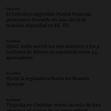
Episodios
Deportes
Audio.
Córdoba espera a León XIV con el
El futbolista argentino Matías Pourrain
recuerdo del paso de Juan Pablo II: "Te
permanece detenido en una cárcel de
traspasaba con la mirada"
máxima seguridad en EE. UU.
Amamos los Domingos
Episodios
Audio.
El observatorio de Bosque Alegre,
Sociedad
un imperdible cordobés para los
Quini: nadie acertó los seis números y los 3
amantes de la astronomía
millones de dólares se repartirán entre 44
Amamos los Domingos
apostadores
Episodios
Audio.
“No entendíamos qué cantaban”:
Sociedad
la historia del club de Irlanda
Murió la legisladora María del Rosario
revolucionado por hinchas argentinos
Acevedo
Amamos los Domingos
Episodios
Audio.
Crisis diplomática: el embajador
Sociedad
Tragedia en Córdoba: murió un niño de tres
argentino regresa al país tras conflicto
años tras el ataque de un perro pitbull