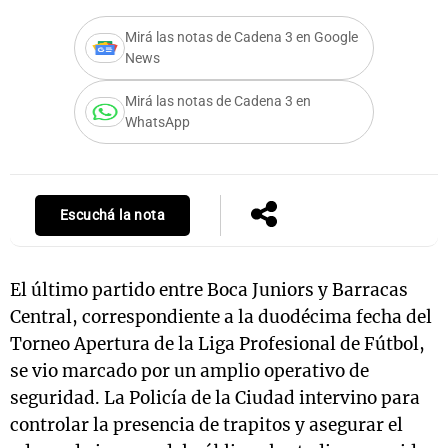
Mirá las notas de Cadena 3 en Google
News
Notas
Mirá las notas de Cadena 3 en
s
Notas
WhatsApp
La Sole en
ial
Mundial 2026
Cadena 3
Escuchá la nota
El último partido entre Boca Juniors y Barracas
Central, correspondiente a la duodécima fecha del
Torneo Apertura de la Liga Profesional de Fútbol,
se vio marcado por un amplio operativo de
seguridad. La Policía de la Ciudad intervino para
controlar la presencia de trapitos y asegurar el