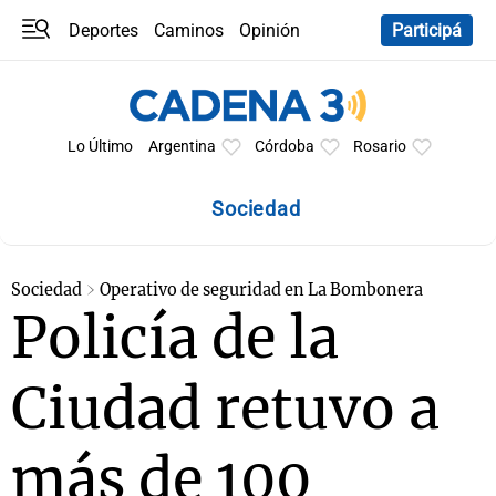
Deportes
Caminos
Opinión
Participá
Programas
Últimas coberturas
Últimas 24 h
En YouTube
Clima
Horóscopo
Lo Último
Argentina
Córdoba
Rosario
Sociedad
Sociedad
Operativo de seguridad en La Bombonera
Policía de la
Ciudad retuvo a
más de 100