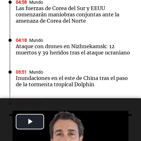
04:58
Mundo
Las fuerzas de Corea del Sur y EEUU
comenzarán maniobras conjuntas ante la
amenaza de Corea del Norte
04:18
Mundo
Ataque con drones en Nizhnekamsk: 12
muertos y 39 heridos tras el ataque ucraniano
03:51
Mundo
Inundaciones en el este de China tras el paso
de la tormenta tropical Dolphin
03:40
Mundo
Indonesia intensifica la lucha contra
incendios forestales en el monte Bromo y
Play
otras regiones
Escuchá lo último
Video