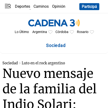
Deportes
Caminos
Opinión
Participá
Programas
Últimas coberturas
Últimas 24 h
En YouTube
Clima
Horóscopo
Lo Último
Argentina
Córdoba
Rosario
Sociedad
Sociedad
Luto en el rock argentino
Nuevo mensaje
de la familia del
Indio Solari: