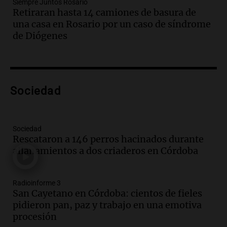
Siempre Juntos Rosario
Viva la Radio Rosario
Retiraran hasta 14 camiones de basura de
Episodios
una casa en Rosario por un caso de síndrome
Audio.
Fieles movilizados por San
de Diógenes
Cayetano en Rosario.
Viva la Radio Rosario
Episodios
Audio.
Se registra inusual nevada en
Sociedad
Zapala, Neuquén, con más de mil
camiones varados
Panorama Federal
Sociedad
Episodios
Rescataron a 146 perros hacinados durante
allanamientos a dos criaderos en Córdoba
Audio.
Controversia en el peronismo
mendocino por ausencia de senadora
embarazada en votación clave
Radioinforme 3
Panorama Federal
San Cayetano en Córdoba: cientos de fieles
Episodios
pidieron pan, paz y trabajo en una emotiva
Audio.
Mateo Bouniba, joven de Villa
procesión
María, necesita un trasplante de médula