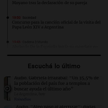
Moyano tras la declaración de su pareja
19:50
Sociedad
Concurso para la canción oficial de la visita del
Papa León XIV a Argentina
19:46
Cadena 3 Mundo
Abelardo De la Espriella inicia su mandato en
Colombia con la visión de una "Patria
Milagro"
Escuchá lo último
19:44
Panorama Federal
"Algo pasó al aterrizar": dudas sobre la
Audio.
Gabriela Irrazábal: “Un 35,5% de
muerte del kitesurfista en Santa Fe
la población del país fue a templos a
buscar ayuda el último año”
La Argentina, hoy
19:41
Informados al regreso
Episodios
Inflación: por qué el 2,9% de julio en CABA no
anticipa el dato nacional
Audio.
"Algo pasó al aterrizar": dudas