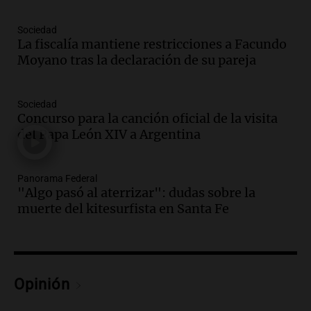
en Estados Unidos
Panorama Federal
Sociedad
Episodios
La fiscalía mantiene restricciones a Facundo
Moyano tras la declaración de su pareja
Audio.
Fieles celebran a San Cayetano
en Córdoba pidiendo pan, paz y trabajo
Viva la Radio
Sociedad
Concurso para la canción oficial de la visita
Episodios
del Papa León XIV a Argentina
Audio.
Día Internacional de la Cerveza:
mitos, secretos y el desafío de producir
cerveza artesanal
Panorama Federal
"Algo pasó al aterrizar": dudas sobre la
Viva la Radio
muerte del kitesurfista en Santa Fe
Episodios
Audio.
Tucumán enfrenta un equilibrio
financiero precario debido a la caída del
consumo y recaudación
Panorama Federal
Opinión
Episodios