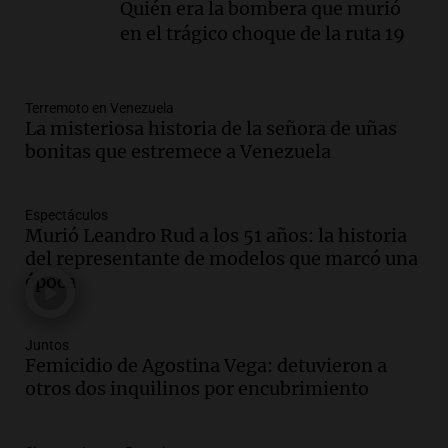
Quién era la bombera que murió
Audio.
Inflación: por qué el 2,9% de
en el trágico choque de la ruta 19
julio en CABA no anticipa el dato
nacional, según economista
Informados al regreso
Terremoto en Venezuela
Episodios
La misteriosa historia de la señora de uñas
Audio.
Giordano advirtió por el
bonitas que estremece a Venezuela
endeudamiento: "La solución es que
haya más crédito y a menor tasa"
Informados al regreso
Espectáculos
Murió Leandro Rud a los 51 años: la historia
Episodios
del representante de modelos que marcó una
Audio.
Media sanción a la ley de
época
inviolabilidad: un avance para
propietarios e inquilinos en Argentina
Panorama Federal
Juntos
Episodios
Femicidio de Agostina Vega: detuvieron a
Audio.
Promocionan cortes de cerdo
otros dos inquilinos por encubrimiento
ante la caída de consumo de carne de
vaca por precios.