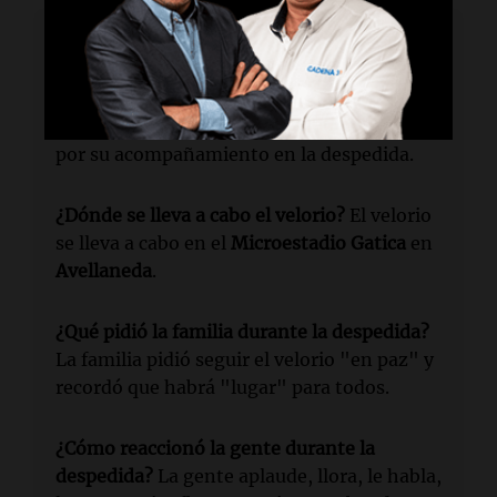
Lectura rápida
¿Quién agradeció a los fanáticos?
La familia
del
Indio Solari
agradeció a los fanáticos
por su acompañamiento en la despedida.
¿Dónde se lleva a cabo el velorio?
El velorio
se lleva a cabo en el
Microestadio Gatica
en
Avellaneda
.
¿Qué pidió la familia durante la despedida?
La familia pidió seguir el velorio "en paz" y
recordó que habrá "lugar" para todos.
¿Cómo reaccionó la gente durante la
despedida?
La gente aplaude, llora, le habla,