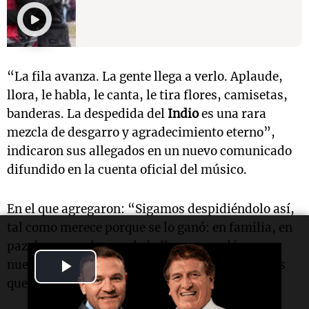
“La fila avanza. La gente llega a verlo. Aplaude,
llora, le habla, le canta, le tira flores, camisetas,
banderas. La despedida del
Indio
es una rara
mezcla de desgarro y agradecimiento eterno”,
indicaron sus allegados en un nuevo comunicado
difundido en la cuenta oficial del músico.
En el que agregaron: “Sigamos despidiéndolo así,
tal como merece porque se lo ganó: en familia, en
paz, hermanados por la belleza que coló en
Play
nuestras vidas. Hay lugar para todos y todas los
que quieran darle forma a su adiós”.
Video