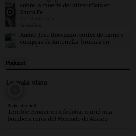
sobre la muerte del kitesurfista en
Santa Fe.
19:37
Deportes
Noticias Rosario
El juez Amarante considera "ficción judicial"
Episodios
el traslado de la causa AFA a Campana
Audio.
José Roccuzzo, cortes de carne y
compras de Antonella: bromas en
Rosario.
Ahora país
Episodios
Podcast
Audio.
José Roccuzzo, cortes de carne y
compras de Antonella: bromas en
Lo más visto
Rosario.
Viva la Radio Rosario
Episodios
Radioinforme 3
Audio.
Luciano Cáceres llega a Córdoba a
Terrible choque en Córdoba: murió una
presentar “Paraíso”, una obra que
bombera cerca del Mercado de Abasto
cuestiona certezas masculinas
Amamos Argentina
Episodios