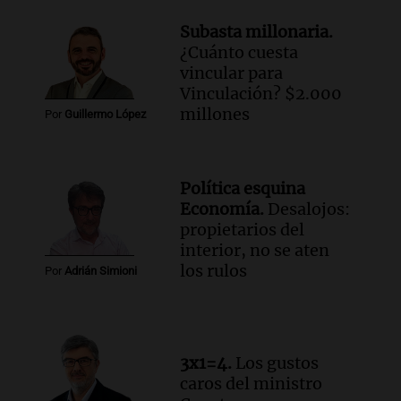
Audio.
La calidad del empleo en
Argentina cae y preocupa a economistas
Subasta millonaria.
en un contexto de crisis económica
¿Cuánto cuesta
Panorama Federal
vincular para
Episodios
Vinculación? $2.000
Audio.
Audiencia por tragedia vial en
millones
Por
Guillermo López
Altas Cumbres: peritos analizan
teléfono de Óscar González
Panorama Federal
Política esquina
Episodios
Economía.
Desalojos:
Audio.
Solicitan quiebra de Lebron
propietarios del
Group en medio de una investigación
interior, no se aten
por estafa piramidal millonaria
los rulos
Por
Adrián Simioni
Panorama Federal
Episodios
Audio.
Detienen a pareja en Alderete por
venta de medicamentos controlados
3x1=4.
Los gustos
mediante delivery
caros del ministro
Panorama Federal