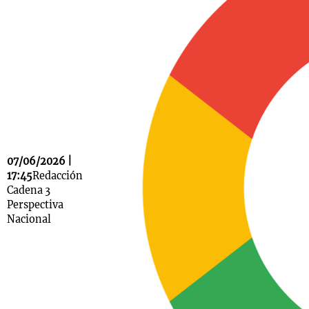
Notas
s
Notas
La Sole en
ial
Mundial 2026
Cadena 3
07/06/2026 |
17:45
Redacción
Cadena 3
Perspectiva
Nacional