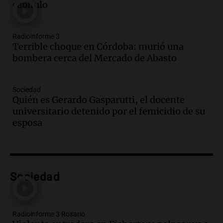
capítulo
Episodios
Audio.
Multitudinaria vigilia de San
Cayetano en Córdoba con actividades
Radioinforme 3
Terrible choque en Córdoba: murió una
durante todo el día
bombera cerca del Mercado de Abasto
Noticias
Episodios
Audio.
Juicio por la tragedia de las altas
Sociedad
cumbres: testimonios cruciales y el
Quién es Gerardo Gasparutti, el docente
escaneo del airbag pendiente
universitario detenido por el femicidio de su
Noticias
esposa
Episodios
Audio.
Reclamo provincial por subas de
500% en tarifas para industrias:
"Proponemos prorrateo de facturas"
Sociedad
Radioinforme 3 Rosario
Episodios
Audio.
Expectativas económicas en
Argentina: inflación y dólar a la vista en
Radioinforme 3 Rosario