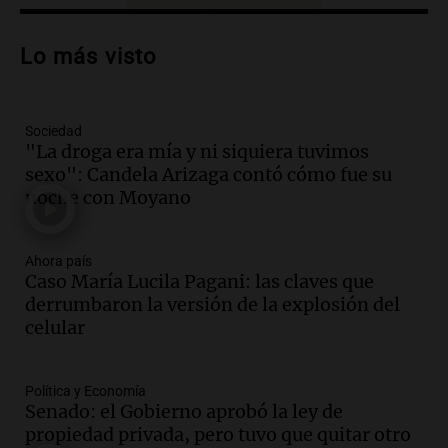
Audio.
Habló el padre de la parroquia de
San Cayetano: "Muchas personas
Lo más visto
quedan excluidas del sistema"
Radioinforme 3 Rosario
Episodios
Sociedad
Audio.
Continúa el juicio contra Oscar
"La droga era mía y ni siquiera tuvimos
González por el accidente en Altas
sexo": Candela Arizaga contó cómo fue su
Cumbres con nuevas declaraciones
noche con Moyano
Panorama Federal
Episodios
Audio.
Aerolíneas Argentinas reporta
Ahora país
superávit y se prepara para pagar
Caso María Lucila Pagani: las claves que
impuestos a las ganancias
derrumbaron la versión de la explosión del
Noticias
celular
Episodios
Audio.
Candidaturas políticas en juego:
Política y Economía
Santilli y Bullrich frente a nuevos
Senado: el Gobierno aprobó la ley de
desafíos en Buenos Aires
propiedad privada, pero tuvo que quitar otro
Noticias