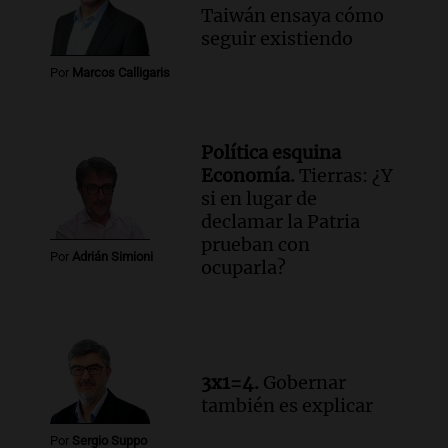
Taiwán ensaya cómo
Audio.
Carlos Saavedra Paredes:
seguir existiendo
exconvicto con antecedentes en el Cenaf
y su relación con la niñez
Por
Marcos Calligaris
Noticias
Episodios
Audio.
San Cayetano: miles de fieles
Política esquina
llegan a Liniers y marchan hacia Plaza
Economía.
Tierras: ¿Y
de Mayo
si en lugar de
Panorama Federal
declamar la Patria
Episodios
prueban con
Por
Adrián Simioni
ocuparla?
3x1=4.
Gobernar
también es explicar
Por
Sergio Suppo