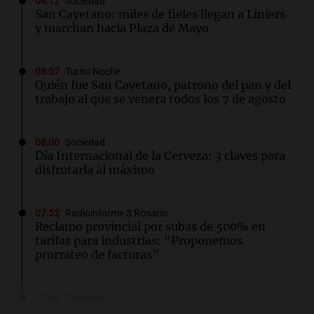
08:12
Sociedad
San Cayetano: miles de fieles llegan a Liniers
y marchan hacia Plaza de Mayo
08:07
Turno Noche
Quién fue San Cayetano, patrono del pan y del
trabajo al que se venera todos los 7 de agosto
08:00
Sociedad
Día Internacional de la Cerveza: 3 claves para
disfrutarla al máximo
07:52
Radioinforme 3 Rosario
Reclamo provincial por subas de 500% en
tarifas para industrias: "Proponemos
prorrateo de facturas"
07:46
Deportes
Tapia defendió el título otorgado a Rosario