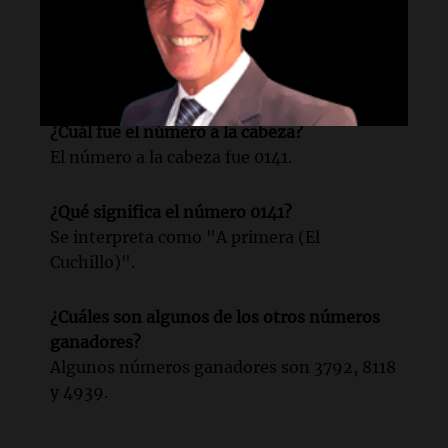
¿Cuándo se llevó a cabo?
El jueves 18 de junio a las 10:15.
¿Cuál fue el número a la cabeza?
El número a la cabeza fue 0141.
¿Qué significa el número 0141?
Se interpreta como "A primera (El
Cuchillo)".
¿Cuáles son algunos de los otros números
ganadores?
Algunos números ganadores son 3792, 8118
y 4939.