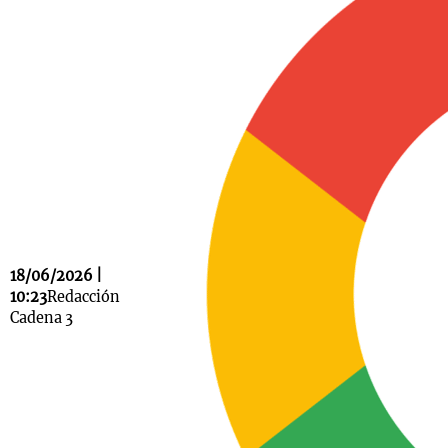
Notas
s
Notas
La Sole en
ial
Mundial 2026
Cadena 3
18/06/2026 |
10:23
Redacción
Cadena 3