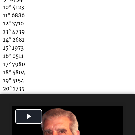
10° 4123
11° 6886
12° 3710
13° 4739
14° 2681
15° 1973
16° 0511
17° 7980
18° 5804
19° 5154
20° 1735
Lectura rápida
Play
¿Qué sorteo se realizó?
Video
El sorteo número 41283 de La Previa.