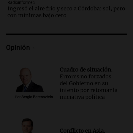
Radioinforme 3
iglesia en Villa Madero, un policía hirió
Ingresó el aire frío y seco a Córdoba: sol, pero
a un ladrón
con mínimas bajo cero
Panorama Federal
Episodios
Audio.
Bariloche enfrenta nevadas y
suspenden clases en la mañana por
alerta amarilla
Opinión
Panorama Federal
Episodios
Audio.
Ingresó el aire frío y seco a
Cuadro de situación.
Córdoba: sol, pero con mínimas bajo
Errores no forzados
cero
del Gobierno en su
Radioinforme 3
intento por retomar la
Episodios
iniciativa política
Por
Sergio Berensztein
Audio.
Choque múltiple en
Panamericana: seis vehículos
involucrados y cinco heridos
Panorama Federal
Conflicto en Asia.
Episodios