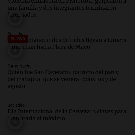
Violenta entradera en Fisherton: golpearon a
el próximo semestre
una familia y dos integrantes terminaron
Noticias
internados
Episodios
Audio.
Claudio Tapia expresa apoyo a la
continuidad de Leonel Scaloni como
Sociedad
técnico de la selección argentina
San Cayetano: miles de fieles llegan a Liniers
EN VIVO
Noticias
y marchan hacia Plaza de Mayo
Episodios
Audio.
Comunidades originarias
Turno Noche
rechazan ley de inviolabilidad de la
Quién fue San Cayetano, patrono del pan y
propiedad privada en Salta
del trabajo al que se venera todos los 7 de
Panorama Federal
agosto
Episodios
Audio.
Miles de fieles participan en la
vigilia por San Cayetano en Buenos Aires
Sociedad
por el Día del Santo
Día Internacional de la Cerveza: 3 claves para
Noticias
disfrutarla al máximo
Episodios
Audio.
Asaltan a fieles al salir de una