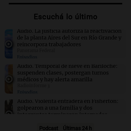
Central en 2025: "Fue justo"
Escuchá lo último
07:41
Radioinforme 3
Ingresó el aire frío y seco a Córdoba: sol, pero
Audio.
La justicia autoriza la reactivación
con mínimas bajo cero
de la planta Aires del Sur en Río Grande y
reincorpora trabajadores
Panorama Federal
07:37
Radioinforme 3 Rosario
Episodios
Rosario licita un nuevo polo comercial y un
muelle para transformar el frente costero de
Audio.
Temporal de nieve en Bariloche:
La Florida
suspenden clases, postergan turnos
médicos y hay alerta amarilla
Radioinforme 3
07:35
Deportes
Episodios
Boca implementa tecnología térmica para
recuperar el campo de juego de La Bombonera
Audio.
Violenta entradera en Fisherton:
golpearon a una familia y dos
integrantes terminaron internados
Noticias Rosario
Episodios
Podcast
Últimas 24 h