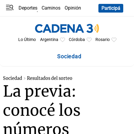
Deportes
Caminos
Opinión
Participá
Programas
Últimas coberturas
Últimas 24 h
En YouTube
Clima
Horóscopo
Lo Último
Argentina
Córdoba
Rosario
Sociedad
Sociedad
Resultados del sorteo
La previa:
conocé los
números