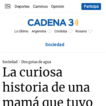
Deportes
Caminos
Opinión
Participá
Programas
Últimas coberturas
Últimas 24 h
En YouTube
Clima
Horóscopo
Lo Último
Argentina
Córdoba
Rosario
Sociedad
Sociedad
Dos gotas de agua
La curiosa
historia de una
mamá que tuvo