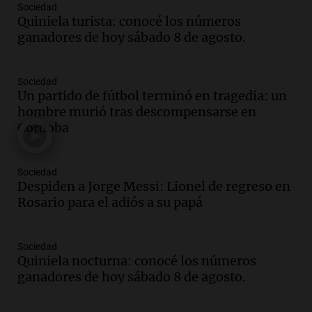
Sociedad
Quiniela turista: conocé los números
Audio.
Joan Gaspart: "Sin Jorge, no sé si
ganadores de hoy sábado 8 de agosto.
Messi hubiera llegado adonde llegó"
Una mañana para todos
Episodios
Sociedad
Un partido de fútbol terminó en tragedia: un
Audio.
El orgullo y el sueño argentino de
hombre murió tras descompensarse en
Jorge Messi en una entrevista con Rony
Córdoba
Vargas en 2007
Una mañana para todos
Episodios
Sociedad
Audio.
El abuelo de Agostina Vega, tras
Despiden a Jorge Messi: Lionel de regreso en
las nuevas detenciones: "En esa casa
Rosario para el adiós a su papá
todos tenían algo que ver"
Una mañana para todos
Sociedad
Episodios
Quiniela nocturna: conocé los números
Audio.
Una nutricionista derribó el mito
ganadores de hoy sábado 8 de agosto.
del desayuno ideal: qué alimentos
conviene priorizar