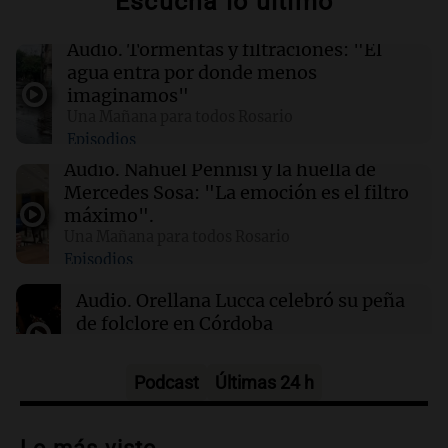
Escuchá lo último
02:03
Tecnología
Audio.
Tormentas y filtraciones: "El
Airbnb acelera el lanzamiento de funciones
agua entra por donde menos
gracias a la inteligencia artificial en su
imaginamos"
búsqueda
Una Mañana para todos Rosario
Episodios
01:49
Mundo
Audio.
Nahuel Pennisi y la huella de
El Pentágono solicita a la industria de defensa
Mercedes Sosa: "La emoción es el filtro
un aumento en la producción de armas
máximo".
Una Mañana para todos Rosario
Episodios
01:31
Ciencia
Reducir alimentos dulces no disminuye
Audio.
Orellana Lucca celebró su peña
antojos ni mejora la salud, según estudio
de folclore en Córdoba
Tarde y Media
Episodios
Podcast
Últimas 24 h
Audio.
Trágico accidente en Mendoza:
un muerto y varios heridos tras caída de