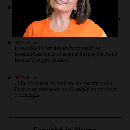
04:37
Mundo
Hutíes de Yemen atacan instalación de
Aramco en Arabia Saudí: nuevo conflicto en la
región
04:19
Mundo
Incendios forestales en Indonesia: se
intensifican las llamas en el Parque Nacional
Bromo Tengger Semeru
03:26
Mundo
Chipre iniciará suministro de gas natural a
Europa en marzo de 2028, según su ministro
de Energía
02:13
Mundo
Más de 1.300 vuelos cancelados en Shanghái
ante la llegada del tifón Dolphin