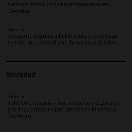
hombre murió tras descompensarse en
celebración única: 30.000 turistas y el
Córdoba
tradicional Toreo de la Vincha
Una mañana para todos
Episodios
Deportes
Audio.
Borges, abogada de Pourrain:
Colapinto regresa a la Fórmula 1 en el Gran
"Tres hombres se lo llevaron para
Premio de Países Bajos: horarios y detalles
hacerle preguntas y nunca regresó"
Una mañana para todos
Episodios
Audio.
Voluntarios limpiaron 9.000
Sociedad
metros del río Suquía y retiraron hasta
800 kilos de basura por jornada
Una mañana para todos
Episodios
Sociedad
Salteño demanda a AstraZeneca y al Estado
Audio.
La historia de la servilleta que
por $191 millones por efectos de la vacuna
firmó Jorge Messi para el primer
Covid-19
contrato de Leo con Barcelona
Una mañana para todos
Episodios