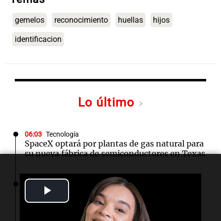
gemelos
reconocimiento
huellas
hijos
identificacion
Lo último
06:03
Tecnología
SpaceX optará por plantas de gas natural para
su nueva fábrica de semiconductores en Texas
04:49
Mundo
Play
Nagasaki recuerda los horrores de la bomba
atómica en su 81 aniversario
Video