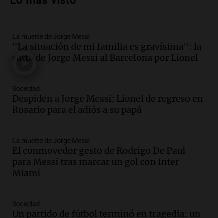
Lo más visto
vehículos desde un puente
Panorama Federal
Episodios
La muerte de Jorge Messi
Audio.
Tragedia en Mendoza: un muerto
"La situación de mi familia es gravísima": la
y cinco heridos tras caer dos autos desde
carta de Jorge Messi al Barcelona por Lionel
un puente
Una mañana para todos
Episodios
Sociedad
Audio.
Messi llegará esta noche a
Despiden a Jorge Messi: Lionel de regreso en
Rosario para acompañar a su familia
Rosario para el adiós a su papá
tras la muerte de su papá
Una mañana para todos
La muerte de Jorge Messi
Episodios
El conmovedor gesto de Rodrigo De Paul
Audio.
Ley de Propiedad Privada: el revés
para Messi tras marcar un gol con Inter
en el Congreso expuso una debilidad
Miami
comunicacional del Gobierno
Una mañana para todos
Episodios
Sociedad
Un partido de fútbol terminó en tragedia: un
Audio.
Casabindo se prepara para una