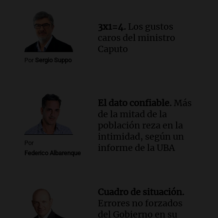
un precipicio
Una mañana para todos
3x1=4.
Los gustos
Episodios
caros del ministro
Audio.
Chile planteó mejorar la
Caputo
conectividad fronteriza, aérea y digital
Por
Sergio Suppo
con Jujuy
Panorama Federal
Episodios
El dato confiable.
Más
de la mitad de la
población reza en la
intimidad, según un
Por
informe de la UBA
Federico Albarenque
Cuadro de situación.
Errores no forzados
del Gobierno en su