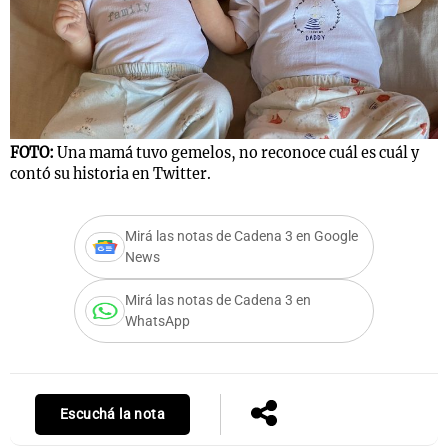
Notas
s
Notas
La Sole en
ial
Mundial 2026
Cadena 3
FOTO:
Una mamá tuvo gemelos, no reconoce cuál es cuál y
contó su historia en Twitter.
Mirá las notas de Cadena 3 en Google
News
Mirá las notas de Cadena 3 en
WhatsApp
Escuchá la nota