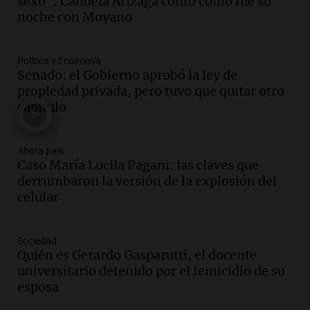
sexo": Candela Arizaga contó cómo fue su
San Cayetano en Liniers
noche con Moyano
Panorama Federal
Episodios
Política y Economía
Audio.
Prisión preventiva para
Senado: el Gobierno aprobó la ley de
motociclista por intento de homicidio
propiedad privada, pero tuvo que quitar otro
en Santa Lucía, Tucumán
capítulo
Panorama Federal
Episodios
Audio.
Aumento de tarifas de luz en
Ahora país
Caso María Lucila Pagani: las claves que
Tucumán afecta a hogares con subas de
derrumbaron la versión de la explosión del
hasta el 38% en agosto
celular
Panorama Federal
Episodios
Audio.
El primer semestre de 2026
Sociedad
reporta menos víctimas fatales en
Quién es Gerardo Gasparutti, el docente
accidentes de tránsito en Mendoza
universitario detenido por el femicidio de su
Panorama Federal
esposa
Episodios