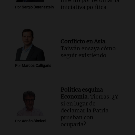
intento por retomar la
facetas"
iniciativa política
Por
Sergio Berensztein
Noticias Rosario
Episodios
Audio.
Un camionero muere tras volcar
en la autopista Tucumán-Famagüeya
cerca del puente Marianela
Conflicto en Asia.
Panorama Federal
Taiwán ensaya cómo
Episodios
seguir existiendo
Audio.
Detienen a hombre con
elementos robados en Rafaela durante
Por
Marcos Calligaris
la madrugada del viernes
Panorama Federal
Episodios
Política esquina
Audio.
Violento robo en peluquería de
Economía.
Tierras: ¿Y
Córdoba: delincuentes escapados con
si en lugar de
dinero y objetos de valor
declamar la Patria
Panorama Federal
prueban con
Por
Adrián Simioni
Episodios
ocuparla?