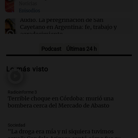
Noticias
Episodios
Audio.
La peregrinación de San
Cayetano en Argentina: fe, trabajo y
agradecimiento
La Mesa de Café
Episodios
Podcast
Últimas 24 h
Audio.
Detuvieron al hijo de Fran
Riquelme tras un operativo con 10
Lo más visto
allanamientos en Rosario
Noticias Rosario
Episodios
Radioinforme 3
Audio.
El obispo de Buenos Aires
Terrible choque en Córdoba: murió una
anticipa humilidad en el Santuario de
bombera cerca del Mercado de Abasto
San Cayetano
Panorama Federal
Episodios
Sociedad
Audio.
El obispo de Buenos Aires
"La droga era mía y ni siquiera tuvimos
anticipa su homilía en el Santuario de