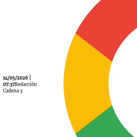
Notas
s
Notas
La Sole en
ial
Mundial 2026
Cadena 3
14/05/2026 |
07:37
Redacción
Cadena 3