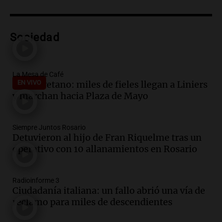
Audio.
El gobierno de La Rioja lanzará
pago en chachos para empleados
públicos a partir del 17 de octubre
Sociedad
Noticias
Episodios
Audio.
Luis Herrera
La Mesa de Café
San Cayetano: miles de fieles llegan a Liniers
EN VIVO
Actualidad
y marchan hacia Plaza de Mayo
Episodios
Audio.
Los empleados públicos en
Siempre Juntos Rosario
Córdoba ganan más del doble que los
Detuvieron al hijo de Fran Riquelme tras un
privados, según un estudio
operativo con 10 allanamientos en Rosario
Noticias
Episodios
Radioinforme 3
Audio.
Cae colombiano acusado de venta
Ciudadanía italiana: un fallo abrió una vía de
de droga por delivery en el microcentro
reclamo para miles de descendientes
y plazas de Mendoza
Panorama Federal