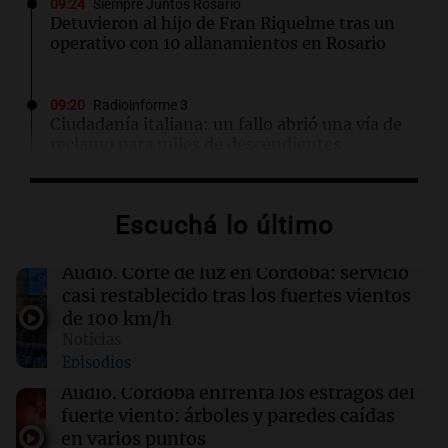
09:24
Siempre Juntos Rosario
Detuvieron al hijo de Fran Riquelme tras un
operativo con 10 allanamientos en Rosario
09:20
Radioinforme 3
Ciudadanía italiana: un fallo abrió una vía de
reclamo para miles de descendientes
09:05
Libros
Escuchá lo último
La búsqueda del amor y la libertad en "La
necesidad de amar"
Audio.
Corte de luz en Córdoba: servicio
casi restablecido tras los fuertes vientos
09:04
Libros
de 100 km/h
Un amigo gratis: la búsqueda de la aceptación
Noticias
en la adolescencia
Episodios
Audio.
Córdoba enfrenta los estragos del
09:04
River Plate
fuerte viento: árboles y paredes caídas
River se enfrenta a Tigre en un duelo crucial
en varios puntos
para el futuro de Coudet