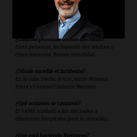
¿Qué ocurrió en Parque Chacabuco?
Se registraron varios casos de intoxicación
por monóxido de carbono en una vivienda.
¿Cuántas personas fueron afectadas?
Siete personas, incluyendo dos adultos y
cinco menores, fueron atendidas.
¿Dónde sucedió el incidente?
En la calle Dávila al 970, entre Primera
Junta y Coronel Casimiro Recuero.
¿Qué acciones se tomaron?
El SAME trasladó a los afectados a
diferentes hospitales para su atención.
¿Qué está haciendo Metrogas?