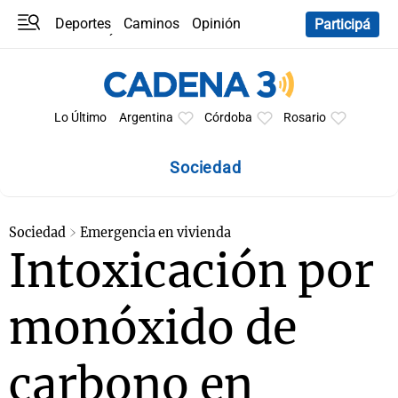
Deportes
Caminos
Opinión
Participá
Programas
Últimas coberturas
Últimas 24 h
En YouTube
Clima
Horóscopo
Lo Último
Argentina
Córdoba
Rosario
Sociedad
Sociedad
Emergencia en vivienda
Intoxicación por
monóxido de
carbono en