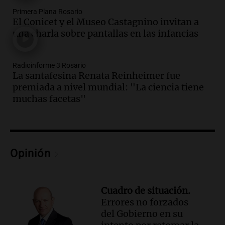
Episodios
Primera Plana Rosario
Audio.
Disminuyen las víctimas fatales
El Conicet y el Museo Castagnino invitan a
por accidentes de tránsito en el primer
una charla sobre pantallas en las infancias
semestre del 2026
Panorama Federal
Radioinforme 3 Rosario
Episodios
La santafesina Renata Reinheimer fue
Audio.
Disminuyen las víctimas fatales
premiada a nivel mundial: "La ciencia tiene
por accidentes de tránsito en el primer
muchas facetas"
semestre de 2026
Panorama Federal
Episodios
Audio.
Nevadas en Bariloche obligan al
uso de cadenas en el Cerro Catedral y
Opinión
rutas circundantes
Panorama Federal
Episodios
Cuadro de situación.
Audio.
La santafesina Renata
Errores no forzados
Reinheimer fue premiada a nivel
del Gobierno en su
mundial: "La ciencia tiene muchas