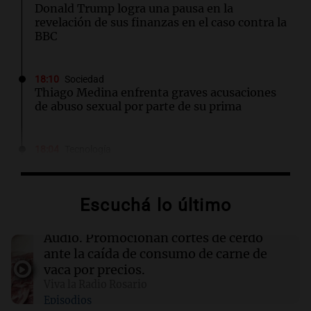
Donald Trump logra una pausa en la
revelación de sus finanzas en el caso contra la
BBC
18:10
Sociedad
Thiago Medina enfrenta graves acusaciones
de abuso sexual por parte de su prima
18:04
Tecnología
La administración Trump gastó casi 4 mil
millones para cancelar proyectos eólicos en
alta mar
Escuchá lo último
18:03
Tecnología
Audio.
Promocionan cortes de cerdo
Último día para obtener hasta $400 de
ante la caída de consumo de carne de
descuento en entradas para TechCrunch
vaca por precios.
Disrupt 2026
Viva la Radio Rosario
Episodios