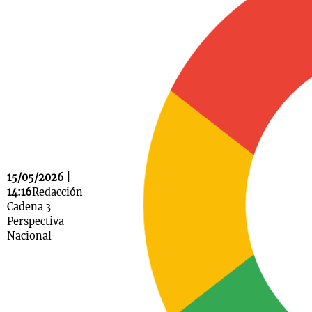
Notas
s
Notas
La Sole en
ial
Mundial 2026
Cadena 3
15/05/2026 |
14:16
Redacción
Cadena 3
Perspectiva
Nacional