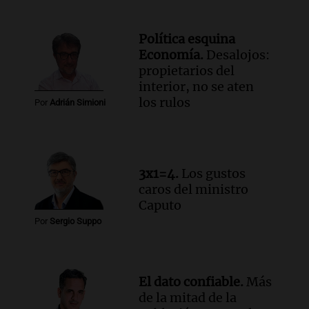
Audio.
Siniestro vial en Salta: una mujer
fallece tras perder el control de su
Política esquina
vehículo
Economía.
Desalojos:
Panorama Federal
propietarios del
Episodios
interior, no se aten
Audio.
Docentes de Jujuy enfrentan
los rulos
Por
Adrián Simioni
descuentos de hasta 700.000 pesos en
sus salarios, denuncian desde el
sindicato
Panorama Federal
Episodios
3x1=4.
Los gustos
Audio.
La justicia reconoce el COVID
caros del ministro
como enfermedad laboral tras caso de
Caputo
docente fallecido en 2021
Por
Sergio Suppo
Panorama Federal
Episodios
Audio.
Trágico siniestro vial en Salta:
mujer pierde la vida en accidente en
El dato confiable.
Más
circunvalación Oeste
de la mitad de la