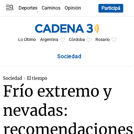
Deportes
Caminos
Opinión
Participá
Programas
Últimas coberturas
Últimas 24 h
En YouTube
Clima
Horóscopo
Lo Último
Argentina
Córdoba
Rosario
Sociedad
Sociedad
El tiempo
Frío extremo y
nevadas:
recomendaciones