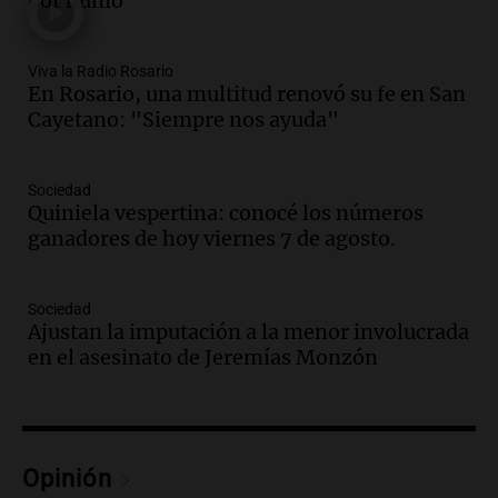
por humo
la clase dirigente a abordar problemas
económicos y sociales
Panorama Federal
Viva la Radio Rosario
Episodios
En Rosario, una multitud renovó su fe en San
Cayetano: "Siempre nos ayuda"
Audio.
La inflación en Buenos Aires
alcanza el 2,9% en julio, generando
incertidumbre sobre el IPC nacional
Sociedad
Panorama Federal
Quiniela vespertina: conocé los números
Episodios
ganadores de hoy viernes 7 de agosto.
Audio.
Descuentos de hasta 700.000
pesos en salarios docentes en Jujuy
generan fuertes críticas
Sociedad
Ajustan la imputación a la menor involucrada
Panorama Federal
en el asesinato de Jeremías Monzón
Episodios
Audio.
Docentes de Jujuy denuncian
descuentos de hasta 700.000 pesos en
sus salarios y genera alarma
Panorama Federal
Opinión
Episodios