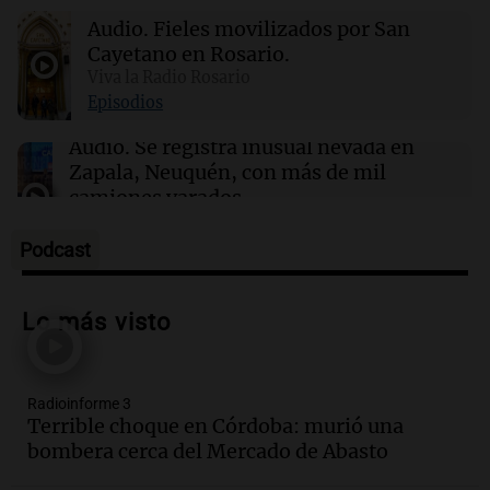
18:00
Sociedad
Audio.
Fieles movilizados por San
Incendio en un edificio lindero al de Cristina
Kirchner: evacuaron vecinos y hubo heridos
Cayetano en Rosario.
por humo
Viva la Radio Rosario
Episodios
18:00
Viva la Radio Rosario
Audio.
Se registra inusual nevada en
En Rosario, una multitud renovó su fe en San
Zapala, Neuquén, con más de mil
Cayetano: "Siempre nos ayuda"
camiones varados
Panorama Federal
Episodios
Podcast
Audio.
Controversia en el peronismo
mendocino por ausencia de senadora
Lo más visto
embarazada en votación clave
Panorama Federal
Episodios
Radioinforme 3
Audio.
Mateo Bouniba, joven de Villa
Terrible choque en Córdoba: murió una
María, necesita un trasplante de médula
bombera cerca del Mercado de Abasto
en Estados Unidos
Panorama Federal