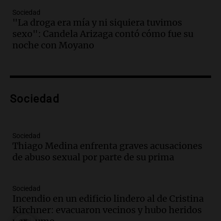
en un contexto de crisis económica
Sociedad
Panorama Federal
"La droga era mía y ni siquiera tuvimos
Episodios
sexo": Candela Arizaga contó cómo fue su
Audio.
Audiencia por tragedia vial en
noche con Moyano
Altas Cumbres: peritos analizan
teléfono de Óscar González
Panorama Federal
Episodios
Audio.
Solicitan quiebra de Lebron
Sociedad
Group en medio de una investigación
por estafa piramidal millonaria
Panorama Federal
Sociedad
Episodios
Thiago Medina enfrenta graves acusaciones
de abuso sexual por parte de su prima
Audio.
Detienen a pareja en Alderete por
venta de medicamentos controlados
mediante delivery
Sociedad
Panorama Federal
Incendio en un edificio lindero al de Cristina
Episodios
Kirchner: evacuaron vecinos y hubo heridos
Audio.
El alzobispo García Cueva llama a