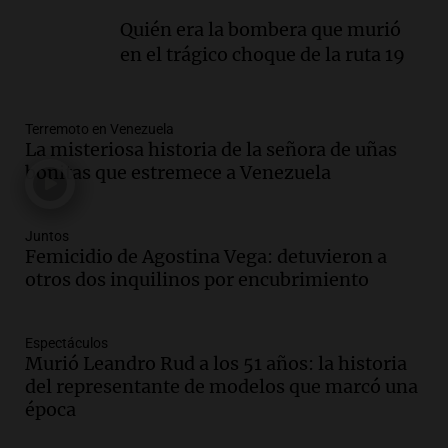
Episodios
Quién era la bombera que murió
en el trágico choque de la ruta 19
Audio.
Fieles celebran a San Cayetano
en Córdoba pidiendo pan, paz y trabajo
Viva la Radio
Episodios
Terremoto en Venezuela
La misteriosa historia de la señora de uñas
Audio.
Día Internacional de la Cerveza:
bonitas que estremece a Venezuela
mitos, secretos y el desafío de producir
cerveza artesanal
Viva la Radio
Juntos
Femicidio de Agostina Vega: detuvieron a
Episodios
otros dos inquilinos por encubrimiento
Audio.
Tucumán enfrenta un equilibrio
financiero precario debido a la caída del
consumo y recaudación
Espectáculos
Panorama Federal
Murió Leandro Rud a los 51 años: la historia
Episodios
del representante de modelos que marcó una
Audio.
La calidad del empleo en
época
Argentina cae y preocupa a economistas