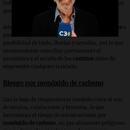
hidratación, incluso durante jornadas frías en las
que disminuye la sensación de sed.
Además, quienes deban viajar por
rutas serranas
o
zonas de montaña fueron advertidos sobre la
posibilidad de hielo, lluvias y nevadas, por lo que
recomendaron consultar previamente el
pronóstico y el estado de los
caminos
antes de
emprender cualquier traslado.
Riesgo por monóxido de carbono
Con la baja de temperaturas también crece el uso
de estufas, calefactores y braseros, lo que
incrementa el riesgo de intoxicaciones por
monóxido de carbono
, un gas altamente peligroso