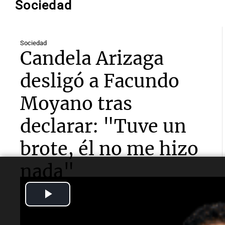
Sociedad
Sociedad
Candela Arizaga
desligó a Facundo
Moyano tras
declarar: "Tuve un
brote, él no me hizo
nada"
Play
La influencer declaró ante la Fiscalía por el episodio
ocurrido en Belgrano y aseguró que el exdiputado no
Video
la agredió. Dijo que atravesó un “brote” y que