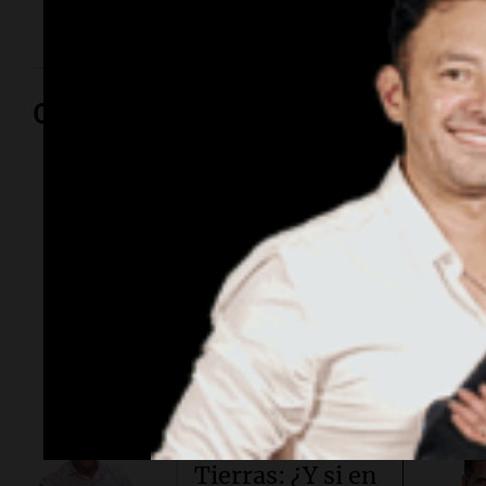
buscará tratamiento.
Opinión
Por
Marcos Ca
Política esquina
Por
Sergi
Economía.
Tierras: ¿Y si en