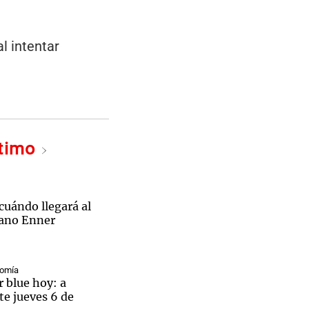
l intentar
ltimo
cuándo llegará al
iano Enner
nomía
r blue hoy: a
te jueves 6 de