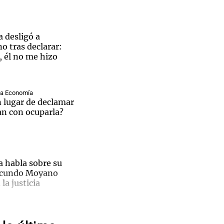
 desligó a
 tras declarar:
, él no me hizo
Notas
tas
Notas
Venezuela de
 Groenlandia
Comprometidos
Madur
ina Economía
en lugar de declamar
an con ocuparla?
a habla sobre su
Facundo Moyano
 la justicia
Santa
ctivará
 cómo seguir