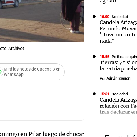
agosto
16:00
Sociedad
Candela Arizaga
Facundo Moyano
"Tuve un brote
nada"
Notas
Notas
No
Foto: Archivo)
e en Cadena 3
El huracán de Arequito
Cadena 3 en
15:55
Política esqu
Tierras: ¿Y si 
la Patria prueb
Mirá las notas de Cadena 3 en
WhatsApp
Por
Adrián Simioni
15:51
Sociedad
Candela Arizag
relación con 
tras declarar en
Audio.
15:50
El Mundo Hoy
Fe rea
domingo en Pilar luego de chocar
Taiwán ensaya