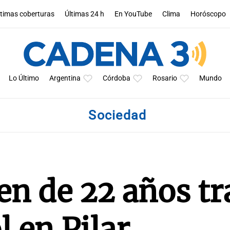
ltimas coberturas
Últimas 24 h
En YouTube
Clima
Horóscopo
Lo Último
Argentina
Córdoba
Rosario
Mundo
Sociedad
en de 22 años tr
l en Pilar