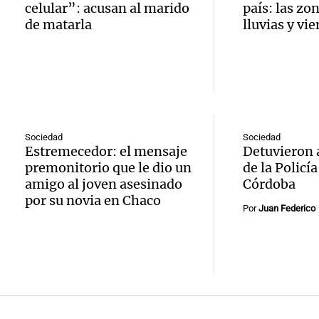
bander
mejor
celular”: acusan al marido
país: las zo
Mazza
univer
de matarla
lluvias y vi
econó
Cadena
La Argentin
Audio.
pero 
Episodios
Rosari
el juic
sus
"Vamos
Oscar
expect
entre 
Sociedad
Sociedad
Gonzá
Estremecedor: el mensaje
Detuvieron a
Ahora país
prime
premonitorio que le dio un
de la Policí
Episodios
Audio.
nueva
amigo al joven asesinado
Córdoba
ocho"
por su novia en Chaco
viento
declar
Por
Juan Federico
Deportes Ro
compli
de tes
Episodios
Audio.
combat
sobre 
claves 
incend
accide
en la 